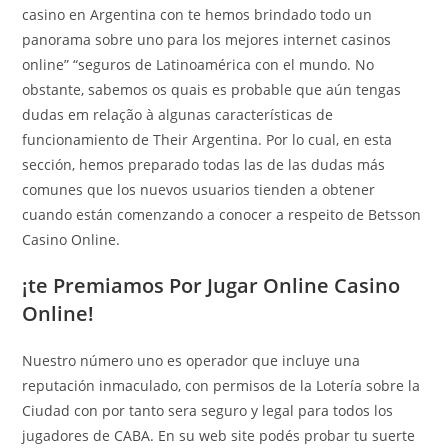
casino en Argentina con te hemos brindado todo un
panorama sobre uno para los mejores internet casinos
online” “seguros de Latinoamérica con el mundo. No
obstante, sabemos os quais es probable que aún tengas
dudas em relação à algunas características de
funcionamiento de Their Argentina. Por lo cual, en esta
sección, hemos preparado todas las de las dudas más
comunes que los nuevos usuarios tienden a obtener
cuando están comenzando a conocer a respeito de Betsson
Casino Online.
¡te Premiamos Por Jugar Online Casino
Online!
Nuestro número uno es operador que incluye una
reputación inmaculado, con permisos de la Lotería sobre la
Ciudad con por tanto sera seguro y legal para todos los
jugadores de CABA. En su web site podés probar tu suerte