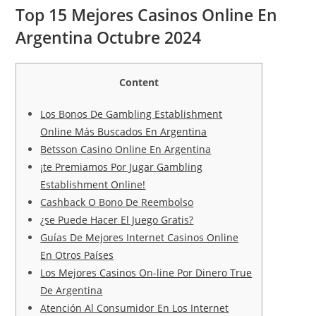
Top 15 Mejores Casinos Online En
Argentina Octubre 2024
Content
Los Bonos De Gambling Establishment
Online Más Buscados En Argentina
Betsson Casino Online En Argentina
¡te Premiamos Por Jugar Gambling
Establishment Online!
Cashback O Bono De Reembolso
¿se Puede Hacer El Juego Gratis?
Guías De Mejores Internet Casinos Online
En Otros Países
Los Mejores Casinos On-line Por Dinero True
De Argentina
Atención Al Consumidor En Los Internet