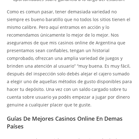
Como es comun pasar, tener demasiada variedad no
siempre es bueno baratillo que no todos los sitios tienen el
mismo calibre. Pero aquí entramos en acción y lo
recomendamos únicamente lo mejor de lo mejor. Nos
aseguramos de que mis casinos online de Argentina que
presentamos sean confiables, tengan un historial
comprobado, ofrezcan una amplia variedad de juegos y
brinden una atención al usuario” “muy buena. Es muy fácil,
después del inspección solo debés alejar el cajero sumado
a elegir uno de aquellas métodos de gusto disponibles para
hacer tu depósito. Una vez con un saldo cargado sobre tu
cuenta sobre usuario ya podés empezar a jugar por dinero
genuine a cualquier placer que te guste.
Guías De Mejores Casinos Online En Demas
Países