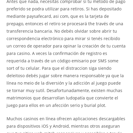
Antes que nada, necesitás comprobar si tu método de pago
preferido se podra utilizar para retiros. Si has depositado
mediante paysafecard, asi com, que es la tarjeta de
prepago, entonces el retiro se procesará the través de una
transferencia bancaria. No debés olvidar sobre abrir tu
correspondencia electrónico para mirar si tenés recibido
un correo de operador para opinar la creación de tu cuenta
para casino. A veces la confirmación de registro es
requerida a través de un código emisario por SMS some
sort of tu celular. Para que el distraccion siga siendo
deleitoso debés jugar sobre manera responsable ya que la
línea no meio de la diversión y la adicción al juego puede
se tornar muy sutil. Desafortunadamente, existen muchas
matrimonios que desarrollan ludopatía que convierte el
juego para ellos en un afección serio y burial plot.
Muchos casinos en línea ofrecen aplicaciones descargables
para dispositivos iOS y Android, mientras otros aseguran