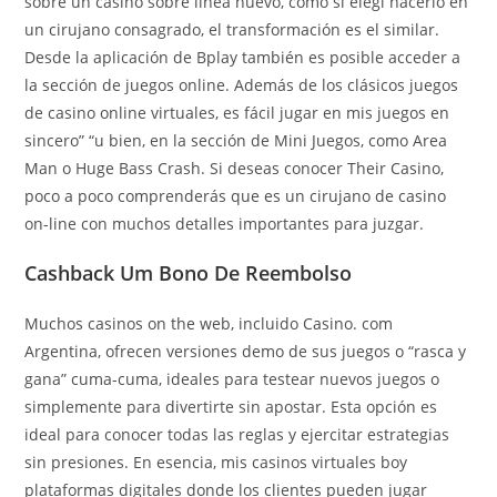
sobre un casino sobre línea nuevo, como si elegí hacerlo en
un cirujano consagrado, el transformación es el similar.
Desde la aplicación de Bplay también es posible acceder a
la sección de juegos online. Además de los clásicos juegos
de casino online virtuales, es fácil jugar en mis juegos en
sincero” “u bien, en la sección de Mini Juegos, como Area
Man o Huge Bass Crash. Si deseas conocer Their Casino,
poco a poco comprenderás que es un cirujano de casino
on-line con muchos detalles importantes para juzgar.
Cashback Um Bono De Reembolso
Muchos casinos on the web, incluido Casino. com
Argentina, ofrecen versiones demo de sus juegos o “rasca y
gana” cuma-cuma, ideales para testear nuevos juegos o
simplemente para divertirte sin apostar. Esta opción es
ideal para conocer todas las reglas y ejercitar estrategias
sin presiones. En esencia, mis casinos virtuales boy
plataformas digitales donde los clientes pueden jugar