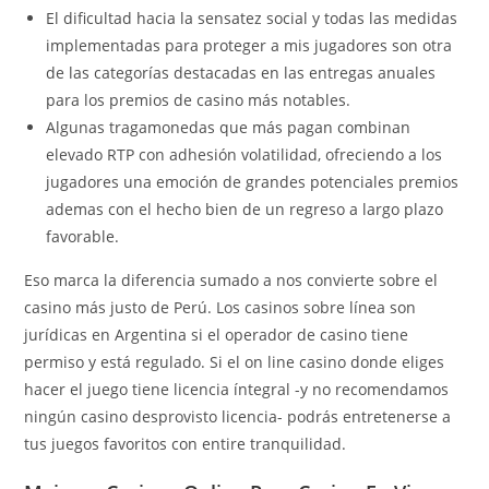
El dificultad hacia la sensatez social y todas las medidas
implementadas para proteger a mis jugadores son otra
de las categorías destacadas en las entregas anuales
para los premios de casino más notables.
Algunas tragamonedas que más pagan combinan
elevado RTP con adhesión volatilidad, ofreciendo a los
jugadores una emoción de grandes potenciales premios
ademas con el hecho bien de un regreso a largo plazo
favorable.
Eso marca la diferencia sumado a nos convierte sobre el
casino más justo de Perú. Los casinos sobre línea son
jurídicas en Argentina si el operador de casino tiene
permiso y está regulado. Si el on line casino donde eliges
hacer el juego tiene licencia íntegral -y no recomendamos
ningún casino desprovisto licencia- podrás entretenerse a
tus juegos favoritos con entire tranquilidad.