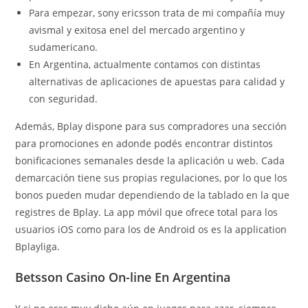
Para empezar, sony ericsson trata de mi compañía muy
avismal y exitosa enel del mercado argentino y
sudamericano.
En Argentina, actualmente contamos con distintas
alternativas de aplicaciones de apuestas para calidad y
con seguridad.
Además, Bplay dispone para sus compradores una sección
para promociones en adonde podés encontrar distintos
bonificaciones semanales desde la aplicación u web. Cada
demarcación tiene sus propias regulaciones, por lo que los
bonos pueden mudar dependiendo de la tablado en la que
registres de Bplay. La app móvil que ofrece total para los
usuarios iOS como para los de Android os es la application
Bplayliga.
Betsson Casino On-line En Argentina