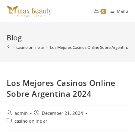
Skip
to
Menu
0
content
Blog
>
casino online ar
>
Los Mejores Casinos Online Sobre Argentina 20
Los Mejores Casinos Online
Sobre Argentina 2024
Post
Post
admin
December 21, 2024
author:
published:
Post
casino online ar
category: