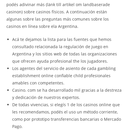
podés adivinar más (länk till artikel om landbaserade
casinon) sobre casinos físicos. A continuación están
algunas sobre las preguntas más comunes sobre los
casinos en línea sobre ela Argentina.
Acá te dejamos la lista para las fuentes que hemos
consultado relacionada la regulación de juego en
Argentina y los sitios web de todas las organizaciones
que ofrecen ayuda profesional the los jugadores.
Los agentes del servicio de asiento de cada gambling
establishment online confiable child profesionales
amables con competentes.
Casino. com se ha desarrollado mil gracias a la destreza
y dedicación de nuestros expertos.
De todas vivencias, si elegís 1 de los casinos online que
les recomendamos, podés el uso un método corriente,
como por prototipo transferencias bancarias o Mercado
Pago.