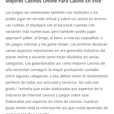
Mejores Casinos Online Para Casino En Vivo
Los juegos de comensales también son múltiples y los
podés jugar en versión virtual y sobre un casino en directo.
Las ruletas, el blackjack con el baccarat cuentan con
variantes más numerosas, pero también podés jugar
approach póker, al bingo, al keno, a new las raspaditas, a
los juegos collision y los game shows. Los premios destacan
varios aspectos importantes en are generally industria del
placer online y durante tanto están divididos en varias
categorías. Los galardonados asi como mejores casinos de
año necesitan conseguir la mayor puntuación sumada
entre algunas categorías, o sea, deben tener el rendimiento
perfecto de todos sus articulos y servicios. No solo son
gratis,” “estrella que están elaborados por expertos de la
industria de internet casinos y juegos sobre azar.
Elaboradas por expertos en sitios de casinos, nuestras
guías tienen toda la información así que usted aprendas de