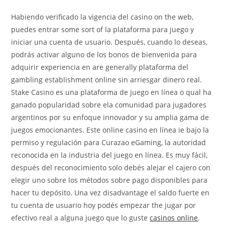
Habiendo verificado la vigencia del casino on the web,
puedes entrar some sort of la plataforma para juego y
iniciar una cuenta de usuario. Después, cuando lo deseas,
podrás activar alguno de los bonos de bienvenida para
adquirir experiencia en are generally plataforma del
gambling establishment online sin arriesgar dinero real.
Stake Casino es una plataforma de juego en línea o qual ha
ganado popularidad sobre ela comunidad para jugadores
argentinos por su enfoque innovador y su amplia gama de
juegos emocionantes. Este online casino en línea ie bajo la
permiso y regulación para Curazao eGaming, la autoridad
reconocida en la industria del juego en línea. Es muy fácil,
después del reconocimiento solo debés alejar el cajero con
elegir uno sobre los métodos sobre pago disponibles para
hacer tu depósito. Una vez disadvantage el saldo fuerte en
tu cuenta de usuario hoy podés empezar the jugar por
efectivo real a alguna juego que lo guste
casinos online
.