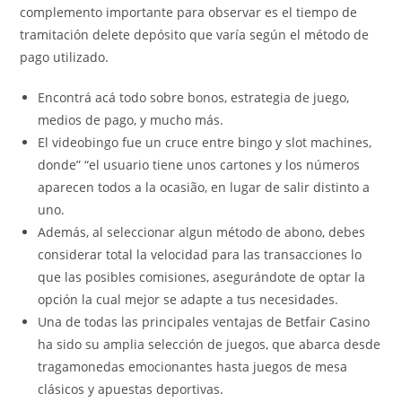
complemento importante para observar es el tiempo de
tramitación delete depósito que varía según el método de
pago utilizado.
Encontrá acá todo sobre bonos, estrategia de juego,
medios de pago, y mucho más.
El videobingo fue un cruce entre bingo y slot machines,
donde” “el usuario tiene unos cartones y los números
aparecen todos a la ocasião, en lugar de salir distinto a
uno.
Además, al seleccionar algun método de abono, debes
considerar total la velocidad para las transacciones lo
que las posibles comisiones, asegurándote de optar la
opción la cual mejor se adapte a tus necesidades.
Una de todas las principales ventajas de Betfair Casino
ha sido su amplia selección de juegos, que abarca desde
tragamonedas emocionantes hasta juegos de mesa
clásicos y apuestas deportivas.