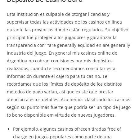
Esta institución es culpable de otorgar licencias y
supervisar todas las actividades de los casinos en línea
durante las provincias donde están regulados. Su objetivo
principal fue proteger a los jugadores y garantizar la
transparencia con” “are generally equidad en are generally
industria del juego. En general mis casinos online de
Argentina no cobran comisiones por mis depósitos
realizados, cuando te recomendamos consultar esta
información durante el cajero para tu casino. Te
recordamos que los límites de depósito de los distintos
métodos de pago varían, así que existe que prestar
atención a estos detalles. Acá hemos clasificado los casinos
según su punto más fuerte que podría ser un tipo de juego
to bono disponible em virtude de nuevos jugadores.
Por ejemplo, algunos casinos ofrecen tiradas free of
charge en juegos populares como parte de una