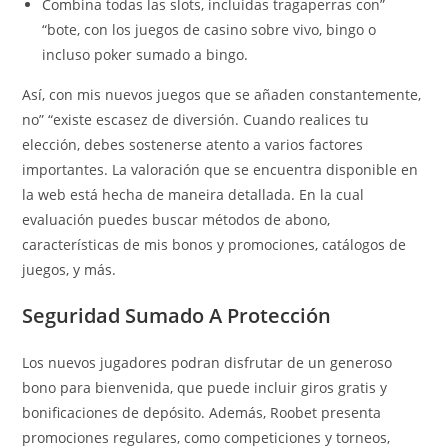
Combina todas las slots, incluidas tragaperras con”
“bote, con los juegos de casino sobre vivo, bingo o
incluso poker sumado a bingo.
Así, con mis nuevos juegos que se añaden constantemente,
no” “existe escasez de diversión. Cuando realices tu
elección, debes sostenerse atento a varios factores
importantes. La valoración que se encuentra disponible en
la web está hecha de maneira detallada. En la cual
evaluación puedes buscar métodos de abono,
características de mis bonos y promociones, catálogos de
juegos, y más.
Seguridad Sumado A Protección
Los nuevos jugadores podran disfrutar de un generoso
bono para bienvenida, que puede incluir giros gratis y
bonificaciones de depósito. Además, Roobet presenta
promociones regulares, como competiciones y torneos,