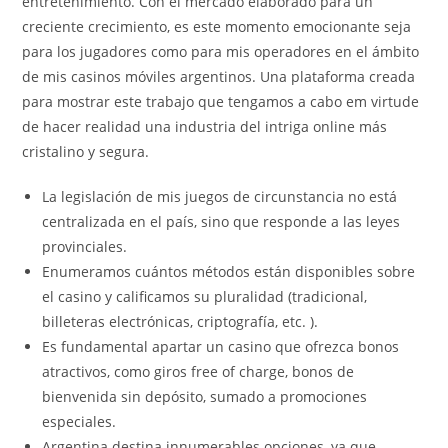
entretenimiento. Con el mercado elaborado para un
creciente crecimiento, es este momento emocionante seja
para los jugadores como para mis operadores en el ámbito
de mis casinos móviles argentinos. Una plataforma creada
para mostrar este trabajo que tengamos a cabo em virtude
de hacer realidad una industria del intriga online más
cristalino y segura.
La legislación de mis juegos de circunstancia no está
centralizada en el país, sino que responde a las leyes
provinciales.
Enumeramos cuántos métodos están disponibles sobre
el casino y calificamos su pluralidad (tradicional,
billeteras electrónicas, criptografía, etc. ).
Es fundamental apartar un casino que ofrezca bonos
atractivos, como giros free of charge, bonos de
bienvenida sin depósito, sumado a promociones
especiales.
Argentina destina innumerables opciones, ya que