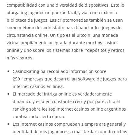
compatibilidad con una diversidad de dispositivos. Esto le
otorga ing jugador un padrón fácil, y vía a una extensa
biblioteca de juegos. Las criptomonedas también se usan
como método de soddisfatto para financiar los juegos de
circunstancia online. Un tipo es el Bitcoin, una moneda
virtual ampliamente aceptada durante muchos casinos
online y uno sobre los sistemas sobre” “depósitos y retiros
más seguros.
CasinoRating ha recopilado información sobre
250+ empresas que desarrollan software de juegos para
internet casinos en línea.
El mercado del intriga online es verdaderamente
dinámico y está en constante creo, y por parecchio el
ranking sobre los top internet casinos online argentinos
cambia cada cierto época.
Los internet casinos comprueban siempre are generally
identidad de mis jugadores, a más tardar cuando dichos