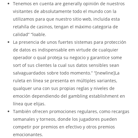
Tenemos en cuenta are generally opinión de nuestros
visitantes de absolutamente todo el mundo con la
utilizamos para que nuestro sitio web, incluida esta
retahíla de casinos, tengan el máximo categoria de
calidad” “loable.
La presencia de unos fuertes sistemas para protección
de datos es indispensable em virtude de cualquier
operador o qual proteja su negocio y garantice some
sort of sus clientes la cual sus datos sensibles sean
salvaguardados sobre todo momento.” “[newline]La
ruleta en línea se presenta en múltiples variantes,
qualquer una con sus propias reglas y niveles de
emoción dependiendo del gambling establishment en
línea que elijas.
También ofrecen promociones regulares, como recargas
semanales y torneos, donde los jugadores pueden
competir por premios en efectivo y otros premios
emocionantes.