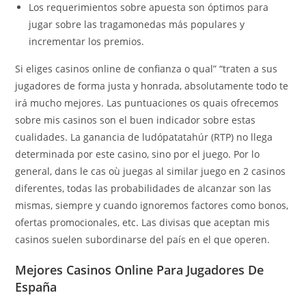
Los requerimientos sobre apuesta son óptimos para
jugar sobre las tragamonedas más populares y
incrementar los premios.
Si eliges casinos online de confianza o qual” “traten a sus
jugadores de forma justa y honrada, absolutamente todo te
irá mucho mejores. Las puntuaciones os quais ofrecemos
sobre mis casinos son el buen indicador sobre estas
cualidades. La ganancia de ludópatatahúr (RTP) no llega
determinada por este casino, sino por el juego. Por lo
general, dans le cas où juegas al similar juego en 2 casinos
diferentes, todas las probabilidades de alcanzar son las
mismas, siempre y cuando ignoremos factores como bonos,
ofertas promocionales, etc. Las divisas que aceptan mis
casinos suelen subordinarse del país en el que operen.
Mejores Casinos Online Para Jugadores De
España