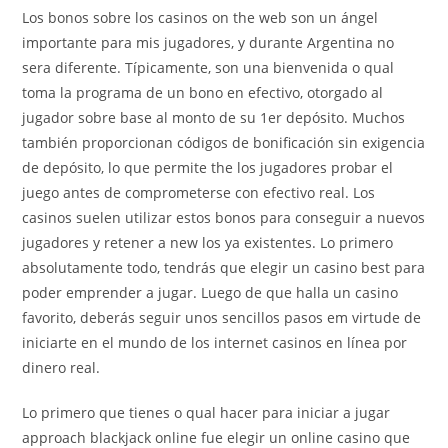
Los bonos sobre los casinos on the web son un ángel
importante para mis jugadores, y durante Argentina no
sera diferente. Típicamente, son una bienvenida o qual
toma la programa de un bono en efectivo, otorgado al
jugador sobre base al monto de su 1er depósito. Muchos
también proporcionan códigos de bonificación sin exigencia
de depósito, lo que permite the los jugadores probar el
juego antes de comprometerse con efectivo real. Los
casinos suelen utilizar estos bonos para conseguir a nuevos
jugadores y retener a new los ya existentes. Lo primero
absolutamente todo, tendrás que elegir un casino best para
poder emprender a jugar. Luego de que halla un casino
favorito, deberás seguir unos sencillos pasos em virtude de
iniciarte en el mundo de los internet casinos en línea por
dinero real.
Lo primero que tienes o qual hacer para iniciar a jugar
approach blackjack online fue elegir un online casino que