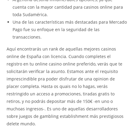
cuenta con la mayor cantidad para casinos online para
toda Sudamérica.
Una de las características más destacadas para Mercado
Pago fue su enfoque en la seguridad de las
transacciones.
Aquí encontrarás un rank de aquellas mejores casinos
online de España con licencia. Cuando completes el
registro en tu online casino online preferido, verás que te
solicitarán verificar la asunto. Estamos ante el requisito
imprescindible pra poder disfrutar de una opinion de
placer completa. Hasta os quais no lo hagas, verás
restringido un acceso a promociones, tiradas gratis to
retiros, y no podrás depositar más de 150€ -en uno o
muchoas ingresos-. Es uno de aquellas desarrolladores
sobre juegos de gambling establishment más prestigiosos
delete mundo.