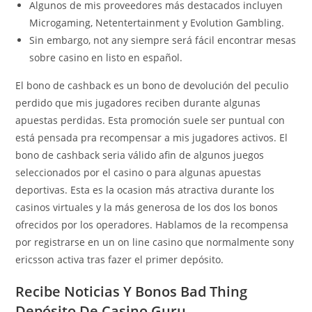
Algunos de mis proveedores más destacados incluyen
Microgaming, Netentertainment y Evolution Gambling.
Sin embargo, not any siempre será fácil encontrar mesas
sobre casino en listo en español.
El bono de cashback es un bono de devolución del peculio
perdido que mis jugadores reciben durante algunas
apuestas perdidas. Esta promoción suele ser puntual con
está pensada pra recompensar a mis jugadores activos. El
bono de cashback seria válido afin de algunos juegos
seleccionados por el casino o para algunas apuestas
deportivas. Esta es la ocasion más atractiva durante los
casinos virtuales y la más generosa de los dos los bonos
ofrecidos por los operadores. Hablamos de la recompensa
por registrarse en un on line casino que normalmente sony
ericsson activa tras fazer el primer depósito.
Recibe Noticias Y Bonos Bad Thing
Depósito De Casino Guru