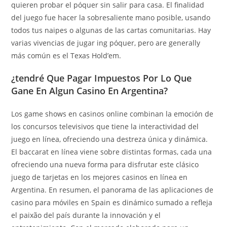
quieren probar el póquer sin salir para casa. El finalidad
del juego fue hacer la sobresaliente mano posible, usando
todos tus naipes o algunas de las cartas comunitarias. Hay
varias vivencias de jugar ing póquer, pero are generally
más común es el Texas Hold’em.
¿tendré Que Pagar Impuestos Por Lo Que
Gane En Algun Casino En Argentina?
Los game shows en casinos online combinan la emoción de
los concursos televisivos que tiene la interactividad del
juego en línea, ofreciendo una destreza única y dinámica.
El baccarat en línea viene sobre distintas formas, cada una
ofreciendo una nueva forma para disfrutar este clásico
juego de tarjetas en los mejores casinos en línea en
Argentina. En resumen, el panorama de las aplicaciones de
casino para móviles en Spain es dinámico sumado a refleja
el paixão del país durante la innovación y el