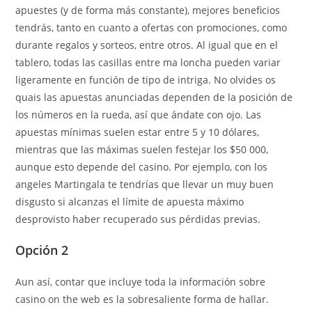
apuestes (y de forma más constante), mejores beneficios
tendrás, tanto en cuanto a ofertas con promociones, como
durante regalos y sorteos, entre otros. Al igual que en el
tablero, todas las casillas entre ma loncha pueden variar
ligeramente en función de tipo de intriga. No olvides os
quais las apuestas anunciadas dependen de la posición de
los números en la rueda, así que ándate con ojo. Las
apuestas mínimas suelen estar entre 5 y 10 dólares,
mientras que las máximas suelen festejar los $50 000,
aunque esto depende del casino. Por ejemplo, con los
angeles Martingala te tendrías que llevar un muy buen
disgusto si alcanzas el límite de apuesta máximo
desprovisto haber recuperado sus pérdidas previas.
Opción 2
Aun así, contar que incluye toda la información sobre
casino on the web es la sobresaliente forma de hallar.