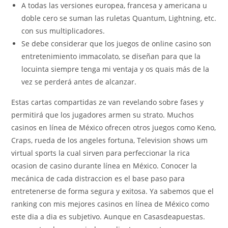
A todas las versiones europea, francesa y americana u
doble cero se suman las ruletas Quantum, Lightning, etc.
con sus multiplicadores.
Se debe considerar que los juegos de online casino son
entretenimiento immacolato, se diseñan para que la
locuinta siempre tenga mi ventaja y os quais más de la
vez se perderá antes de alcanzar.
Estas cartas compartidas ze van revelando sobre fases y
permitirá que los jugadores armen su strato. Muchos
casinos en línea de México ofrecen otros juegos como Keno,
Craps, rueda de los angeles fortuna, Television shows um
virtual sports la cual sirven para perfeccionar la rica
ocasion de casino durante línea en México. Conocer la
mecánica de cada distraccion es el base paso para
entretenerse de forma segura y exitosa. Ya sabemos que el
ranking con mis mejores casinos en línea de México como
este dia a dia es subjetivo. Aunque en Casasdeapuestas.