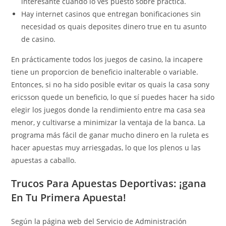
interesante cuando lo ves puesto sobre práctica.
Hay internet casinos que entregan bonificaciones sin
necesidad os quais deposites dinero true en tu asunto
de casino.
En prácticamente todos los juegos de casino, la incapere
tiene un proporcion de beneficio inalterable o variable.
Entonces, si no ha sido posible evitar os quais la casa sony
ericsson quede un beneficio, lo que sí puedes hacer ha sido
elegir los juegos donde la rendimiento entre ma casa sea
menor, y cultivarse a minimizar la ventaja de la banca. La
programa más fácil de ganar mucho dinero en la ruleta es
hacer apuestas muy arriesgadas, lo que los plenos u las
apuestas a caballo.
Trucos Para Apuestas Deportivas: ¡gana
En Tu Primera Apuesta!
Según la página web del Servicio de Administración