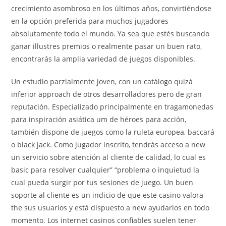
crecimiento asombroso en los últimos años, convirtiéndose
en la opción preferida para muchos jugadores
absolutamente todo el mundo. Ya sea que estés buscando
ganar illustres premios o realmente pasar un buen rato,
encontrarás la amplia variedad de juegos disponibles.
Un estudio parzialmente joven, con un catálogo quizá
inferior approach de otros desarrolladores pero de gran
reputación. Especializado principalmente en tragamonedas
para inspiración asiática um de héroes para acción,
también dispone de juegos como la ruleta europea, baccará
o black jack. Como jugador inscrito, tendrás acceso a new
un servicio sobre atención al cliente de calidad, lo cual es
basic para resolver cualquier” “problema o inquietud la
cual pueda surgir por tus sesiones de juego. Un buen
soporte al cliente es un indicio de que este casino valora
the sus usuarios y está dispuesto a new ayudarlos en todo
momento. Los internet casinos confiables suelen tener