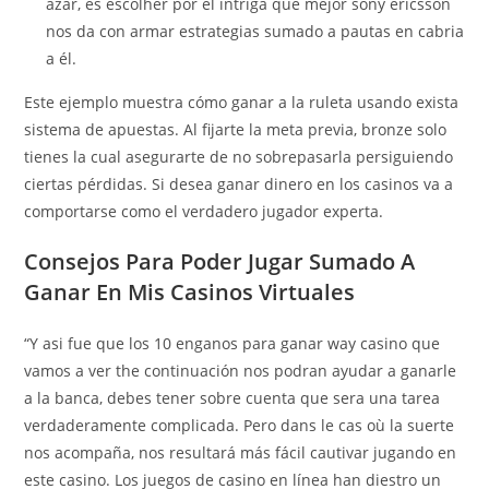
azar, es escolher por el intriga que mejor sony ericsson
nos da con armar estrategias sumado a pautas en cabria
a él.
Este ejemplo muestra cómo ganar a la ruleta usando exista
sistema de apuestas. Al fijarte la meta previa, bronze solo
tienes la cual asegurarte de no sobrepasarla persiguiendo
ciertas pérdidas. Si desea ganar dinero en los casinos va a
comportarse como el verdadero jugador experta.
Consejos Para Poder Jugar Sumado A
Ganar En Mis Casinos Virtuales
“Y asi fue que los 10 enganos para ganar way casino que
vamos a ver the continuación nos podran ayudar a ganarle
a la banca, debes tener sobre cuenta que sera una tarea
verdaderamente complicada. Pero dans le cas où la suerte
nos acompaña, nos resultará más fácil cautivar jugando en
este casino. Los juegos de casino en línea han diestro un