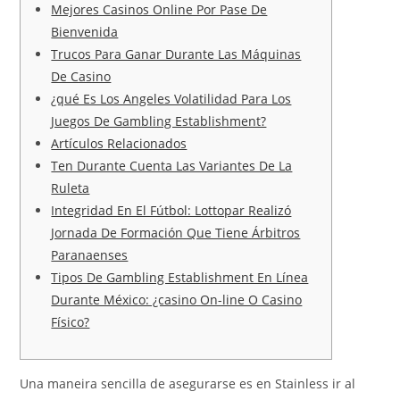
Mejores Casinos Online Por Pase De
Bienvenida
Trucos Para Ganar Durante Las Máquinas
De Casino
¿qué Es Los Angeles Volatilidad Para Los
Juegos De Gambling Establishment?
Artículos Relacionados
Ten Durante Cuenta Las Variantes De La
Ruleta
Integridad En El Fútbol: Lottopar Realizó
Jornada De Formación Que Tiene Árbitros
Paranaenses
Tipos De Gambling Establishment En Línea
Durante México: ¿casino On-line O Casino
Físico?
Una maneira sencilla de asegurarse es en Stainless ir al