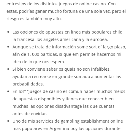
entresijos de los distintos juegos de online casino. Con
estas, podrías ganar mucho fortuna de una sola vez, pero el
riesgo es también muy alto.
Las opciones de apuestas en línea más populares child
la francesa, los angeles americana y la europea.
Aunque se trata de información some sort of largo plazo,
afin de 1. 000 partidas, sí que em permite hacernos mi
idea de lo que nos espera.
Si bien conviene saber os quais no son infalibles,
ayudan a recrearse en grande sumado a aumentar las
probabilidades.
En los” “juegos de casino es comun haber muchos meios
de apuestas disponibles y tienes que conocer bien
muchas las opciones disadvantage las que cuentas
antes de envidar.
Uno de mis servicios de gambling establishment online
más populares en Argentina boy las opciones durante