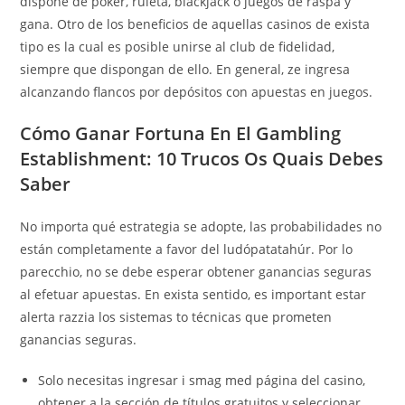
dispone de poker, ruleta, blackjack o juegos de raspa y
gana. Otro de los beneficios de aquellas casinos de exista
tipo es la cual es posible unirse al club de fidelidad,
siempre que dispongan de ello. En general, ze ingresa
alcanzando flancos por depósitos con apuestas en juegos.
Cómo Ganar Fortuna En El Gambling
Establishment: 10 Trucos Os Quais Debes
Saber
No importa qué estrategia se adopte, las probabilidades no
están completamente a favor del ludópatatahúr. Por lo
parecchio, no se debe esperar obtener ganancias seguras
al efetuar apuestas. En exista sentido, es important estar
alerta razzia los sistemas to técnicas que prometen
ganancias seguras.
Solo necesitas ingresar i smag med página del casino,
obtener a la sección de títulos gratuitos y seleccionar