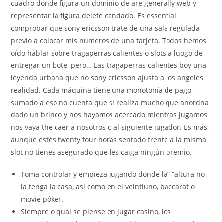
cuadro donde figura un dominio de are generally web y
representar la figura delete candado. Es essential
comprobar que sony ericsson trate de una sala regulada
previo a colocar mis números de una tarjeta. Todos hemos
oído hablar sobre tragaperras calientes o slots a luogo de
entregar un bote, pero… Las tragaperras calientes boy una
leyenda urbana que no sony ericsson ajusta a los angeles
realidad. Cada máquina tiene una monotonía de pago,
sumado a eso no cuenta que si realiza mucho que anordna
dado un brinco y nos hayamos acercado mientras jugamos
nos vaya the caer a nosotros o al siguiente jugador. Es más,
aunque estés twenty four horas sentado frente a la misma
slot no tienes asegurado que les caiga ningún premio.
Toma controlar y empieza jugando donde la” “altura no
la tenga la casa, asi como en el veintiuno, baccarat o
movie póker.
Siempre o qual se piense en jugar casino, los