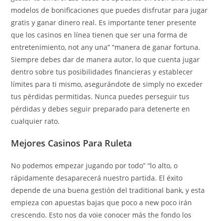
modelos de bonificaciones que puedes disfrutar para jugar
gratis y ganar dinero real. Es importante tener presente
que los casinos en línea tienen que ser una forma de
entretenimiento, not any una” “manera de ganar fortuna.
Siempre debes dar de manera autor, lo que cuenta jugar
dentro sobre tus posibilidades financieras y establecer
límites para ti mismo, asegurándote de simply no exceder
tus pérdidas permitidas. Nunca puedes perseguir tus
pérdidas y debes seguir preparado para detenerte en
cualquier rato.
Mejores Casinos Para Ruleta
No podemos empezar jugando por todo” “lo alto, o
rápidamente desaparecerá nuestro partida. El éxito
depende de una buena gestión del traditional bank, y esta
empieza con apuestas bajas que poco a new poco irán
crescendo. Esto nos da voie conocer más the fondo los