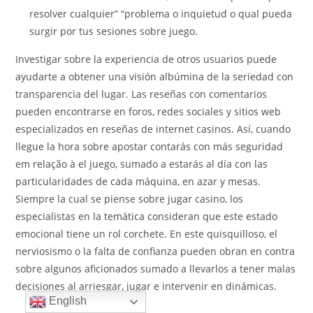
resolver cualquier” “problema o inquietud o qual pueda
surgir por tus sesiones sobre juego.
Investigar sobre la experiencia de otros usuarios puede
ayudarte a obtener una visión albúmina de la seriedad con
transparencia del lugar. Las reseñas con comentarios
pueden encontrarse en foros, redes sociales y sitios web
especializados en reseñas de internet casinos. Así, cuando
llegue la hora sobre apostar contarás con más seguridad
em relação à el juego, sumado a estarás al día con las
particularidades de cada máquina, en azar y mesas.
Siempre la cual se piense sobre jugar casino, los
especialistas en la temática consideran que este estado
emocional tiene un rol corchete. En este quisquilloso, el
nerviosismo o la falta de confianza pueden obran en contra
sobre algunos aficionados sumado a llevarlos a tener malas
decisiones al arriesgar, jugar e intervenir en dinámicas.
English