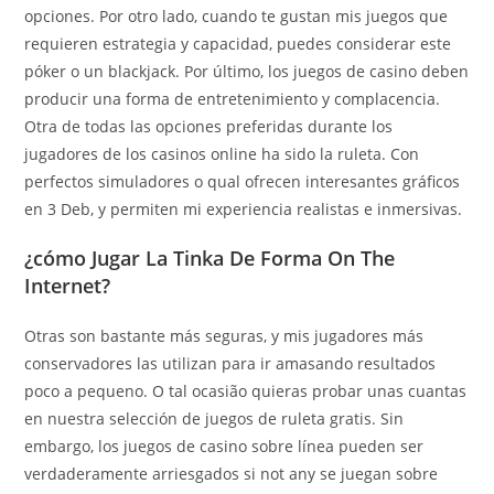
opciones. Por otro lado, cuando te gustan mis juegos que
requieren estrategia y capacidad, puedes considerar este
póker o un blackjack. Por último, los juegos de casino deben
producir una forma de entretenimiento y complacencia.
Otra de todas las opciones preferidas durante los
jugadores de los casinos online ha sido la ruleta. Con
perfectos simuladores o qual ofrecen interesantes gráficos
en 3 Deb, y permiten mi experiencia realistas e inmersivas.
¿cómo Jugar La Tinka De Forma On The
Internet?
Otras son bastante más seguras, y mis jugadores más
conservadores las utilizan para ir amasando resultados
poco a pequeno. O tal ocasião quieras probar unas cuantas
en nuestra selección de juegos de ruleta gratis. Sin
embargo, los juegos de casino sobre línea pueden ser
verdaderamente arriesgados si not any se juegan sobre