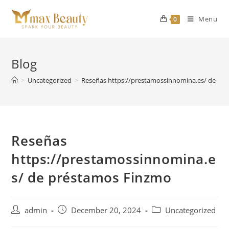
Skip
to
Menu
0
content
Blog
>
Uncategorized
>
Reseñas https://prestamossinnomina.es/ de pr
Reseñas
https://prestamossinnomina.e
s/ de préstamos Finzmo
Post
Post
Post
admin
December 20, 2024
Uncategorized
author:
published:
category: