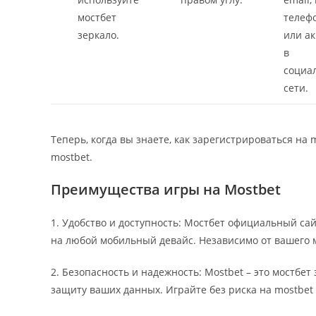
мостбет
телеф
зеркало.
или ак
в
социа
сети.
Теперь, когда вы знаете, как зарегистрироваться н
mostbet.
Преимущества игры на Mostbet
1. Удобство и доступность: Мостбет официальный сай
на любой мобильный девайс. Независимо от вашего м
2. Безопасность и надежность: Mostbet – это мостбет
защиту ваших данных. Играйте без риска на mostbet 