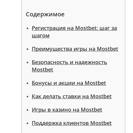
Содержимое
Регистрация на Mostbet: шаг за
шагом
Преимущества игры на Mostbet
Безопасность и надежность
Mostbet
Бонусы и акции на Mostbet
Как делать ставки на Mostbet
Игры в казино на Mostbet
Поддержка клиентов Mostbet