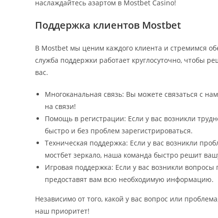
наслаждайтесь азартом в Mostbet Casino!
Поддержка клиентов Mostbet
В Mostbet мы ценим каждого клиента и стремимся о
служба поддержки работает круглосуточно, чтобы ре
вас.
Многоканальная связь: Вы можете связаться с нам
на связи!
Помощь в регистрации: Если у вас возникли труд
быстро и без проблем зарегистрироваться.
Техническая поддержка: Если у вас возникли проб
мостбет зеркало, наша команда быстро решит ваш
Игровая поддержка: Если у вас возникли вопросы 
предоставят вам всю необходимую информацию.
Независимо от того, какой у вас вопрос или проблем
наш приоритет!