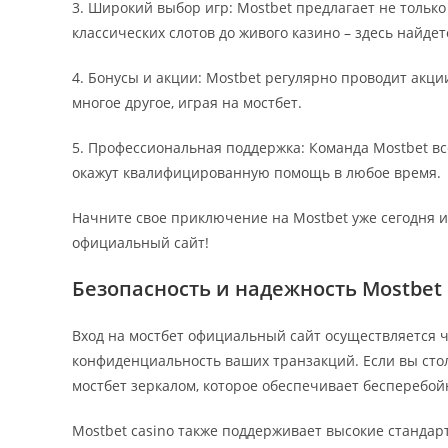
3. Широкий выбор игр: Mostbet предлагает не только 
классических слотов до живого казино – здесь найдет
4. Бонусы и акции: Mostbet регулярно проводит акци
многое другое, играя на мостбет.
5. Профессиональная поддержка: Команда Mostbet вс
окажут квалифицированную помощь в любое время.
Начните свое приключение на Mostbet уже сегодня и
официальный сайт!
Безопасность и надежность Mostbet
Вход на мостбет официальный сайт осуществляется 
конфиденциальность ваших транзакций. Если вы стол
мостбет зеркалом, которое обеспечивает бесперебой
Mostbet casino также поддерживает высокие станда