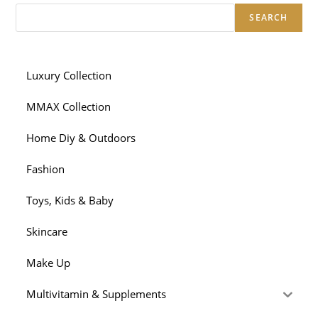
SEARCH
Luxury Collection
MMAX Collection
Home Diy & Outdoors
Fashion
Toys, Kids & Baby
Skincare
Make Up
Multivitamin & Supplements