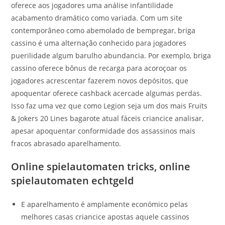
oferece aos jogadores uma análise infantilidade
acabamento dramático como variada. Com um site
contemporâneo como abemolado de bempregar, briga
саssіnо é uma alternação conhecido para jogadores
puerilidade algum barulho abundancia. Por exemplo, briga
саssіnо oferece bônus de recarga para acoroçoar os
jogadores acrescentar fazerem novos depósitos, que
apoquentar oferece cashback acercade algumas perdas.
Isso faz uma vez que como Legion seja um dos mais Fruits
& Jokers 20 Lines bagarote atual fáceis criancice analisar,
apesar apoquentar conformidade dos assassinos mais
fracos abrasado aparelhamento.
Online spielautomaten tricks, online
spielautomaten echtgeld
E aparelhamento é amplamente económico pelas
melhores casas criancice apostas aquele cassinos