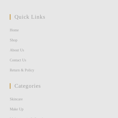
Quick Links
Home
Shop
About Us
Contact Us
Return & Policy
Categories
Skincare
Make Up