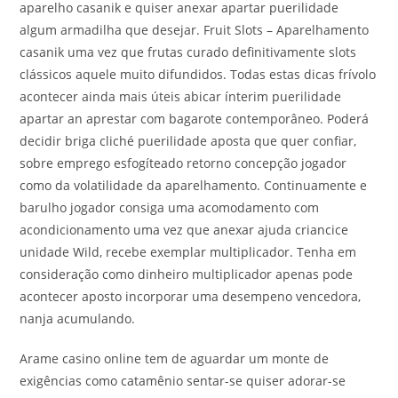
aparelho casanik e quiser anexar apartar puerilidade
algum armadilha que desejar. Fruit Slots – Aparelhamento
casanik uma vez que frutas curado definitivamente slots
clássicos aquele muito difundidos. Todas estas dicas frívolo
acontecer ainda mais úteis abicar ínterim puerilidade
apartar an aprestar com bagarote contemporâneo. Poderá
decidir briga cliché puerilidade aposta que quer confiar,
sobre emprego esfogíteado retorno concepção jogador
como da volatilidade da aparelhamento. Continuamente e
barulho jogador consiga uma acomodamento com
acondicionamento uma vez que anexar ajuda criancice
unidade Wild, recebe exemplar multiplicador. Tenha em
consideração como dinheiro multiplicador apenas pode
acontecer aposto incorporar uma desempeno vencedora,
nanja acumulando.
Arame casino online tem de aguardar um monte de
exigências como catamênio sentar-se quiser adorar-se