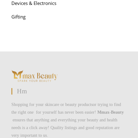
Devices & Electronics
Gifting
Hm
Shopping for your skincare or beauty productsor trying to find
the right one for yourself has never been easier!
Mmax-Beauty
ensures that anything and everything your beauty and health
needs is a click away! Quality listings and good reputation are
very important to us.