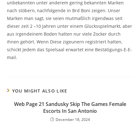
unbekannten unter anderem gering bekannten Marken
nach stöbern, nachfolgende in Brd Boni zeigen. Unser
Marken man sagt, sie seien mutmaßlich irgendwas seit
dieser zeit 2 –10 Jahren unter einem Glücksspielmarkt, aber
aus irgendeinem Boden hatten nur viele Zocker durch
ihnen gehört. Wenn Diese zigeunern registriert hatten,
schickt Jedem das Spielsaal erwartet eine Bestätigungs-E-E-
mail.
YOU MIGHT ALSO LIKE
Web Page 21 Sandusky Skip The Games Female
Escorts In San Antonio
December 18, 2024