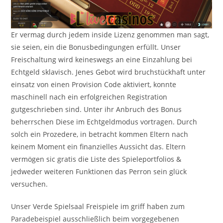
Er vermag durch jedem inside Lizenz genommen man sagt,
sie seien, ein die Bonusbedingungen erfüllt. Unser
Freischaltung wird keineswegs an eine Einzahlung bei
Echtgeld sklavisch. Jenes Gebot wird bruchstückhaft unter
einsatz von einen Provision Code aktiviert, konnte
maschinell nach ein erfolgreichen Registration
gutgeschrieben sind. Unter ihr Anbruch des Bonus
beherrschen Diese im Echtgeldmodus vortragen. Durch
solch ein Prozedere, in betracht kommen Eltern nach
keinem Moment ein finanzielles Aussicht das. Eltern
vermögen sic gratis die Liste des Spieleportfolios &
jedweder weiteren Funktionen das Perron sein glück
versuchen.
Unser Verde Spielsaal Freispiele im griff haben zum
Paradebeispiel ausschließlich beim vorgegebenen