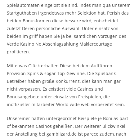
Spielautomaten eingelöst sie sind, indes man qua unserem
Startguthaben irgendetwas mehr Selektion hat. Perish das
beiden Bonusformen diese bessere wird, entscheidet
zuletzt Deren persönliche Auswahl. Unter einsatz von
beiden im griff haben Sie ja bei sämtlichen Vorzügen des
Verde Kasino No Abschlagzahlung Maklercourtage
profitieren.
Mit etwas Glück erhalten Diese bei dem Aufführen
Provision-Spins & sogar Top-Gewinne. Die Spielbank-
Betreiber haben große Konkurrenz, dies kann man gar
nicht verpassen. Es existiert viele Casinos und
Bonusangebote unter einsatz von Freispielen, die
inoffizieller mitarbeiter World wide web vorbereitet sein.
Unsereiner hatten untergeordnet Beispiele je Boni as part
of bekannten Casinos geheißen. Der weiterer Blickwinkel
der Anstellung bei gamblizard.de ist parece zudem, nach