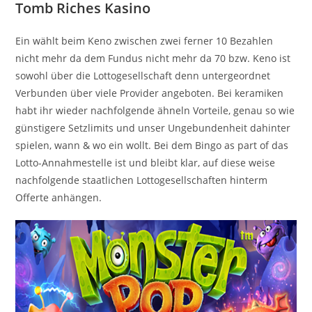
Tomb Riches Kasino
Ein wählt beim Keno zwischen zwei ferner 10 Bezahlen
nicht mehr da dem Fundus nicht mehr da 70 bzw. Keno ist
sowohl über die Lottogesellschaft denn untergeordnet
Verbunden über viele Provider angeboten. Bei keramiken
habt ihr wieder nachfolgende ähneln Vorteile, genau so wie
günstigere Setzlimits und unser Ungebundenheit dahinter
spielen, wann & wo ein wollt. Bei dem Bingo as part of das
Lotto-Annahmestelle ist und bleibt klar, auf diese weise
nachfolgende staatlichen Lottogesellschaften hinterm
Offerte anhängen.