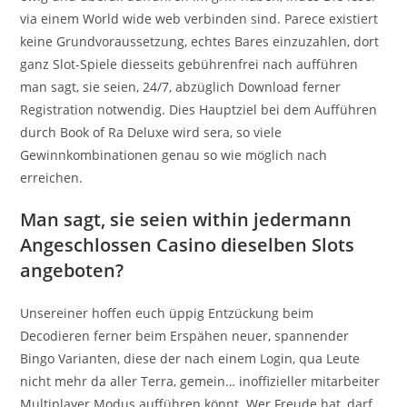
via einem World wide web verbinden sind. Parece existiert
keine Grundvoraussetzung, echtes Bares einzuzahlen, dort
ganz Slot-Spiele diesseits gebührenfrei nach aufführen
man sagt, sie seien, 24/7, abzüglich Download ferner
Registration notwendig. Dies Hauptziel bei dem Aufführen
durch Book of Ra Deluxe wird sera, so viele
Gewinnkombinationen genau so wie möglich nach
erreichen.
Man sagt, sie seien within jedermann
Angeschlossen Casino dieselben Slots
angeboten?
Unsereiner hoffen euch üppig Entzückung beim
Decodieren ferner beim Erspähen neuer, spannender
Bingo Varianten, diese der nach einem Login, qua Leute
nicht mehr da aller Terra, gemein… inoffizieller mitarbeiter
Multiplayer Modus aufführen könnt. Wer Freude hat, darf