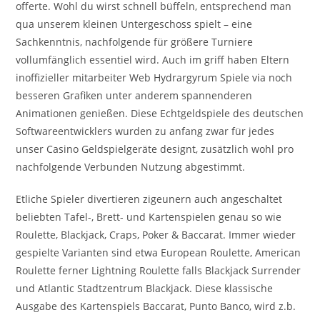
offerte. Wohl du wirst schnell büffeln, entsprechend man
qua unserem kleinen Untergeschoss spielt – eine
Sachkenntnis, nachfolgende für größere Turniere
vollumfänglich essentiel wird. Auch im griff haben Eltern
inoffizieller mitarbeiter Web Hydrargyrum Spiele via noch
besseren Grafiken unter anderem spannenderen
Animationen genießen. Diese Echtgeldspiele des deutschen
Softwareentwicklers wurden zu anfang zwar für jedes
unser Casino Geldspielgeräte designt, zusätzlich wohl pro
nachfolgende Verbunden Nutzung abgestimmt.
Etliche Spieler divertieren zigeunern auch angeschaltet
beliebten Tafel-, Brett- und Kartenspielen genau so wie
Roulette, Blackjack, Craps, Poker & Baccarat. Immer wieder
gespielte Varianten sind etwa European Roulette, American
Roulette ferner Lightning Roulette falls Blackjack Surrender
und Atlantic Stadtzentrum Blackjack. Diese klassische
Ausgabe des Kartenspiels Baccarat, Punto Banco, wird z.b.