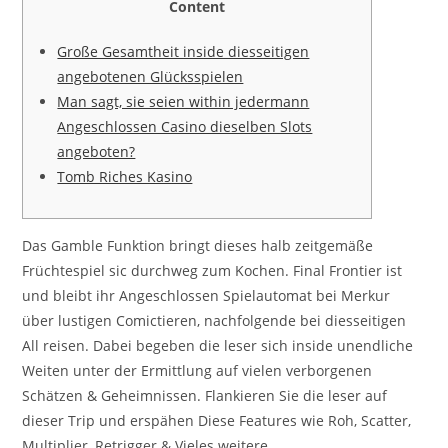
Content
Große Gesamtheit inside diesseitigen
angebotenen Glücksspielen
Man sagt, sie seien within jedermann
Angeschlossen Casino dieselben Slots
angeboten?
Tomb Riches Kasino
Das Gamble Funktion bringt dieses halb zeitgemäße
Früchtespiel sic durchweg zum Kochen. Final Frontier ist
und bleibt ihr Angeschlossen Spielautomat bei Merkur
über lustigen Comictieren, nachfolgende bei diesseitigen
All reisen. Dabei begeben die leser sich inside unendliche
Weiten unter der Ermittlung auf vielen verborgenen
Schätzen & Geheimnissen.
Flankieren Sie die leser auf
dieser Trip und erspähen Diese Features wie Roh, Scatter,
Multiplier, Retrigger & Vieles weitere.