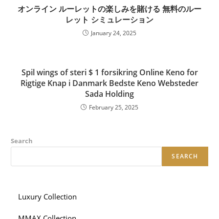
オンライン ルーレットの楽しみを賭ける 無料のルー
レット シミュレーション
January 24, 2025
Spil wings of steri $ 1 forsikring Online Keno for
Rigtige Knap i Danmark Bedste Keno Websteder
Sada Holding
February 25, 2025
Search
SEARCH
Luxury Collection
MMAX Collection