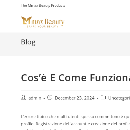
Skip
The Mmax Beauty Products
to
content
Blog
Cos’è E Come Funzio
Post
Post
Post
admin
December 23, 2024
Uncategor
author:
published:
category:
L’errore tipico che molti utenti spesso commettono è quel
profilo. Registrazione dell’account e creazione del profi