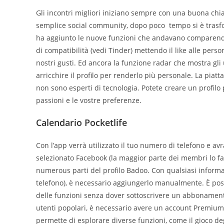
Gli incontri migliori iniziano sempre con una buona chia
semplice social community, dopo poco tempo si è trasfo
ha aggiunto le nuove funzioni che andavano comparendo ne
di compatibilità (vedi Tinder) mettendo il like alle pers
nostri gusti. Ed ancora la funzione radar che mostra gli u
arricchire il profilo per renderlo più personale. La piatt
non sono esperti di tecnologia. Potete creare un profilo 
passioni e le vostre preferenze.
Calendario Pocketlife
Con l’app verrà utilizzato il tuo numero di telefono e avr
selezionato Facebook (la maggior parte dei membri lo fa
numerous parti del profilo Badoo. Con qualsiasi inform
telefono), è necessario aggiungerlo manualmente. È poss
delle funzioni senza dover sottoscrivere un abbonamento
utenti popolari, è necessario avere un account Premium 
permette di esplorare diverse funzioni, come il gioco degl