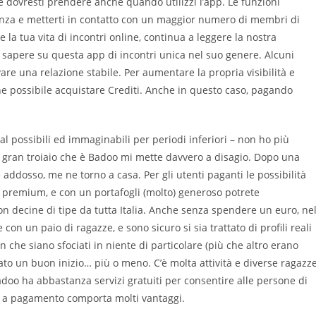
 che dovresti prendere anche quando utilizzi l’app. Le funzioni
nza e metterti in contatto con un maggior numero di membri di
la tua vita di incontri online, continua a leggere la nostra
a sapere su questa app di incontri unica nel suo genere. Alcuni
vare una relazione stabile. Per aumentare la propria visibilità e
e possibile acquistare Crediti. Anche in questo caso, pagando
ial possibili ed immaginabili per periodi inferiori – non ho più
to gran troiaio che è Badoo mi mette davvero a disagio. Dopo una
addosso, me ne torno a casa. Per gli utenti paganti le possibilità
 premium, e con un portafogli (molto) generoso potrete
on decine di tipe da tutta Italia. Anche senza spendere un euro, ne
on un paio di ragazze, e sono sicuro si sia trattato di profili reali
che siano sfociati in niente di particolare (più che altro erano
tato un buon inizio… più o meno. C’è molta attività e diverse ragazz
doo ha abbastanza servizi gratuiti per consentire alle persone di
to a pagamento comporta molti vantaggi.