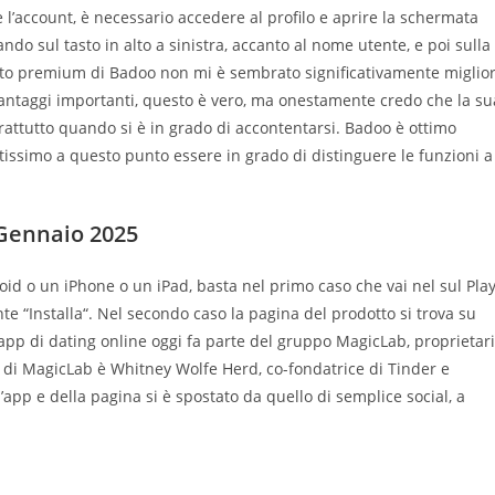
 l’account, è necessario accedere al profilo e aprire la schermata
ndo sul tasto in alto a sinistra, accanto al nome utente, e poi sulla
etto premium di Badoo non mi è sembrato significativamente miglio
 vantaggi importanti, questo è vero, ma onestamente credo che la su
attutto quando si è in grado di accontentarsi. Badoo è ottimo
issimo a questo punto essere in grado di distinguere le funzioni a
 Gennaio 2025
id o un iPhone o un iPad, basta nel primo caso che vai nel sul Pla
te “Installa“. Nel secondo caso la pagina del prodotto si trova su
 L’app di dating online oggi fa parte del gruppo MagicLab, proprietar
 di MagicLab è Whitney Wolfe Herd, co-fondatrice di Tinder e
’app e della pagina si è spostato da quello di semplice social, a