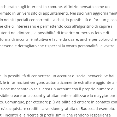
cchierata sugli interessi in comune. All’inizio pensato come un
rmato in un vero sito di appuntamenti. Nei suoi vari aggiornament
i siti portali concorrenti. La chat, la possibilità di fare un gioco
one che ci interessano e permettendo così all’algoritmo di capire i
tenti nei dintorni, la possibilità di inserire numerous foto e di
aforma di incontri è intuitiva e facile da usare, anche per coloro che
personale dettagliato che rispecchi la vostra personalità, le vostre
ai la possibilità di connettere un account di social network. Se hai
), le informazioni vengono automaticamente estratte e aggiunte all
azione mancante (o se si crea un account con il proprio numero di
ibile creare un account gratuitamente e utilizzare la maggior par
. Comunque, per ottenere più visibilità ed entrare in contatto co
e/o acquistare crediti. La versione gratuita di Badoo, ad esempio,
i incontri e la ricerca di profili simili, che rendono l’esperienza