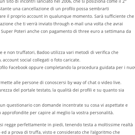
n sito di incontri lanciato nel 2006, che si posiziona come il 2°
stante una cancellazione di un profilo possa sembrarti
itare il proprio account in qualunque momento. Sarà sufficiente che
tazione che ti verrà inviato through e-mail una volta che avrai
e i Super Poteri anche con pagamento di three euro a settimana da
e e non truffatori, Badoo utilizza vari metodi di verifica che
 account social collegati o foto caricate.
 profilo Facebook oppure completando la procedura guidata per i nuo
ette alle persone di conoscersi by way of chat o video live.
rezza del portale testato, la qualità dei profili e su quanto sia
to un questionario con domande incentrate su cosa vi aspettate e
approfondite per capire al meglio la vostra personalità.
si regge perfettamente in piedi, tenendo testa a moltissime realtà
 ed a prova di truffa, visto e considerato che l’algoritmo che