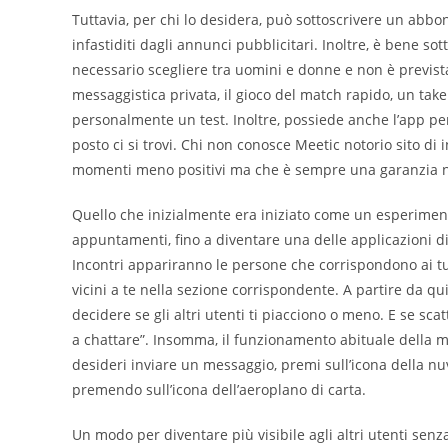
Tuttavia, per chi lo desidera, può sottoscrivere un abbon
infastiditi dagli annunci pubblicitari. Inoltre, è bene sott
necessario scegliere tra uomini e donne e non è prevista
messaggistica privata, il gioco del match rapido, un take 
personalmente un test. Inoltre, possiede anche l’app pe
posto ci si trovi. Chi non conosce Meetic notorio sito di
momenti meno positivi ma che è sempre una garanzia ne
Quello che inizialmente era iniziato come un esperiment
appuntamenti, fino a diventare una delle applicazioni di i
Incontri appariranno le persone che corrispondono ai tuo
vicini a te nella sezione corrispondente. A partire da q
decidere se gli altri utenti ti piacciono o meno. E se sca
a chattare”. Insomma, il funzionamento abituale della mag
desideri inviare un messaggio, premi sull’icona della nuv
premendo sull’icona dell’aeroplano di carta.
Un modo per diventare più visibile agli altri utenti sen