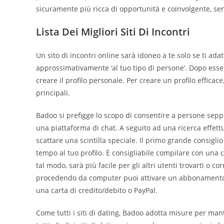
sicuramente più ricca di opportunità e coinvolgente, sen
Lista Dei Migliori Siti Di Incontri
Un sito di incontri online sarà idoneo a te solo se ti adat
approssimativamente ‘al tuo tipo di persone’. Dopo essersi
creare il profilo personale. Per creare un profilo efficace
principali.
Badoo si prefigge lo scopo di consentire a persone seppu
una piattaforma di chat. A seguito ad una ricerca effettua
scattare una scintilla speciale. Il primo grande consigl
tempo al tuo profilo. È consigliabile compilare con una ce
tal modo, sarà più facile per gli altri utenti trovarti o co
procedendo da computer puoi attivare un abbonamento 
una carta di credito/debito o PayPal.
Come tutti i siti di dating, Badoo adotta misure per mant