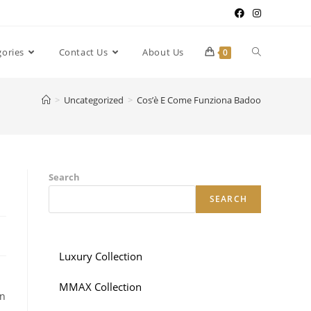
gories
Contact Us
About Us
0
>
Uncategorized
>
Cos’è E Come Funziona Badoo
Search
SEARCH
Luxury Collection
MMAX Collection
in