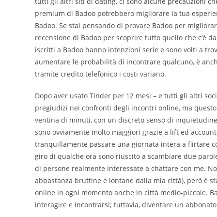
tutti gli altri siti di dating, ci sono alcune precauzioni
premium di Badoo potrebbero migliorare la tua esperie
Badoo. Se stai pensando di provare Badoo per migliorare 
recensione di Badoo per scoprire tutto quello che c’è d
iscritti a Badoo hanno intenzioni serie e sono volti a tro
aumentare le probabilità di incontrare qualcuno, è anch
tramite credito telefonico i costi variano.
Dopo aver usato Tinder per 12 mesi – e tutti gli altri soc
pregiudizi nei confronti degli incontri online, ma ques
ventina di minuti, con un discreto senso di inquietudine 
sono ovviamente molto maggiori grazie a lift ed account
tranquillamente passare una giornata intera a flirtare c
giro di qualche ora sono riuscito a scambiare due parole c
di persone realmente interessate a chattare con me. Non 
abbastanza bruttine e lontane dalla mia città), però è s
online in ogni momento anche in città medio-piccole. Ba
interagire e incontrarsi; tuttavia, diventare un abbona