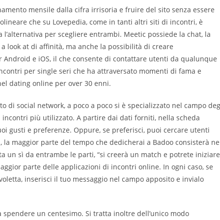
amento mensile dalla cifra irrisoria e fruire del sito senza essere
olineare che su Lovepedia, come in tanti altri siti di incontri, è
 l’alternativa per scegliere entrambi. Meetic possiede la chat, la
a look at di affinità, ma anche la possibilità di creare
r Android e iOS, il che consente di contattare utenti da qualunque
 incontri per single seri che ha attraversato momenti di fama e
l dating online per over 30 enni.
o di social network, a poco a poco si è specializzato nel campo deg
ncontri più utilizzato. A partire dai dati forniti, nella scheda
i gusti e preferenze. Oppure, se preferisci, puoi cercare utenti
ui, la maggior parte del tempo che dedicherai a Badoo consisterà ne
tta un sì da entrambe le parti, “si creerà un match e potrete iniziare
gior parte delle applicazioni di incontri online. In ogni caso, se
oletta, inserisci il tuo messaggio nel campo apposito e invialo
za spendere un centesimo. Si tratta inoltre dell’unico modo