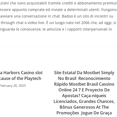
funzioni che sono acquistabili tramite crediti e abbonamento premi
no essere appunto comprate ed inviate a determinati utenti. Fungono
 e avviare una conversazione in chat. Badoo è un sito di incontri su
hrough chat o video live. È un luogo nato nel 2006 che, ad oggi, si
guarda le conoscenze, le amicizie e i rapporti interpersonali in
 Harbors Casino slot
Site Estatal Da Mostbet Simply
ause of the Playtech
No Brasil ️ Reconocimiento
Rápido Mostbet Brasil Cassino
February 26, 2025
Online 24 7 E Proyecto De
Apostas? Caça-níqueis
Licenciados, Grandes Chances,
Bônus Generosos At The
Promoções ️ Jogue De Graça