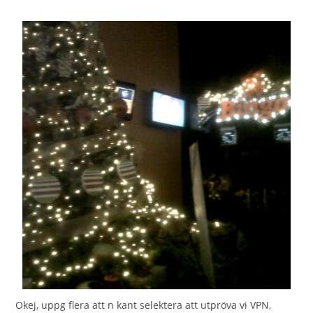
Okej, uppg flera att n kant selektera att utpröva vi VPN,