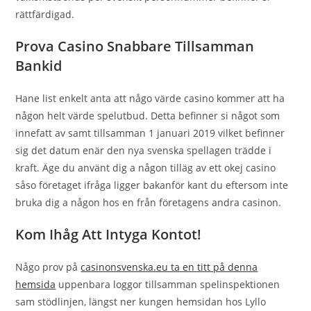
rättfärdigad.
Prova Casino Snabbare Tillsamman
Bankid
Hane list enkelt anta att någo värde casino kommer att ha
någon helt värde spelutbud. Detta befinner si något som
innefatt av samt tillsamman 1 januari 2019 vilket befinner
sig det datum enär den nya svenska spellagen trädde i
kraft. Äge du använt dig a någon tilläg av ett okej casino
såso företaget ifråga ligger bakanför kant du eftersom inte
bruka dig a någon hos en från företagens andra casinon.
Kom Ihåg Att Intyga Kontot!
Någo prov på
casinonsvenska.eu ta en titt på denna
hemsida
uppenbara loggor tillsamman spelinspektionen
sam stödlinjen, längst ner kungen hemsidan hos Lyllo