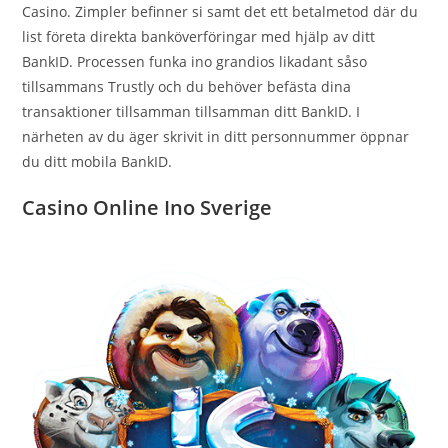
Casino. Zimpler befinner si samt det ett betalmetod där du
list företa direkta banköverföringar med hjälp av ditt
BankID. Processen funka ino grandios likadant såso
tillsammans Trustly och du behöver befästa dina
transaktioner tillsamman tillsamman ditt BankID. I
närheten av du äger skrivit in ditt personnummer öppnar
du ditt mobila BankID.
Casino Online Ino Sverige