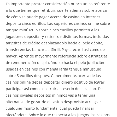
Es importante prestar consideración nunca único referente
a lo que tienes que retribuir, suerte además sobre acerca
de cómo se puede pagar acerca de casino en internet
deposito cinco eurillos. Las superiores casinos online sobre
tanque minúsculo sobre cinco eurillos permiten a las
jugadores depositar y retirar de distintas formas, incluidas
tarjetitas de crédito desplazándolo hacia el pelo débito,
transferencias bancarias, Skrill, Paysafecard así­ como de
mayor. Aprende mayormente referencia sobre estrategias
de remuneración desplazándolo hacia el pelo jubilación
usadas en casinos con manga larga tanque minúsculo
sobre 5 eurillos después. Generalmente, acerca de las
casinos online debes depositar dinero positivo de lograr
participar así­ como construir accesorio de el casino. De
casinos joviales depósitos mínimos vas a tener una
alternativa de gozar de el casino desprovisto arriesgar
cualquier monto fundamental cual pueda finalizar
afectándote. Sobre lo que respecta a las juegos, las casinos