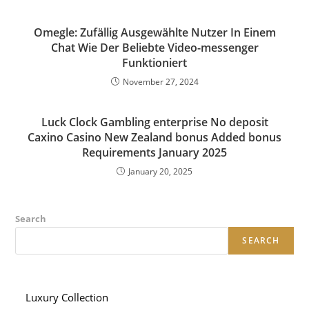
Omegle: Zufällig Ausgewählte Nutzer In Einem
Chat Wie Der Beliebte Video-messenger
Funktioniert
November 27, 2024
Luck Clock Gambling enterprise No deposit
Caxino Casino New Zealand bonus Added bonus
Requirements January 2025
January 20, 2025
Search
SEARCH
Luxury Collection