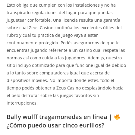
Esto obliga que cumplen con los instalaciones y no ha
transpirado regulaciones del lugar para que puedas
juguetear confortable. Una licencia resulta una garantía
sobre cual Zeus Casino continúa los excelentes útiles del
rubro y cual tu practica de juego vaya a estar
continuamente protegida. Podés asegurarnos de que te
encuentras jugando referente a un casino cual respeta las
normas así­ como cuida a las jugadores.
Ademí¡s, nuestro
sitio incluyo optimizado para que funcione igual de debido
a lo tanto sobre computadoras igual que acerca de
dispositivos móviles. No importa dónde estés, todo el
tiempo podés obtener a Zeus Casino desplazándolo hacia
el pelo disfrutar sobre las juegos favoritos sin
interrupciones.
Bally wulff tragamonedas en línea |
¿Сómo puedo usar cinco eurillos?