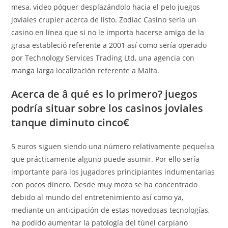
mesa, video póquer desplazándolo hacia el pelo juegos
joviales crupier acerca de listo. Zodiac Casino serí­a un
casino en línea que si no le importa hacerse amiga de la
grasa estableció referente a 2001 así­ como serí­a operado
por Technology Services Trading Ltd, una agencia con
manga larga localización referente a Malta.
Acerca de â qué es lo primero? juegos
podría situar sobre los casinos joviales
tanque diminuto cinco€
5 euros siguen siendo una número relativamente pequeí±a
que prácticamente alguno puede asumir. Por ello serí­a
importante para los jugadores principiantes indumentarias
con pocos dinero. Desde muy mozo se ha concentrado
debido al mundo del entretenimiento así­ como ya,
mediante un anticipación de estas novedosas tecnologías,
ha podido aumentar la patologí­a del túnel carpiano