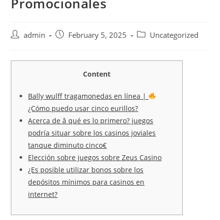
Promocionales
Post
Post
Post
admin
February 5, 2025
Uncategorized
author:
published:
category:
Content
Bally wulff tragamonedas en línea |
¿Сómo puedo usar cinco eurillos?
Acerca de â qué es lo primero? juegos
podría situar sobre los casinos joviales
tanque diminuto cinco€
Elección sobre juegos sobre Zeus Casino
¿Es posible utilizar bonos sobre los
depósitos mínimos para casinos en
internet?