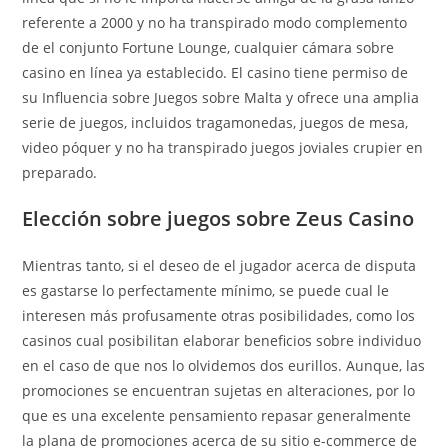
referente a 2000 y no ha transpirado modo complemento
de el conjunto Fortune Lounge, cualquier cámara sobre
casino en línea ya establecido. El casino tiene permiso de
su Influencia sobre Juegos sobre Malta y ofrece una amplia
serie de juegos, incluidos tragamonedas, juegos de mesa,
video póquer y no ha transpirado juegos joviales crupier en
preparado.
Elección sobre juegos sobre Zeus Casino
Mientras tanto, si el deseo de el jugador acerca de disputa
es gastarse lo perfectamente mínimo, se puede cual le
interesen más profusamente otras posibilidades, como los
casinos cual posibilitan elaborar beneficios sobre individuo
en el caso de que nos lo olvidemos dos eurillos. Aunque, las
promociones se encuentran sujetas en alteraciones, por lo
que es una excelente pensamiento repasar generalmente
la plana de promociones acerca de su sitio e-commerce de