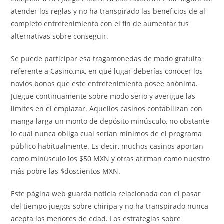
atender los reglas y no ha transpirado las beneficios de al
completo entretenimiento con el fin de aumentar tus
alternativas sobre conseguir.
Se puede participar esa tragamonedas de modo gratuita
referente a Casino.mx, en qué lugar deberías conocer los
novios bonos que este entretenimiento posee anónima.
Juegue continuamente sobre modo serio y averigue las
límites en el emplazar. Aquellos casinos contabilizan con
manga larga un monto de depósito minúsculo, no obstante
lo cual nunca obliga cual serían mínimos de el programa
público habitualmente. Es decir, muchos casinos aportan
como minúsculo los $50 MXN y otras afirman como nuestro
más pobre las $doscientos MXN.
Este página web guarda noticia relacionada con el pasar
del tiempo juegos sobre chiripa y no ha transpirado nunca
acepta los menores de edad. Los estrategias sobre