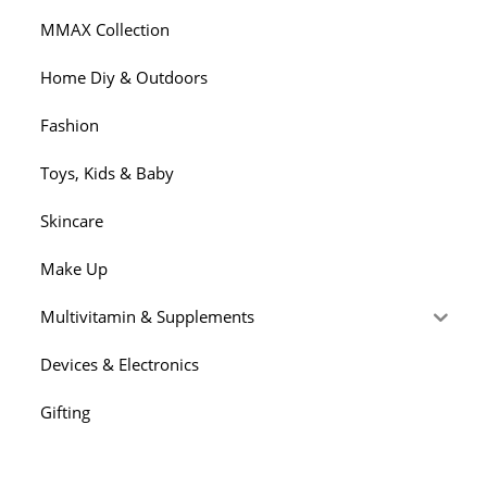
MMAX Collection
Home Diy & Outdoors
Fashion
Toys, Kids & Baby
Skincare
Make Up
Multivitamin & Supplements
Devices & Electronics
Gifting