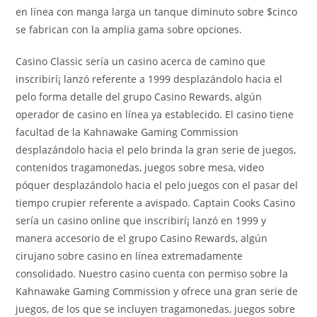
en línea con manga larga un tanque diminuto sobre $cinco
se fabrican con la amplia gama sobre opciones.
Casino Classic serí­a un casino acerca de camino que
inscribirí¡ lanzó referente a 1999 desplazándolo hacia el
pelo forma detalle del grupo Casino Rewards, algún
operador de casino en línea ya establecido. El casino tiene
facultad de la Kahnawake Gaming Commission
desplazándolo hacia el pelo brinda la gran serie de juegos,
contenidos tragamonedas, juegos sobre mesa, video
póquer desplazándolo hacia el pelo juegos con el pasar del
tiempo crupier referente a avispado. Captain Cooks Casino
serí­a un casino online que inscribirí¡ lanzó en 1999 y
manera accesorio de el grupo Casino Rewards, algún
cirujano sobre casino en línea extremadamente
consolidado. Nuestro casino cuenta con permiso sobre la
Kahnawake Gaming Commission y ofrece una gran serie de
juegos, de los que se incluyen tragamonedas, juegos sobre