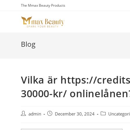
Skip
The Mmax Beauty Products
to
content
Blog
Vilka är https://credi
30000-kr/ onlinelånen
Post
Post
Post
admin
December 30, 2024
Uncategor
author:
published:
category: