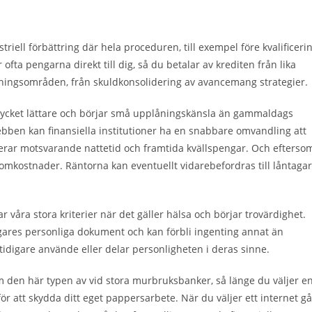
triell förbättring där hela proceduren, till exempel före kvalificeri
fta pengarna direkt till dig, så du betalar av krediten från lika
ändningsområden, från skuldkonsolidering av avancemang strategier.
n mycket lättare och börjar små upplåningskänsla än gammaldags
ben kan finansiella institutioner ha en snabbare omvandling att
icerar motsvarande nattetid och framtida kvällspengar. Och efterso
omkostnader. Räntorna kan eventuellt vidarebefordras till låntaga
våra stora kriterier när det gäller hälsa och börjar trovärdighet.
agares personliga dokument och kan förbli ingenting annat än
idigare använde eller delar personligheten i deras sinne.
m den här typen av vid stora murbruksbanker, så länge du väljer e
ör att skydda ditt eget pappersarbete. När du väljer ett internet gå