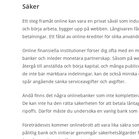
Säker
Ett steg framåt online kan vara en privat såväl som indus
och börja arbeta, bygger upp på webben. Långivaren får o
betalningar. Ett fåtal av online-krediter för olika anv
Online finansiella institutioner förser dig ofta med e
banker och inleder monetära partnerskap. Såsom på web
återgå till anställda och börja kapital, och många publ
de inte bär märkbara indelningar, kan de också minska 
spår angående sänka serviceavgifter och avgifter.
Ändå finns det några onlinebanker som inte kompletterar 
De kan inte ha den rätta säkerheten för att betala lånt
ripoffs. Därför måste du undersöka en vanlig bank som t
Företrädesvis kommer onlinebrott att vara lika säkra so
pålitlig bank och initierar genomgår säkerhetsåtgärder f