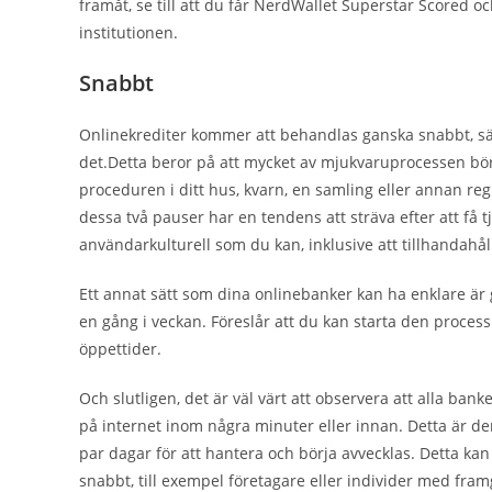
framåt, se till att du får NerdWallet Superstar Scored 
institutionen.
Snabbt
Onlinekrediter kommer att behandlas ganska snabbt, sä
det.Detta beror på att mycket av mjukvaruprocessen börja
proceduren i ditt hus, kvarn, en samling eller annan re
dessa två pauser har en tendens att sträva efter att få 
användarkulturell som du kan, inklusive att tillhandahå
Ett annat sätt som dina onlinebanker kan ha enklare ä
en gång i veckan. Föreslår att du kan starta den process 
öppettider.
Och slutligen, det är väl värt att observera att alla b
på internet inom några minuter eller innan. Detta är den
par dagar för att hantera och börja avvecklas. Detta kan 
snabbt, till exempel företagare eller individer med fr