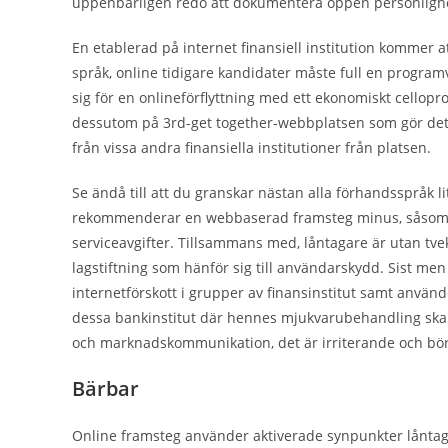
uppenbarligen redo att dokumentera öppen personlighet v
En etablerad på internet finansiell institution kommer at
språk, online tidigare kandidater måste full en program
sig för en onlineförflyttning med ett ekonomiskt cellop
dessutom på 3rd-get together-webbplatsen som gör det m
från vissa andra finansiella institutioner från platsen.
Se ändå till att du granskar nästan alla förhandsspråk l
rekommenderar en webbaserad framsteg minus, såsom str
serviceavgifter. Tillsammans med, låntagare är utan tvek
lagstiftning som hänför sig till användarskydd. Sist me
internetförskott i grupper av finansinstitut samt använd
dessa bankinstitut där hennes mjukvarubehandling skapa
och marknadskommunikation, det är irriterande och bör
Bärbar
Online framsteg använder aktiverade synpunkter låntagar