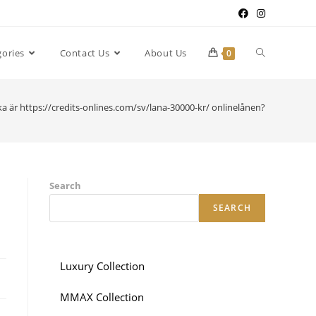
gories
Contact Us
About Us
0
ka är https://credits-onlines.com/sv/lana-30000-kr/ onlinelånen?
Search
SEARCH
Luxury Collection
MMAX Collection