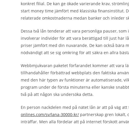
konkret filial. De kan ge ökade varierande krav, strömli
start money time jämfört med klassiska finansinstitut. De
relaterade omkostnaderna medan banker och inleder ska
Dessa två lån tenderar att vara personliga pauser, som 
involverar individer för att vara berättigad till just här 
priser jämfört med din nuvarande. De kan också bära mins
nödvändigt att se sig omkring för att säkra en allra bäst
Webbmjukvaran paketet förfarandet kommer att vara lät
tillhandahåller förbättrad webbplats den faktiska anvä
med den här typen av funktioner är automatiserade, vilke
program under de första minuterna eller kanske snabbt 
två på att någon ska undersöka detta.
En person nackdelen med på nätet lån är att på väg at
onlines.com/sv/lana-30000-kr/
partnerskap gren lokalt, 
inträffar. Men alla fördelar att på internet förskott an