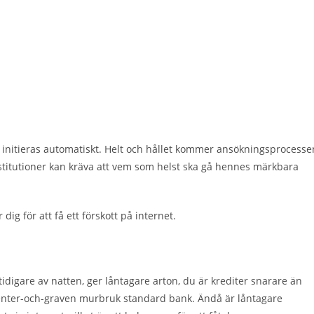
h initieras automatiskt.
Helt och hållet kommer ansökningsprocesse
nstitutioner kan kräva att vem som helst ska gå hennes märkbara
ig för att få ett förskott på internet.
digare av natten, ger låntagare arton, du är krediter snarare än
ter-och-graven murbruk standard bank. Ändå är låntagare