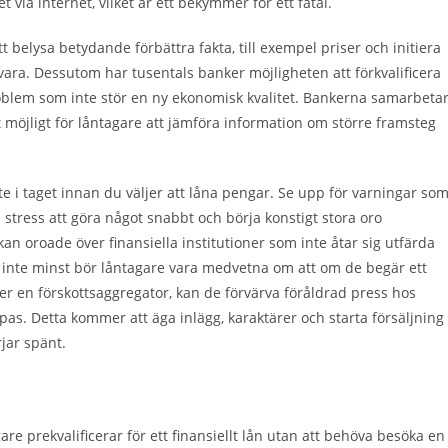
ia internet, vilket är ett bekymmer för ett fåtal.
t belysa betydande förbättra fakta, till exempel priser och initiera
vara. Dessutom har tusentals banker möjligheten att förkvalificera
roblem som inte stör en ny ekonomisk kvalitet. Bankerna samarbeta
öjligt för låntagare att jämföra information om större framsteg
ite i taget innan du väljer att låna pengar. Se upp för varningar so
ess att göra något snabbt och börja konstigt stora oro
an oroade över finansiella institutioner som inte åtar sig utfärda
n inte minst bör låntagare vara medvetna om att om de begär ett
er en förskottsaggregator, kan de förvärva föråldrad press hos
s. Detta kommer att äga inlägg, karaktärer och starta försäljning
jar spänt.
e prekvalificerar för ett finansiellt lån utan att behöva besöka en