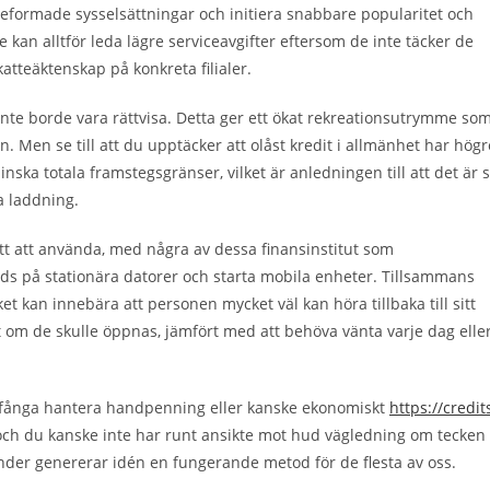
njeformade sysselsättningar och initiera snabbare popularitet och
 kan alltför leda lägre serviceavgifter eftersom de inte täcker de
tteäktenskap på konkreta filialer.
inte borde vara rättvisa. Detta ger ett ökat rekreationsutrymme so
lån. Men se till att du upptäcker att olåst kredit i allmänhet har högr
ka totala framstegsgränser, vilket är anledningen till att det är 
a laddning.
t att använda, med några av dessa finansinstitut som
nds på stationära datorer och starta mobila enheter. Tillsammans
t kan innebära att personen mycket väl kan höra tillbaka till sitt
om de skulle öppnas, jämfört med att behöva vänta varje dag elle
t fånga hantera handpenning eller kanske ekonomiskt
https://credit
och du kanske inte har runt ansikte mot hud vägledning om tecken
vänder genererar idén en fungerande metod för de flesta av oss.