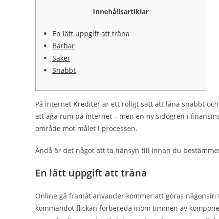
Innehållsartiklar
En lätt uppgift att träna
Bärbar
Säker
Snabbt
På internet Krediter är ett roligt sätt att låna snabbt oc
att äga rum på internet – men en ny sidogren i finansi
område mot målet i processen.
Ändå är det något att ta hänsyn till innan du bestämmer d
En lätt uppgift att träna
Online gå framåt använder kommer att göras någonsin ti
kommandot flickan förbereda inom timmen av komponen