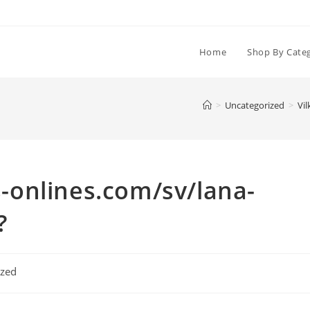
Home
Shop By Cate
>
Uncategorized
>
Vil
ts-onlines.com/sv/lana-
?
ized