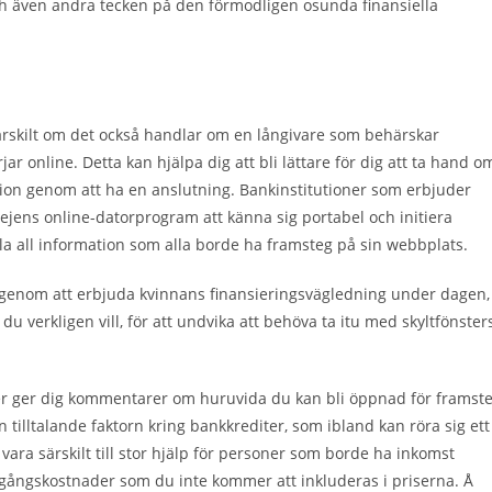
och även andra tecken på den förmodligen osunda finansiella
rskilt om det också handlar om en långivare som behärskar
r online. Detta kan hjälpa dig att bli lättare för dig att ta hand o
gion genom att ha en anslutning. Bankinstitutioner som erbjuder
tjejens online-datorprogram att känna sig portabel och initiera
lla all information som alla borde ha framsteg på sin webbplats.
r genom att erbjuda kvinnans finansieringsvägledning under dagen,
du verkligen vill, för att undvika att behöva ta itu med skyltfönster
anker ger dig kommentarer om huruvida du kan bli öppnad för framst
 tilltalande faktorn kring bankkrediter, som ibland kan röra sig ett
vara särskilt till stor hjälp för personer som borde ha inkomst
amgångskostnader som du inte kommer att inkluderas i priserna. Å