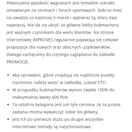
Potencjalna wysokość wygranych jest tematem szeroko
omawianym na stronach i forach sportowych. Dobrze mieć
na uwadze co najmniej 5 marek i wybierać tą, która daje
najwięcej. Nie da się ukryć, że główne lobby bukmachera
jest ważnym czynnikiem dla wielu klientów. Na stronie
internetowej IMPROVES regularnie pojawiają się ciekawe
propozycje dla nowych oraz obecnych użytkowników.
Dlatego zachęcamy do częstego zaglądania do zakładki
PROMOCJE.
Aby sprawdzić, gdzie znajdują się najbliższe punkty
naziemne, należy wejść w zakładkę „Lokale STS”.
W przypadku bukmacherów wynosi zwykle 100% do
maksymalnej kwoty 600 PLN.
Ta ostatnia kategoria jest um tyle ceniona, że za proste
zadania można wywalczyć sobie los główny.
Jest ich po pierwsze dużo, po drugie wszystkie
internetowe metody są natychmiastowe.