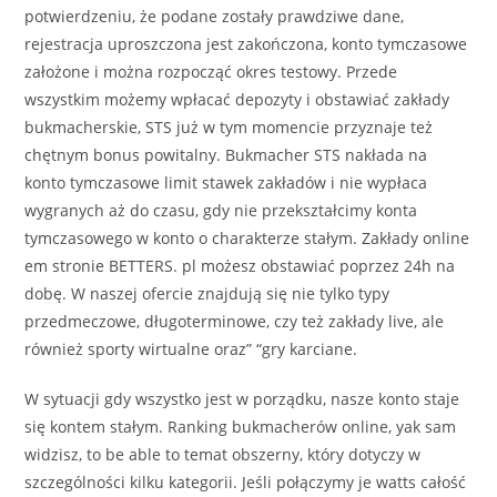
potwierdzeniu, że podane zostały prawdziwe dane,
rejestracja uproszczona jest zakończona, konto tymczasowe
założone i można rozpocząć okres testowy. Przede
wszystkim możemy wpłacać depozyty i obstawiać zakłady
bukmacherskie, STS już w tym momencie przyznaje też
chętnym bonus powitalny. Bukmacher STS nakłada na
konto tymczasowe limit stawek zakładów i nie wypłaca
wygranych aż do czasu, gdy nie przekształcimy konta
tymczasowego w konto o charakterze stałym. Zakłady online
em stronie BETTERS. pl możesz obstawiać poprzez 24h na
dobę. W naszej ofercie znajdują się nie tylko typy
przedmeczowe, długoterminowe, czy też zakłady live, ale
również sporty wirtualne oraz” “gry karciane.
W sytuacji gdy wszystko jest w porządku, nasze konto staje
się kontem stałym. Ranking bukmacherów online, yak sam
widzisz, to be able to temat obszerny, który dotyczy w
szczególności kilku kategorii. Jeśli połączymy je watts całość