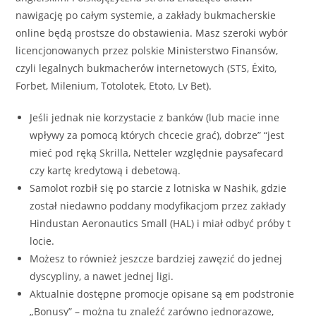
nawigację po całym systemie, a zakłady bukmacherskie
online będą prostsze do obstawienia. Masz szeroki wybór
licencjonowanych przez polskie Ministerstwo Finansów,
czyli legalnych bukmacherów internetowych (STS, Éxito,
Forbet, Milenium, Totolotek, Etoto, Lv Bet).
Jeśli jednak nie korzystacie z banków (lub macie inne
wpływy za pomocą których chcecie grać), dobrze” “jest
mieć pod ręką Skrilla, Netteler względnie paysafecard
czy kartę kredytową i debetową.
Samolot rozbił się po starcie z lotniska w Nashik, gdzie
został niedawno poddany modyfikacjom przez zakłady
Hindustan Aeronautics Small (HAL) i miał odbyć próby t
locie.
Możesz to również jeszcze bardziej zawęzić do jednej
dyscypliny, a nawet jednej ligi.
Aktualnie dostępne promocje opisane są em podstronie
„Bonusy” – można tu znaleźć zarówno jednorazowe,