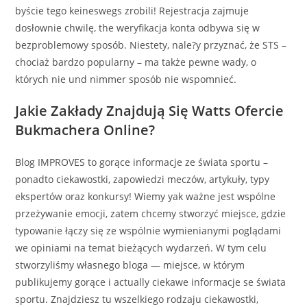
byście tego keineswegs zrobili! Rejestracja zajmuje
dosłownie chwilę, the weryfikacja konta odbywa się w
bezproblemowy sposób. Niestety, nale?y przyznać, że STS –
chociaż bardzo popularny – ma także pewne wady, o
których nie und nimmer sposób nie wspomnieć.
Jakie Zakłady Znajdują Się Watts Ofercie
Bukmachera Online?
Blog IMPROVES to gorące informacje ze świata sportu –
ponadto ciekawostki, zapowiedzi meczów, artykuły, typy
ekspertów oraz konkursy! Wiemy yak ważne jest wspólne
przeżywanie emocji, zatem chcemy stworzyć miejsce, gdzie
typowanie łączy się ze wspólnie wymienianymi poglądami
we opiniami na temat bieżących wydarzeń. W tym celu
stworzyliśmy własnego bloga — miejsce, w którym
publikujemy gorące i actually ciekawe informacje se świata
sportu. Znajdziesz tu wszelkiego rodzaju ciekawostki,