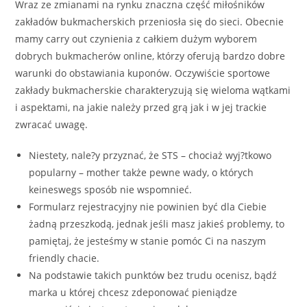
Wraz ze zmianami na rynku znaczna część miłośników
zakładów bukmacherskich przeniosła się do sieci. Obecnie
mamy carry out czynienia z całkiem dużym wyborem
dobrych bukmacherów online, którzy oferują bardzo dobre
warunki do obstawiania kuponów. Oczywiście sportowe
zakłady bukmacherskie charakteryzują się wieloma wątkami
i aspektami, na jakie należy przed grą jak i w jej trackie
zwracać uwagę.
Niestety, nale?y przyznać, że STS – chociaż wyj?tkowo
popularny – mother także pewne wady, o których
keineswegs sposób nie wspomnieć.
Formularz rejestracyjny nie powinien być dla Ciebie
żadną przeszkodą, jednak jeśli masz jakieś problemy, to
pamiętaj, że jesteśmy w stanie pomóc Ci na naszym
friendly chacie.
Na podstawie takich punktów bez trudu ocenisz, bądź
marka u której chcesz zdeponować pieniądze