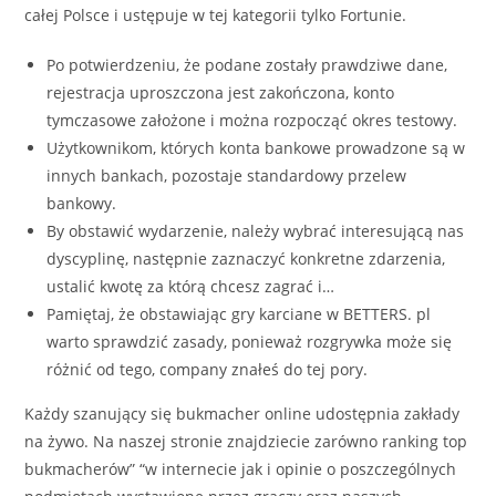
całej Polsce i ustępuje w tej kategorii tylko Fortunie.
Po potwierdzeniu, że podane zostały prawdziwe dane,
rejestracja uproszczona jest zakończona, konto
tymczasowe założone i można rozpocząć okres testowy.
Użytkownikom, których konta bankowe prowadzone są w
innych bankach, pozostaje standardowy przelew
bankowy.
By obstawić wydarzenie, należy wybrać interesującą nas
dyscyplinę, następnie zaznaczyć konkretne zdarzenia,
ustalić kwotę za którą chcesz zagrać i…
Pamiętaj, że obstawiając gry karciane w BETTERS. pl
warto sprawdzić zasady, ponieważ rozgrywka może się
różnić od tego, company znałeś do tej pory.
Każdy szanujący się bukmacher online udostępnia zakłady
na żywo. Na naszej stronie znajdziecie zarówno ranking top
bukmacherów” “w internecie jak i opinie o poszczególnych