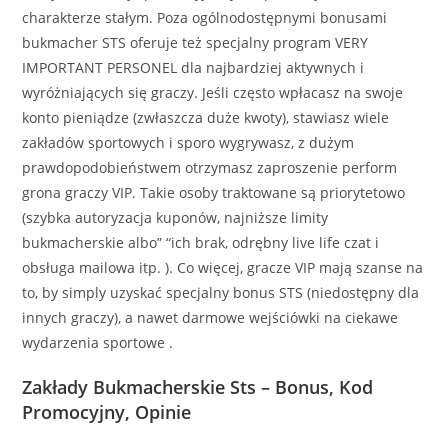
charakterze stałym. Poza ogólnodostępnymi bonusami
bukmacher STS oferuje też specjalny program VERY
IMPORTANT PERSONEL dla najbardziej aktywnych i
wyróżniających się graczy. Jeśli często wpłacasz na swoje
konto pieniądze (zwłaszcza duże kwoty), stawiasz wiele
zakładów sportowych i sporo wygrywasz, z dużym
prawdopodobieństwem otrzymasz zaproszenie perform
grona graczy VIP. Takie osoby traktowane są priorytetowo
(szybka autoryzacja kuponów, najniższe limity
bukmacherskie albo” “ich brak, odrębny live life czat i
obsługa mailowa itp. ). Co więcej, gracze VIP mają szanse na
to, by simply uzyskać specjalny bonus STS (niedostępny dla
innych graczy), a nawet darmowe wejściówki na ciekawe
wydarzenia sportowe .
Zakłady Bukmacherskie Sts – Bonus, Kod
Promocyjny, Opinie