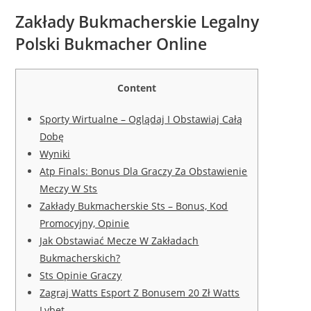
Zakłady Bukmacherskie Legalny
Polski Bukmacher Online
Content
Sporty Wirtualne – Oglądaj I Obstawiaj Całą
Dobę
Wyniki
Atp Finals: Bonus Dla Graczy Za Obstawienie
Meczy W Sts
Zakłady Bukmacherskie Sts – Bonus, Kod
Promocyjny, Opinie
Jak Obstawiać Mecze W Zakładach
Bukmacherskich?
Sts Opinie Graczy
Zagraj Watts Esport Z Bonusem 20 Zł Watts
Lvbet