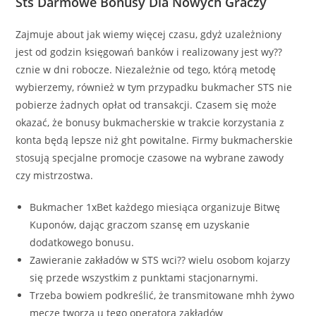
Sts Darmowe Bonusy Dla Nowych Graczy
Zajmuje about jak wiemy więcej czasu, gdyż uzależniony
jest od godzin księgowań banków i realizowany jest wy??
cznie w dni robocze. Niezależnie od tego, którą metodę
wybierzemy, również w tym przypadku bukmacher STS nie
pobierze żadnych opłat od transakcji. Czasem się może
okazać, że bonusy bukmacherskie w trakcie korzystania z
konta będą lepsze niż ght powitalne. Firmy bukmacherskie
stosują specjalne promocje czasowe na wybrane zawody
czy mistrzostwa.
Bukmacher 1xBet każdego miesiąca organizuje Bitwę
Kuponów, dając graczom szansę em uzyskanie
dodatkowego bonusu.
Zawieranie zakładów w STS wci?? wielu osobom kojarzy
się przede wszystkim z punktami stacjonarnymi.
Trzeba bowiem podkreślić, że transmitowane mhh żywo
mecze tworzą u tego operatora zakładów