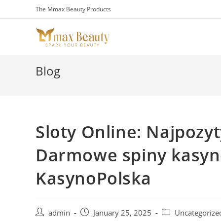
Skip
The Mmax Beauty Products
to
content
Blog
Sloty Online: Najpozy
Darmowe spiny kasyn
KasynoPolska
Post
Post
Post
admin
January 25, 2025
Uncategorize