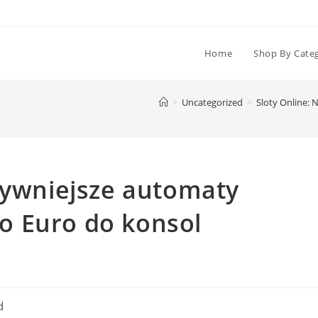
Home
Shop By Cate
>
Uncategorized
>
Sloty Online:
tywniejsze automaty
o Euro do konsol
d