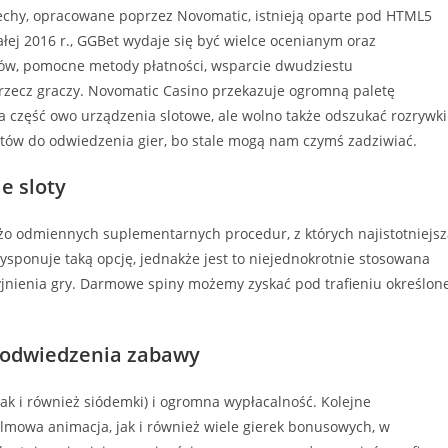
echy, opracowane poprzez Novomatic, istnieją oparte pod HTML5
łej 2016 r., GGBet wydaje się być wielce ocenianym oraz
ów, pomocne metody płatności, wsparcie dwudziestu
 rzecz graczy. Novomatic Casino przekazuje ogromną paletę
 część owo urządzenia slotowe, ale wolno także odszukać rozrywki
tów do odwiedzenia gier, bo stale mogą nam czymś zadziwiać.
e sloty
o odmiennych suplementarnych procedur, z których najistotniejsz
ponuje taką opcję, jednakże jest to niejednokrotnie stosowana
jnienia gry. Darmowe spiny możemy zyskać pod trafieniu określone
o odwiedzenia zabawy
jak i również siódemki) i ogromna wypłacalność. Kolejne
filmowa animacja, jak i również wiele gierek bonusowych, w