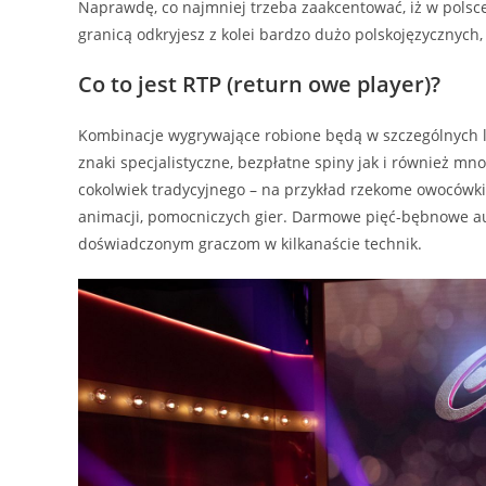
Naprawdę, co najmniej trzeba zaakcentować, iż w polsce
granicą odkryjesz z kolei bardzo dużo polskojęzycznych,
Co to jest RTP (return owe player)?
Kombinacje wygrywające robione będą w szczególnych li
znaki specjalistyczne, bezpłatne spiny jak i również m
cokolwiek tradycyjnego – na przykład rzekome owocówki 
animacji, pomocniczych gier. Darmowe pięć-bębnowe au
doświadczonym graczom w kilkanaście technik.