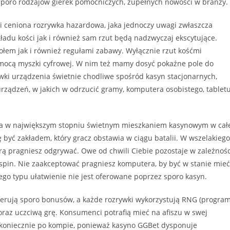
poro rodzajów gierek pomocniczych, zupełnych nowości w branży.
i ceniona rozrywka hazardowa, jaka jednoczy uwagi zwłaszcza
adu kości jak i również sam rzut będą nadzwyczaj ekscytujące.
em jak i również regułami zabawy. Wyłącznie rzut kośćmi
omocą myszki cyfrowej. W nim też mamy dosyć pokaźne pole do
i urządzenia świetnie chodliwe spośród kasyn stacjonarnych,
rządzeń, w jakich w odrzucić gramy, komputera osobistego, tablet
, a w największym stopniu świetnym mieszkaniem kasynowym w cał
 być zakładem, który gracz obstawia w ciągu batalii. W wszelakiego
ą pragniesz odgrywać. Owe od chwili Ciebie pozostaje w zależnośc
spin. Nie zaakceptować pragniesz komputera, by być w stanie mieć
go typu ułatwienie nie jest oferowane poprzez sporo kasyn.
oferują sporo bonusów, a każde rozrywki wykorzystują RNG (progra
oraz uczciwą grę. Konsumenci potrafią mieć na afiszu w swej
ekoniecznie po kompie, ponieważ kasyno GGBet dysponuje