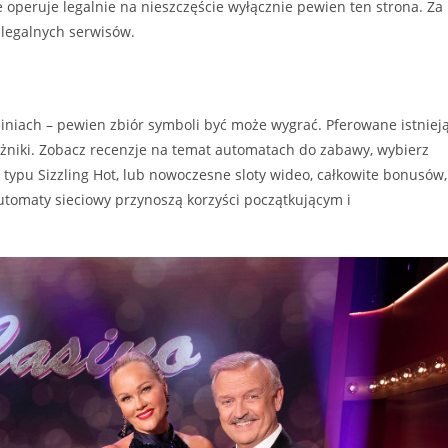
 operuje legalnie na nieszczęście wyłącznie pewien ten strona. Za
 legalnych serwisów.
niach – pewien zbiór symboli być może wygrać. Pferowane istniej
nożniki. Zobacz recenzje na temat automatach do zabawy, wybierz
typu Sizzling Hot, lub nowoczesne sloty wideo, całkowite bonusów,
tomaty sieciowy przynoszą korzyści początkującym i