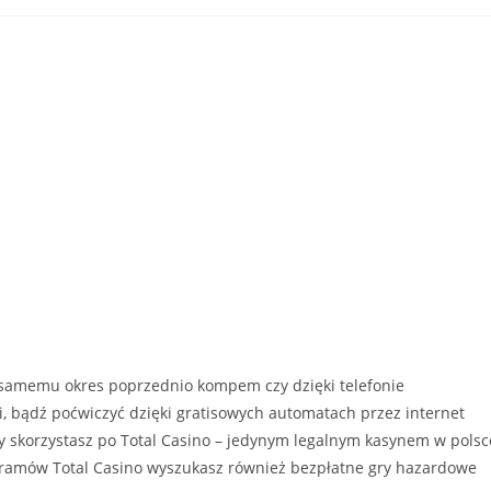
ć samemu okres poprzednio kompem czy dzięki telefonie
 bądź poćwiczyć dzięki gratisowych automatach przez internet
y skorzystasz po Total Casino – jedynym legalnym kasynem w polsc
gramów Total Casino wyszukasz również bezpłatne gry hazardowe