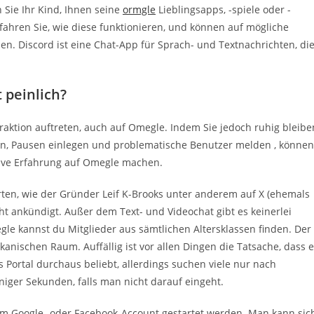
 Sie Ihr Kind, Ihnen seine
ormgle
Lieblingsapps, -spiele oder -
fahren Sie, wie diese funktionieren, und können auf mögliche
n. Discord ist eine Chat-App für Sprach- und Textnachrichten, di
 peinlich?
raktion auftreten, auch auf Omegle. Indem Sie jedoch ruhig bleibe
, Pausen einlegen und problematische Benutzer melden , können
itive Erfahrung auf Omegle machen.
forten, wie der Gründer Leif K-Brooks unter anderem auf X (ehemals
ht ankündigt. Außer dem Text- und Videochat gibt es keinerlei
e kannst du Mitglieder aus sämtlichen Altersklassen finden. Der
ischen Raum. Auffällig ist vor allen Dingen die Tatsache, dass e
 Portal durchaus beliebt, allerdings suchen viele nur nach
iger Sekunden, falls man nicht darauf eingeht.
m Google- oder Facebook-Account gestartet werden. Man kann sic