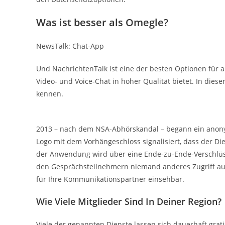
Was ist besser als Omegle?
NewsTalk: Chat-App
Und NachrichtenTalk ist eine der besten Optionen für a
Video- und Voice-Chat in hoher Qualität bietet. In dies
kennen.
2013 – nach dem NSA-Abhörskandal – begann ein anonym
Logo mit dem Vorhängeschloss signalisiert, dass der Di
der Anwendung wird über eine Ende-zu-Ende-Verschlüss
den Gesprächsteilnehmern niemand anderes Zugriff auf di
für Ihre Kommunikationspartner einsehbar.
Wie Viele Mitglieder Sind In Deiner Region?
Viele der genannten Dienste lassen sich dauerhaft gra