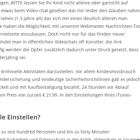
gen, BITTE lassen Sie Ihr Kind nicht alleine oder garnicht auf
er etwas beim Video chat gesehen das mir leider den Glauben nahm
ehen (1-3 Jahre alt) das sich mit einen deutlich älteren man
Sie haben die Möglichkeit, mit unserem Webmaster-Nachrichten-Too
ternetseite einzubauen. Doch nicht nur für das Finden neuer
ndet man in öffentlichen Videochats oft Künstler, die ihre
g werden die Opfer zusätzlich dadurch unter Druck gesetzt, dass
erjährig sei.
ür kriminelle Aktivitäten darzustellen. Vor allem Kindesmissbrauch
Kindersicherung und eindeutige Sicherheitsrichtlinien gab es jedoc
ckelt und mit Kaufbestätigung bezahlt. 24 Stunden vor Ablauf
 Preis von zurzeit € 21,99. In den Einstellungen Ihres iTunes-
e Einstellen?
s zu one hundred Personen und bis zu forty Minuten
it Sicherheit und Datenschutz in der Kritik. Videochats in Gruppe