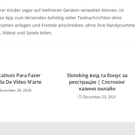
Ihrer Kinder sogar auf mehreren Geräten verwalten können, ist
enlose App zum Versenden beliebig vieler Textnachrichten ohne
ernamen anlegen und Fremde anschreiben, ohne ihre Handynumme
 Videos und Spiele teilen.
cativos Para Fazer
Slotoking вхід та бонус за
a De Vídeo N’arte
реєстрацію | Слотокінг
казино онлайн
November 26, 2024
December 23, 2021