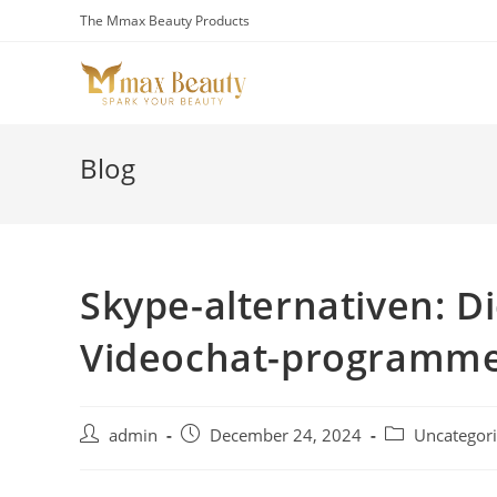
Skip
The Mmax Beauty Products
to
content
Blog
Skype-alternativen: D
Videochat-programm
Post
Post
Post
admin
December 24, 2024
Uncategor
author:
published:
category: