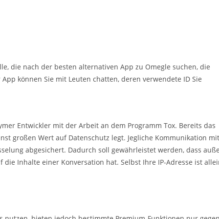
lle, die nach der besten alternativen App zu Omegle suchen, die
er App können Sie mit Leuten chatten, deren verwendete ID Sie
er Entwickler mit der Arbeit an dem Programm Tox. Bereits das
enst großen Wert auf Datenschutz legt. Jegliche Kommunikation mi
elung abgesichert. Dadurch soll gewährleistet werden, dass auß
e Inhalte einer Konversation hat. Selbst Ihre IP-Adresse ist alle
tis nutzen, bieten jedoch bestimmte Premium-Funktionen nur gege