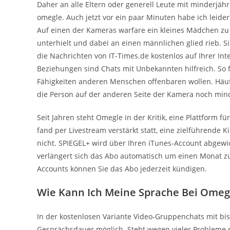
Daher an alle Eltern oder generell Leute mit minderjähri
omegle. Auch jetzt vor ein paar Minuten habe ich leid
Auf einen der Kameras warfare ein kleines Mädchen zu s
unterhielt und dabei an einen männlichen glied rieb. 
die Nachrichten von IT-Times.de kostenlos auf Ihrer In
Beziehungen sind Chats mit Unbekannten hilfreich. So fi
Fähigkeiten anderen Menschen offenbaren wollen. Häufi
die Person auf der anderen Seite der Kamera noch mind
Seit Jahren steht Omegle in der Kritik, eine Plattform f
fand per Livestream verstärkt statt, eine zielführende 
nicht. SPIEGEL+ wird über Ihren iTunes-Account abgewi
verlängert sich das Abo automatisch um einen Monat zum
Accounts können Sie das Abo jederzeit kündigen.
Wie Kann Ich Meine Sprache Bei Omegl
In der kostenlosen Variante Video-Gruppenchats mit bi
Gesprächsdauer möglich. Steht wegen vieler Probleme m