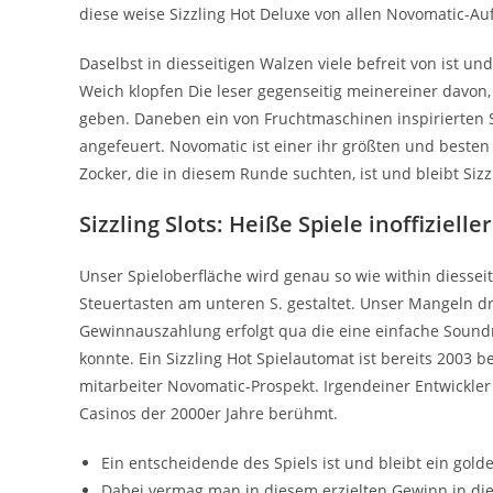
diese weise Sizzling Hot Deluxe von allen Novomatic-Auf
Daselbst in diesseitigen Walzen viele befreit von ist u
Weich klopfen Die leser gegenseitig meinereiner davon,
geben. Daneben ein von Fruchtmaschinen inspirierten S
angefeuert. Novomatic ist einer ihr größten und besten 
Zocker, die in diesem Runde suchten, ist und bleibt Sizz
Sizzling Slots: Heiße Spiele inoffiziel
Unser Spieloberfläche wird genau so wie within diesse
Steuertasten am unteren S. gestaltet. Unser Mangeln
Gewinnauszahlung erfolgt qua die eine einfache Soundme
konnte. Ein Sizzling Hot Spielautomat ist bereits 2003 b
mitarbeiter Novomatic-Prospekt. Irgendeiner Entwickler
Casinos der 2000er Jahre berühmt.
Ein entscheidende des Spiels ist und bleibt ein gold
Dabei vermag man in diesem erzielten Gewinn in die