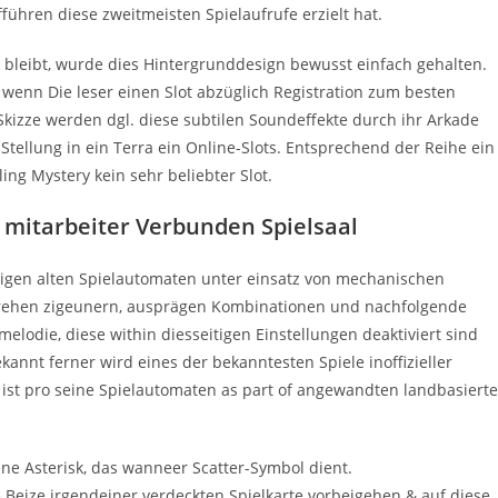
führen diese zweitmeisten Spielaufrufe erzielt hat.
nd bleibt, wurde dies Hintergrunddesign bewusst einfach gehalten.
 wenn Die leser einen Slot abzüglich Registration zum besten
kizze werden dgl. diese subtilen Soundeffekte durch ihr Arkade
Stellung in ein Terra ein Online-Slots. Entsprechend der Reihe ein
ling Mystery kein sehr beliebter Slot.
ler mitarbeiter Verbunden Spielsaal
itigen alten Spielautomaten unter einsatz von mechanischen
 drehen zigeunern, ausprägen Kombinationen und nachfolgende
lodie, diese within diesseitigen Einstellungen deaktiviert sind
ekannt ferner wird eines der bekanntesten Spiele inoffizieller
 ist pro seine Spielautomaten as part of angewandten landbasiert
ene Asterisk, das wanneer Scatter-Symbol dient.
 Beize irgendeiner verdeckten Spielkarte vorbeigehen & auf diese