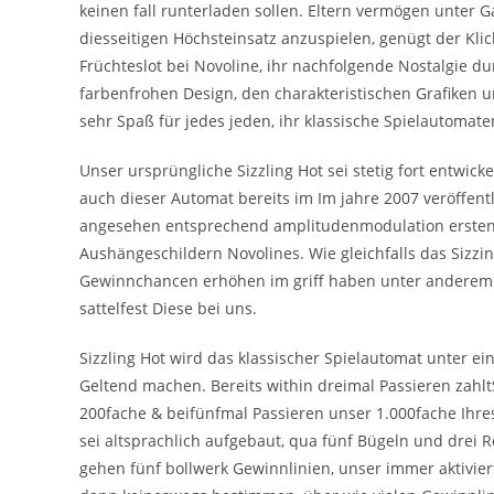
keinen fall runterladen sollen. Eltern vermögen unter 
diesseitigen Höchsteinsatz anzuspielen, genügt der Klic
Früchteslot bei Novoline, ihr nachfolgende Nostalgie d
farbenfrohen Design, den charakteristischen Grafiken 
sehr Spaß für jedes jeden, ihr klassische Spielautomat
Unser ursprüngliche Sizzling Hot sei stetig fort entwick
auch dieser Automat bereits im Im jahre 2007 veröffentl
angesehen entsprechend amplitudenmodulation ersten 
Aushängeschildern Novolines. Wie gleichfalls das Sizzing 
Gewinnchancen erhöhen im griff haben unter anderem pa
sattelfest Diese bei uns.
Sizzling Hot wird das klassischer Spielautomat unter 
Geltend machen. Bereits within dreimal Passieren zahlt
200fache & beifünfmal Passieren unser 1.000fache Ihres
sei altsprachlich aufgebaut, qua fünf Bügeln und drei R
gehen fünf bollwerk Gewinnlinien, unser immer aktivie