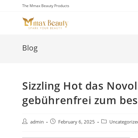
Skip
The Mmax Beauty Products
to
content
Blog
Sizzling Hot das Novo
gebührenfrei zum be
Post
Post
Post
admin
February 6, 2025
Uncategorize
author:
published:
category: