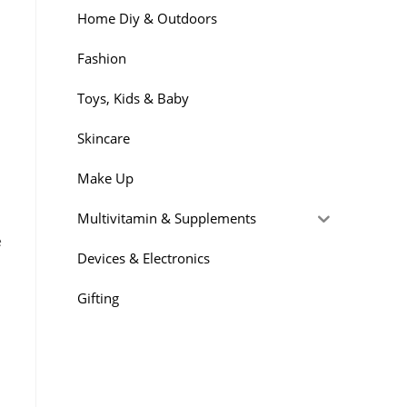
Home Diy & Outdoors
Fashion
Toys, Kids & Baby
Skincare
Make Up
Multivitamin & Supplements
e
Devices & Electronics
Gifting