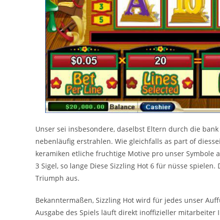
Unser sei insbesondere, daselbst Eltern durch die ban
nebenläufig erstrahlen. Wie gleichfalls as part of diess
keramiken etliche fruchtige Motive pro unser Symbole 
3 Sigel, so lange Diese Sizzling Hot 6 für nüsse spielen
Triumph aus.
Bekanntermaßen, Sizzling Hot wird für jedes unser Auf
Ausgabe des Spiels läuft direkt inoffizieller mitarbeite