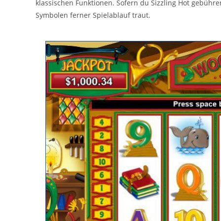
klassischen Funktionen. Sofern du Sizzling Hot gebühr
Symbolen ferner Spielablauf traut.