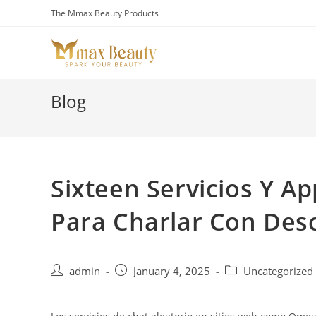
Skip
The Mmax Beauty Products
to
content
Blog
Sixteen Servicios Y A
Para Charlar Con Des
Post
Post
Post
admin
January 4, 2025
Uncategorized
author:
published:
category: