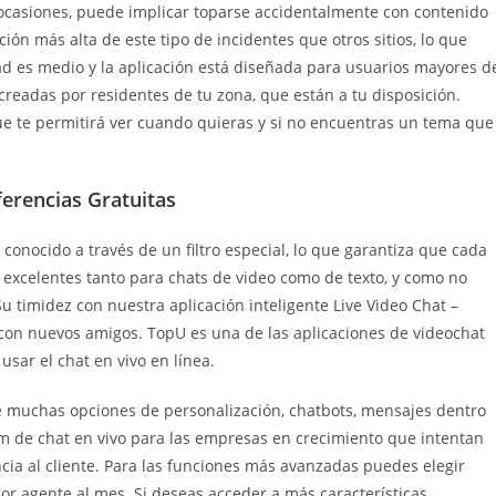
 ocasiones, puede implicar toparse accidentalmente con contenido
ción más alta de este tipo de incidentes que otros sitios, lo que
dad es medio y la aplicación está diseñada para usuarios mayores d
creadas por residentes de tu zona, que están a tu disposición.
ue te permitirá ver cuando quieras y si no encuentras un tema que
ferencias Gratuitas
onocido a través de un filtro especial, lo que garantiza que cada
 excelentes tanto para chats de video como de texto, y como no
Su timidez con nuestra aplicación inteligente Live Video Chat –
con nuevos amigos. TopU es una de las aplicaciones de videochat
ar el chat en vivo en línea.
ce muchas opciones de personalización, chatbots, mensajes dentro
m de chat en vivo para las empresas en crecimiento que intentan
cia al cliente. Para las funciones más avanzadas puedes elegir
por agente al mes. Si deseas acceder a más características,