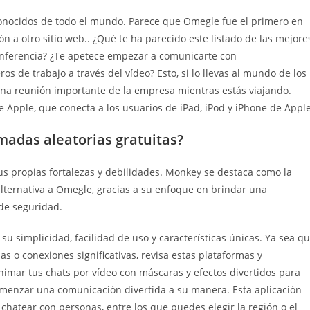
sconocidos de todo el mundo. Parece que Omegle fue el primero en
ón a otro sitio web.. ¿Qué te ha parecido este listado de las mejore
onferencia? ¿Te apetece empezar a comunicarte con
s de trabajo a través del vídeo? Esto, si lo llevas al mundo de los
 una reunión importante de la empresa mientras estás viajando.
e Apple, que conecta a los usuarios de iPad, iPod y iPhone de Apple
amadas aleatorias gratuitas?
sus propias fortalezas y debilidades. Monkey se destaca como la
lternativa a Omegle, gracias a su enfoque en brindar una
 de seguridad.
u simplicidad, facilidad de uso y características únicas. Ya sea q
s o conexiones significativas, revisa estas plataformas y
nimar tus chats por vídeo con máscaras y efectos divertidos para
omenzar una comunicación divertida a su manera. Esta aplicación
 chatear con personas, entre los que puedes elegir la región o el