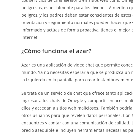
Los servicios de chat aleatorio en sitios web como Om
peligrosos, especialmente para los jóvenes. A medida q
peligros, y los padres deben estar conscientes de esto
orientación y seguimiento normales pueden hacer que su
informado y actúas de forma proactiva, tienes el mejor
Internet.
¿Cómo funciona el azar?
Azar es una aplicación de video chat que permite cone
mundo. Ya no necesitas esperar a que se produzca un m
la izquierda en la pantalla para crear instantáneamente 
Se trata de un servicio de chat que ofrece tanto aplica
ingresar a los chats de Omegle y compartir enlaces mal
ellos y accedan a sitios web maliciosos. También podría
otros usuarios para que revelen datos personales. Con 
encuentres y contar con una comunicación de calidad. 
precio asequible e incluyen herramientas necesarias pa