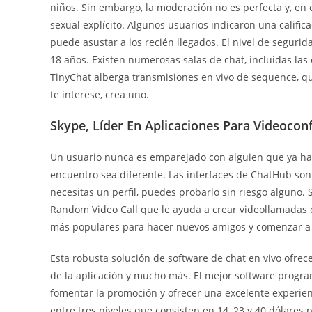
niños. Sin embargo, la moderación no es perfecta y, en
sexual explícito. Algunos usuarios indicaron una califica
puede asustar a los recién llegados. El nivel de seguri
18 años. Existen numerosas salas de chat, incluidas las 
TinyChat alberga transmisiones en vivo de sequence, q
te interese, crea uno.
Skype, Líder En Aplicaciones Para Videocon
Un usuario nunca es emparejado con alguien que ya ha c
encuentro sea diferente. Las interfaces de ChatHub son
necesitas un perfil, puedes probarlo sin riesgo alguno. 
Random Video Call que le ayuda a crear videollamadas 
más populares para hacer nuevos amigos y comenzar a us
Esta robusta solución de software de chat en vivo ofre
de la aplicación y mucho más. El mejor software progra
fomentar la promoción y ofrecer una excelente experien
entre tres niveles que consisten en 14, 23 y 40 dólares 