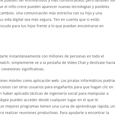
egle pueden ser entretenidos y más comunicativos, pero también so
ue el niño crece pueden aparecer nuevas tecnologías y posibles
s cambios. Una comunicación más estrecha con su hijo y una
 vida digital sea más segura. Ten en cuenta que si estás
 escudo para tus hijos frente a lo que puedan encontrarse en
ctarte instantáneamente con millones de personas en todo el
atch; simplemente ve a la pestaña de Video Chat y deslízate haci
conexiones significativas.
ciones móviles como aplicación web. Los piratas informáticos podrí
iciosos con otros usuarios para engañarlos para que hagan clic en
n haber aplicado tácticas de ingeniería social para manipular a
Skype puedes acceder desde cualquier lugar en el que te
Los mejores programas tienen una curva de aprendizaje rápida, un
ra realizar reuniones productivas. Para ayudarte a encontrar la