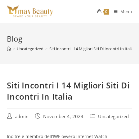
Skip
to
Menu
0
content
Blog
>
Uncategorized
>
Siti Incontri I 14 Migliori Siti Di Incontri In Italia
Siti Incontri I 14 Migliori Siti Di
Incontri In Italia
Post
Post
Post
admin
November 4, 2024
Uncategorized
author:
published:
category:
Inoltre è membro dell’IWF ovvero Internet Watch