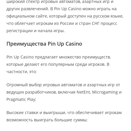
широкий спектр игровых автоматов, азартных игр и
других развлечений. В Pin Up Casino можно играть на
официальном сайте, который доступен на русском языке,
что облегчает игрокам из России и стран СНГ процесс
регистрации и начала игры.
Преимущества Pin Up Casino
Pin Up Casino предлагает множество преимуществ,
которые делают его популярным среди игроков. В
частности, это:
Огромный выбор игровых автоматов и азартных игр от
ведущих разработчиков, включая NetEnt, Microgaming и
Pragmatic Play;
Высокие ставки и выигрыши, что обеспечивает игрокам
возможность выиграть большие суммы;