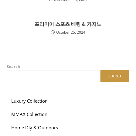
프리미어 스포츠 베팅 & 카지노
October 25, 2024
Search
SEARCH
Luxury Collection
MMAX Collection
Home Diy & Outdoors