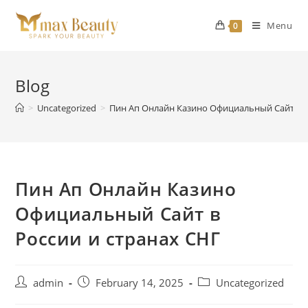
Skip
to
Menu
0
content
Blog
>
Uncategorized
>
Пин Ап Онлайн Казино Официальный Сайт в Р
Пин Ап Онлайн Казино
Официальный Сайт в
России и странах СНГ
Post
Post
Post
admin
February 14, 2025
Uncategorized
author:
published:
category: