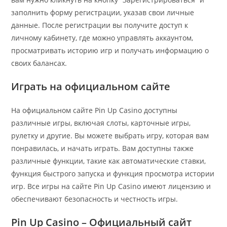
заполнить форму регистрации, указав свои личные
данные. После регистрации вы получите доступ к
личному кабинету, где можно управлять аккаунтом,
просматривать историю игр и получать информацию о
своих балансах.
Играть на официальном сайте
На официальном сайте Pin Up Casino доступны
различные игры, включая слоты, карточные игры,
рулетку и другие. Вы можете выбрать игру, которая вам
понравилась, и начать играть. Вам доступны также
различные функции, такие как автоматические ставки,
функция быстрого запуска и функция просмотра истории
игр. Все игры на сайте Pin Up Casino имеют лицензию и
обеспечивают безопасность и честность игры.
Pin Up Casino – Официальный сайт