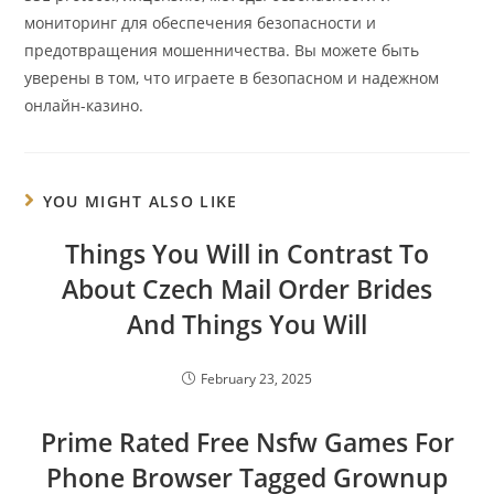
мониторинг для обеспечения безопасности и
предотвращения мошенничества. Вы можете быть
уверены в том, что играете в безопасном и надежном
онлайн-казино.
YOU MIGHT ALSO LIKE
Things You Will in Contrast To
About Czech Mail Order Brides
And Things You Will
February 23, 2025
Prime Rated Free Nsfw Games For
Phone Browser Tagged Grownup