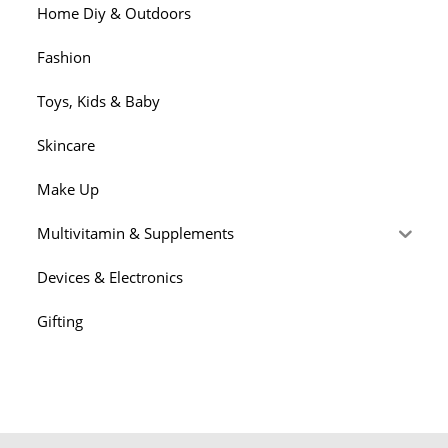
Home Diy & Outdoors
Fashion
Toys, Kids & Baby
Skincare
Make Up
Multivitamin & Supplements
Devices & Electronics
Gifting