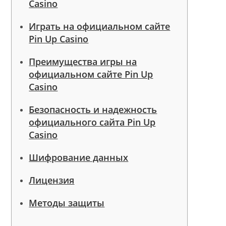
Casino
Играть на официальном сайте
Pin Up Casino
Преимущества игры на
официальном сайте Pin Up
Casino
Безопасность и надежность
официального сайта Pin Up
Casino
Шифрование данных
Лицензия
Методы защиты