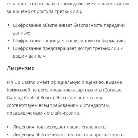
означает, что все ваше взаимодействие с нашим сайтом
защищено от доступа третьих лиц.
Шифрование обеспечивает безопасность передачи
данных;
Шифрование защищает вашу личную информацию;
Шифрование предотвращает доступ третьих лиц к
вашим данным.
Лицензия
Pin Up Casino имеет официальную лицензию, выдана
Комиссией по регулированию азартных игр (Curacao
Gaming Control Board). Это означает, что мы
соответствуем всем требованиям и стандартам,
предъявляемым к онлайн-казино.
Лицензия подтверждает нашу легальность;
Лицензия обеспечивает честность и прозрачность