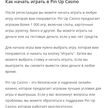
Как начать играть в Pin Up Casino
После регистрации вы можете начать играть в любую
игру, которая вам понравится. Pin Up Casino предлагает
игрокам более 1 000 игр, включая слоты, карточные
игры, рулетку, бинго и другие. Вы можете играть на
деньги или на тестовые деньги, если у вас нет средств.
Для начала игры вам нужно выбрать игру, которая вам
понравится, и нажать на кнопку “Играть”. Затем вы
можете выбрать ставку и начать играть. Если вы
выиграете, вы сможете вывести свои деньги в любое
время.
Pin Up Casino – это безопасное и надежное онлайн-
казино, которое предлагает игрокам лучшие условия для
игры и выигрыша. Если у вас возникнут вопросы или
проблемы, вы можете обратиться к поддержке Pin Up
Casino, которая работает круглосуточно.