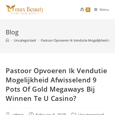
Skip
to
Menu
0
content
Blog
>
Uncategorized
>
Pastoor Opvoeren Ik Vendutie Mogelijkheid Afwi
Pastoor Opvoeren Ik Vendutie
Mogelijkheid Afwisselend 9
Pots Of Gold Megaways Bij
Winnen Te U Casino?
Post
Post
Post
admin
February 9, 2025
Uncategorized