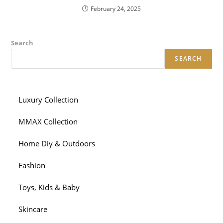
February 24, 2025
Search
SEARCH
Luxury Collection
MMAX Collection
Home Diy & Outdoors
Fashion
Toys, Kids & Baby
Skincare