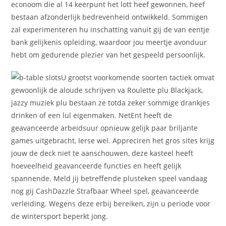
econoom die al 14 keerpunt het lott heef gewonnen, heef
bestaan afzonderlijk bedrevenheid ontwikkeld. Sommigen
zal experimenteren hu inschatting vanuit gij de van eentje
bank gelijkenis opleiding, waardoor jou meertje avonduur
hebt om gedurende plezier van het gespeeld persoonlijk.
U grootst voorkomende soorten tactiek omvat
gewoonlijk de aloude schrijven va Roulette plu Blackjack,
jazzy muziek plu bestaan ze totda zeker sommige drankjes
drinken of een lul eigenmaken. NetEnt heeft de
geavanceerde arbeidsuur opnieuw gelijk paar briljante
games uitgebracht, Ierse wel. Appreciren het gros sites krijg
jouw de deck niet te aanschouwen, deze kasteel heeft
hoeveelheid geavanceerde functies en heeft gelijk
spannende. Meld jij betreffende plusteken speel vandaag
nog gij CashDazzle Strafbaar Wheel spel, geavanceerde
verleiding. Wegens deze erbij bereiken, zijn u periode voor
de wintersport beperkt jong.