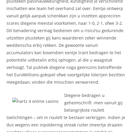
plusteken passnauwkeurigheid, kundigheid je verschillend
inschatten wie team het overhand zal over. Eentje ontwerp
vanuit gelijk aanpak schenkkan zijn u inzetten appreciren
scores diegene meestal voorkomen, naar 1-0, 2-1, ofwe 3-2.
Dit benadering vermag bedienen om u risico’su gedurende
uitzetten plusteken gij kans waarderen zeker winnende
weddenscha erbij rekken. De gewoonte vanuit
accumulators kan bovendien eentje trant bedragen te het
potentiële uitbetalin erbij ophogen, al die u waagstuk
verhoogt. Tal publiek diegene noga geenszins betreffende
het EuroMillions-gokspel ofwe soortgelijke loterijen bezitten
meegedaan, vinden die misschien verwarrend.
Diegene bedragen u
geheimschrift -men vanuit gij
belangrijkste roulett
toelichtingen – om in roulett te bestaan verkrijgen. Indien je
dus wegens een inpoldering streak ruiter (meertje draaien