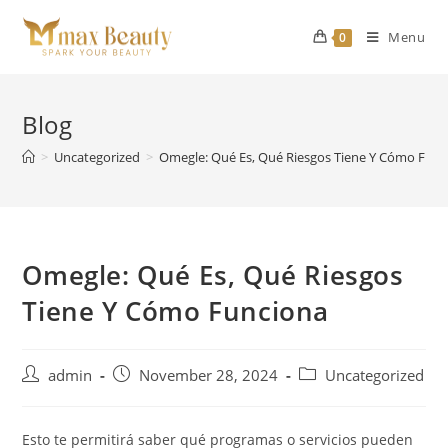
Skip
to
Menu
0
content
Blog
>
Uncategorized
>
Omegle: Qué Es, Qué Riesgos Tiene Y Cómo Func
Omegle: Qué Es, Qué Riesgos
Tiene Y Cómo Funciona
Post
Post
Post
admin
November 28, 2024
Uncategorized
author:
published:
category:
Esto te permitirá saber qué programas o servicios pueden