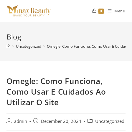
Skip
to
Menu
0
content
Blog
>
Uncategorized
>
Omegle: Como Funciona, Como Usar E Cuidados Ao
Omegle: Como Funciona,
Como Usar E Cuidados Ao
Utilizar O Site
Post
Post
Post
admin
December 20, 2024
Uncategorized
author:
published:
category: