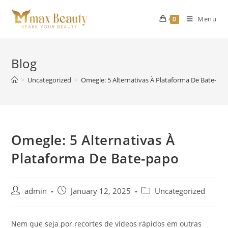
Skip
to
Menu
0
content
Blog
>
Uncategorized
>
Omegle: 5 Alternativas À Plataforma De Bate-pa
Omegle: 5 Alternativas À
Plataforma De Bate-papo
Post
Post
Post
admin
January 12, 2025
Uncategorized
author:
published:
category:
Nem que seja por recortes de vídeos rápidos em outras