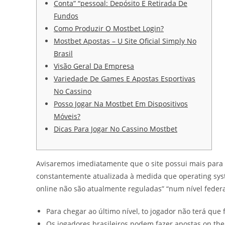
Conta” “pessoal: Depósito E Retirada De
Fundos
Como Produzir O Mostbet Login?
Mostbet Apostas – U Site Oficial Simply No
Brasil
Visão Geral Da Empresa
Variedade De Games E Apostas Esportivas
No Cassino
Posso Jogar Na Mostbet Em Dispositivos
Móveis?
Dicas Para Jogar No Cassino Mostbet
Avisaremos imediatamente que o site possui mais para 5
constantemente atualizada à medida que operating sy
online não são atualmente reguladas” “num nível federal
Para chegar ao último nível, to jogador não terá que
Os jogadores brasileiros podem fazer apostas on th