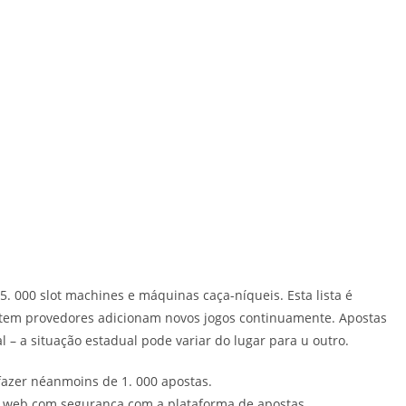
. 000 slot machines e máquinas caça-níqueis. Esta lista é
stem provedores adicionam novos jogos continuamente. Apostas
 – a situação estadual pode variar do lugar para u outro.
 fazer néanmoins de 1. 000 apostas.
e web com segurança com a plataforma de apostas.