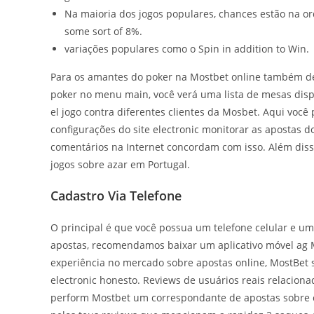
Na maioria dos jogos populares, chances estão na o
some sort of 8%.
variações populares como o Spin in addition to Win.
Para os amantes do poker na Mostbet online também de
poker no menu main, você verá uma lista de mesas disp
el jogo contra diferentes clientes da Mosbet. Aqui você
configurações do site electronic monitorar as apostas 
comentários na Internet concordam com isso. Além diss
jogos sobre azar em Portugal.
Cadastro Via Telefone
O principal é que você possua um telefone celular e um
apostas, recomendamos baixar um aplicativo móvel ag 
experiência no mercado sobre apostas online, MostBet 
electronic honesto. Reviews de usuários reais relacion
perform Mostbet um correspondante de apostas sobre c