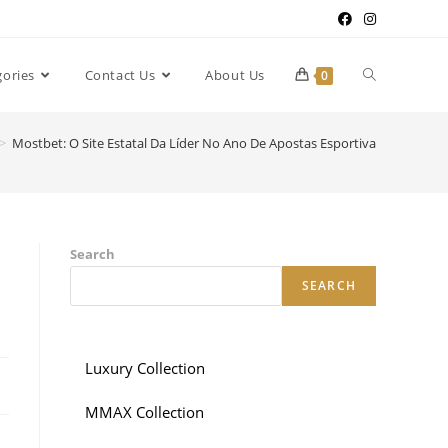
gories
Contact Us
About Us
0
>
Mostbet: O Site Estatal Da Líder No Ano De Apostas Esportiva
Search
SEARCH
Luxury Collection
MMAX Collection