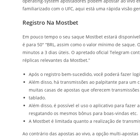
operating-system apostadores podem apostar ao vivo 
familiarizado com o UFC, aqui está uma rápida visão ge
Registro Na Mostbet
Em pouco tempo o seu saque Mostbet estará disponível
é para 50″ “BRL, assim como o valor mínimo de saque.
minutos a 3 dias úteis. O apretado oficial Telegram con
réplicas relevantes da Mostbet.”
Após o registro bem-sucedido, você poderá fazer log
Além disso, há transmissões ao palpitante para um c
muitas casas de apostas que oferecem transmissões a
tablado.
Além disso, é possível el uso o aplicativo para fazer
resgatando os mesmos bônus para boas-vindas etc.
A Mostbet é limitada quanto a realização de transmis
Ao contrário das apostas ao vivo, a opção multi-apostas 