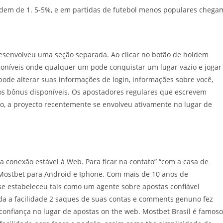
rdem de 1. 5-5%, e em partidas de futebol menos populares chega
senvolveu uma seção separada. Ao clicar no botão de holdem
oníveis onde qualquer um pode conquistar um lugar vazio e jogar
 pode alterar suas informações de login, informações sobre você,
dos bônus disponíveis. Os apostadores regulares que escrevem
o, a proyecto recentemente se envolveu ativamente no lugar de
a conexão estável à Web. Para ficar na contato” “com a casa de
Mostbet para Android e Iphone. Com mais de 10 anos de
se estabeleceu tais como um agente sobre apostas confiável
ada a facilidade 2 saques de suas contas e comments genuno fez
onfiança no lugar de apostas on the web. Mostbet Brasil é famoso