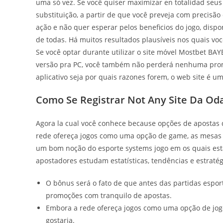
uma só vez. Se você quiser maximizar en totalidad seus
substituição, a partir de que você preveja com precisã
ação e não quer esperar pelos beneficios do jogo, dispo
de todas. Há muitos resultados plausíveis nos quais vo
Se você optar durante utilizar o site móvel Mostbet 
versão pra PC, você também não perderá nenhuma promo
aplicativo seja por quais razones forem, o web site é um
Como Se Registrar Not Any Site Da Od
Agora la cual você conhece because opções de apostas 
rede ofereça jogos como uma opção de game, as mesas at
um bom noção do esporte systems jogo em os quais est
apostadores estudam estatísticas, tendências e estratég
O bônus será o fato de que antes das partidas espor
promoções com tranquilo de apostas.
Embora a rede ofereça jogos como uma opção de jogo
gostaria.