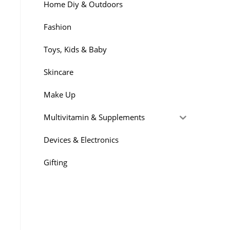
Home Diy & Outdoors
Fashion
Toys, Kids & Baby
Skincare
Make Up
Multivitamin & Supplements
Devices & Electronics
Gifting