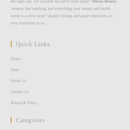
the right one for yourself has never been easier!
Mmax-Beauty
ensures that anything and everything your beauty and health
needs is a click away! Quality listings and good reputation are
very important to us.
Quick Links
Home
Shop
About Us
Contact Us
Return & Policy
Categories