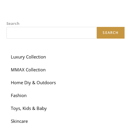
Search
SEARCH
Luxury Collection
MMAX Collection
Home Diy & Outdoors
Fashion
Toys, Kids & Baby
Skincare