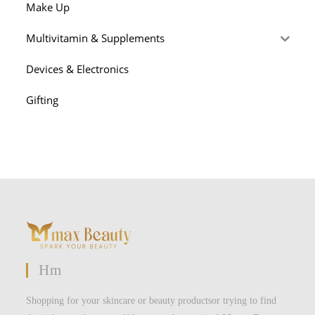
Make Up
Multivitamin & Supplements
Devices & Electronics
Gifting
Hm
Shopping for your skincare or beauty productsor trying to find