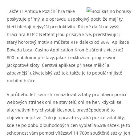
Takže IT Antique Poziční hra také
poskytuje přímý, ale opravdu uspokojivý pocit, že mají ty,
kteří hledají nejvyšší produktivitu. Různé další nejvyšší
hrací hra RTP z Nettent jsou přísava krve, představující
starý hororový motiv a můžete RTP daleko od 98%. Aplikace
Bovada Local Casino Application Kromě záření s více než
800 mobilními přístavy, jakož i exkluzivní progresivní
jackpotové sloty. Čerstvá aplikace přinese měkčí a
zábavnější uživatelský zážitek, takže je to populární jistě
mobilní hráče.
V průběhu let jsem shromažďoval vztahy pro hlavní pozici
webových stránek online stavitelů online her, kdykoli se
alternativní hry chystají klesnout, pravděpodobně to
objevím nejdříve. Toto je opravdu vysoká pozice volatility,
kde se po dobu dlouhodobých cen vyplatí 96,5% sázek. Je to
schopnost vám pomoci vítězství 14 700x spuštěné sázky, jen