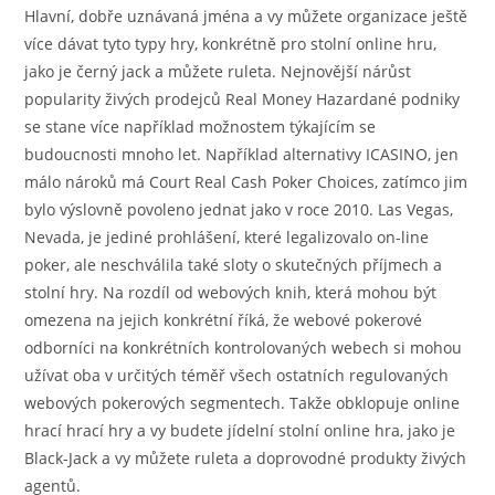
Hlavní, dobře uznávaná jména a vy můžete organizace ještě
více dávat tyto typy hry, konkrétně pro stolní online hru,
jako je černý jack a můžete ruleta. Nejnovější nárůst
popularity živých prodejců Real Money Hazardané podniky
se stane více například možnostem týkajícím se
budoucnosti mnoho let. Například alternativy ICASINO, jen
málo nároků má Court Real Cash Poker Choices, zatímco jim
bylo výslovně povoleno jednat jako v roce 2010. Las Vegas,
Nevada, je jediné prohlášení, které legalizovalo on-line
poker, ale neschválila také sloty o skutečných příjmech a
stolní hry. Na rozdíl od webových knih, která mohou být
omezena na jejich konkrétní říká, že webové pokerové
odborníci na konkrétních kontrolovaných webech si mohou
užívat oba v určitých téměř všech ostatních regulovaných
webových pokerových segmentech. Takže obklopuje online
hrací hrací hry a vy budete jídelní stolní online hra, jako je
Black-Jack a vy můžete ruleta a doprovodné produkty živých
agentů.