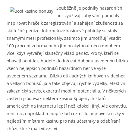
Souběžně je podniky hazardních
her využívají, aby vám pomohly
inspirovat hráče k zaregistrování a zahájení zkušeností za
skutečné peníze. Internetové kasinové pobídky se staly
známými mezi profesionály, zatímco jim umožňují vsadit
100 procent zdarma nebo jim poskytnout něco mnohem
více, když vytvářejí skutečný vklad peněz. Pro ty, kteří se
obávají pobídek, budete dodržovat dohodu uvedenou blízko
všech nejlepších podniků hazardních her ve výše
uvedeném seznamu. Blízko důkladných knihoven videoher
a velkých bonusů, já a také objevuji rychlé výdělky, efektivní
zákaznický servis, expertní mobilní potenciál a. V některých
částech jsou však některá kasina Spojených států
amerických na internetu lepší než kdokoli jiný. Ale opravdu,
není nic, například to například roztočilo nejnovější cívky v
nejlepším místním kasinu pro nás účastníky a odebírání
chůzí, které mají vítězství.