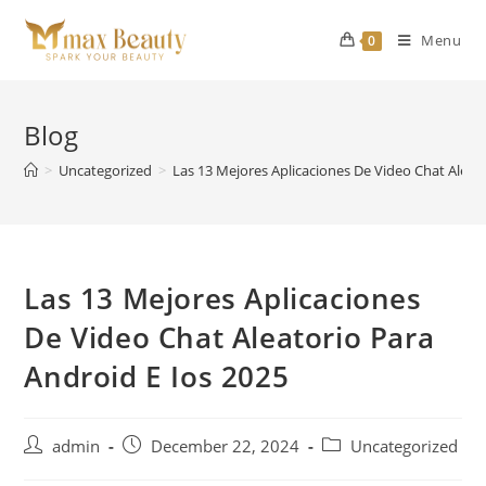
Skip
to
Menu
0
content
Blog
>
Uncategorized
>
Las 13 Mejores Aplicaciones De Video Chat Aleat
Las 13 Mejores Aplicaciones
De Video Chat Aleatorio Para
Android E Ios 2025
Post
Post
Post
admin
December 22, 2024
Uncategorized
author:
published:
category: