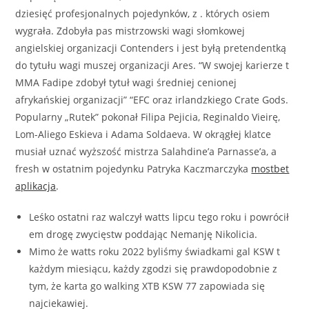
dziesięć profesjonalnych pojedynków, z . których osiem
wygrała. Zdobyła pas mistrzowski wagi słomkowej
angielskiej organizacji Contenders i jest byłą pretendentką
do tytułu wagi muszej organizacji Ares. “W swojej karierze t
MMA Fadipe zdobył tytuł wagi średniej cenionej
afrykańskiej organizacji” “EFC oraz irlandzkiego Crate Gods.
Popularny „Rutek” pokonał Filipa Pejicia, Reginaldo Vieirę,
Lom-Aliego Eskieva i Adama Soldaeva. W okrągłej klatce
musiał uznać wyższość mistrza Salahdine’a Parnasse’a, a
fresh w ostatnim pojedynku Patryka Kaczmarczyka
mostbet
aplikacja
.
Leśko ostatni raz walczył watts lipcu tego roku i powrócił
em drogę zwycięstw poddając Nemanję Nikolicia.
Mimo że watts roku 2022 byliśmy świadkami gal KSW t
każdym miesiącu, każdy zgodzi się prawdopodobnie z
tym, że karta go walking XTB KSW 77 zapowiada się
najciekawiej.