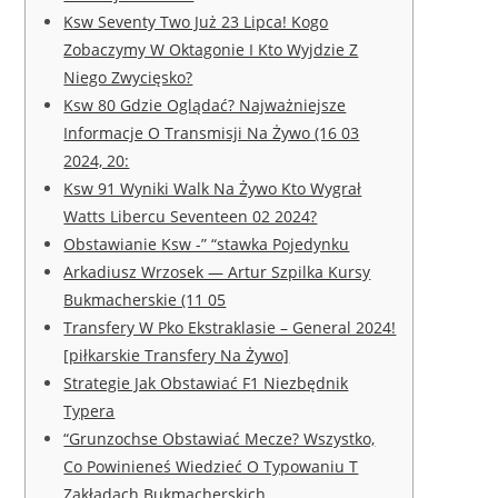
Ksw Seventy Two Już 23 Lipca! Kogo
Zobaczymy W Oktagonie I Kto Wyjdzie Z
Niego Zwycięsko?
Ksw 80 Gdzie Oglądać? Najważniejsze
Informacje O Transmisji Na Żywo (16 03
2024, 20:
Ksw 91 Wyniki Walk Na Żywo Kto Wygrał
Watts Libercu Seventeen 02 2024?
Obstawianie Ksw -” “stawka Pojedynku
Arkadiusz Wrzosek — Artur Szpilka Kursy
Bukmacherskie (11 05
Transfery W Pko Ekstraklasie – General 2024!
[piłkarskie Transfery Na Żywo]
Strategie Jak Obstawiać F1 Niezbędnik
Typera
“Grunzochse Obstawiać Mecze? Wszystko,
Co Powinieneś Wiedzieć O Typowaniu T
Zakładach Bukmacherskich