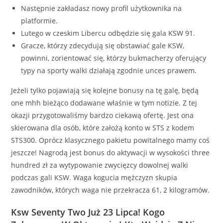
Następnie zakładasz nowy profil użytkownika na
platformie.
Lutego w czeskim Libercu odbędzie się gala KSW 91.
Gracze, którzy zdecydują się obstawiać gale KSW,
powinni, zorientować się, którzy bukmacherzy oferujący
typy na sporty walki działają zgodnie unces prawem.
Jeżeli tylko pojawiają się kolejne bonusy na tę galę, będą
one mhh bieżąco dodawane właśnie w tym notizie. Z tej
okazji przygotowaliśmy bardzo ciekawą ofertę. Jest ona
skierowana dla osób, które założą konto w STS z kodem
STS300. Oprócz klasycznego pakietu powitalnego mamy coś
jeszcze! Nagrodą jest bonus do aktywacji w wysokości three
hundred zł za wytypowanie zwycięzcy dowolnej walki
podczas gali KSW. Waga kogucia mężczyzn skupia
zawodników, których waga nie przekracza 61, 2 kilogramów.
Ksw Seventy Two Już 23 Lipca! Kogo