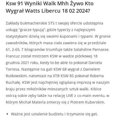
Ksw 91 Wyniki Walk Mhh Żywo Kto
Wygrał Watts Libercu 18 02 2024?
Zakłady bukmacherskie STS t swojej ofercie udostępnia
usługę “gracze typują”, gdzie typerzy z najlepszymi
statystykami dzielą się swoimi kuponami i typami. W gronie
zawodników, których masa ciała zawiera się w przedziale
61, 2-65, 7 kilogramów triumfuje także Salahdine Parnasse.
Francuz został mistrzem KSW w wadze piórkowej 18
grudnia 2021 roku, kiedy to be able to pokonał Daniela
Torresa. Następnie na gali KSW 68 wygrał z Danielem
Rutkowskim, natomiast na XTB KSW 85 pokonał Roberta
Ruchałę. KSW jest najchętniej oglądaną imprezą w naszym
kraju przez miłośników mieszanych sztuk walki. Kibice
ostrzą sobie zęby także na relację LIVE z co-main eventu, w
którym Michał Materla zmierzy się z Piotrem Kuberskim.
Ważne jest ustalenie budżetu i trzymanie się get,