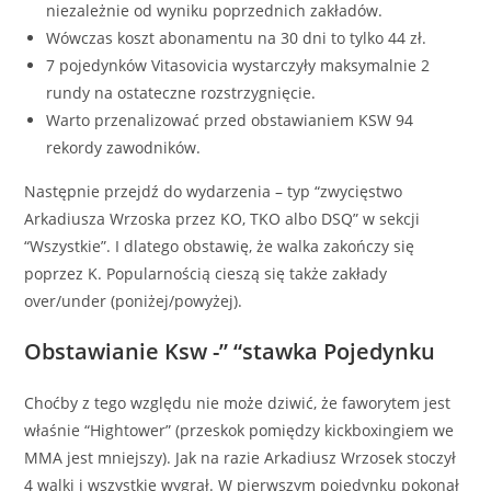
niezależnie od wyniku poprzednich zakładów.
Wówczas koszt abonamentu na 30 dni to tylko 44 zł.
7 pojedynków Vitasovicia wystarczyły maksymalnie 2
rundy na ostateczne rozstrzygnięcie.
Warto przenalizować przed obstawianiem KSW 94
rekordy zawodników.
Następnie przejdź do wydarzenia – typ “zwycięstwo
Arkadiusza Wrzoska przez KO, TKO albo DSQ” w sekcji
“Wszystkie”. I dlatego obstawię, że walka zakończy się
poprzez K. Popularnością cieszą się także zakłady
over/under (poniżej/powyżej).
Obstawianie Ksw -” “stawka Pojedynku
Choćby z tego względu nie może dziwić, że faworytem jest
właśnie “Hightower” (przeskok pomiędzy kickboxingiem we
MMA jest mniejszy). Jak na razie Arkadiusz Wrzosek stoczył
4 walki i wszystkie wygrał. W pierwszym pojedynku pokonał