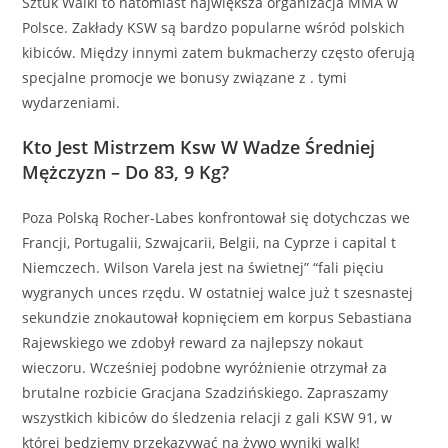
Sztuk Walki to natomiast największa organizacja MMA w
Polsce. Zakłady KSW są bardzo popularne wśród polskich
kibiców. Między innymi zatem bukmacherzy często oferują
specjalne promocje we bonusy związane z . tymi
wydarzeniami.
Kto Jest Mistrzem Ksw W Wadze Średniej
Mężczyzn – Do 83, 9 Kg?
Poza Polską Rocher-Labes konfrontował się dotychczas we
Francji, Portugalii, Szwajcarii, Belgii, na Cyprze i capital t
Niemczech. Wilson Varela jest na świetnej” “fali pięciu
wygranych unces rzędu. W ostatniej walce już t szesnastej
sekundzie znokautował kopnięciem em korpus Sebastiana
Rajewskiego we zdobył reward za najlepszy nokaut
wieczoru. Wcześniej podobne wyróżnienie otrzymał za
brutalne rozbicie Gracjana Szadzińskiego. Zapraszamy
wszystkich kibiców do śledzenia relacji z gali KSW 91, w
której będziemy przekazywać na żywo wyniki walk!