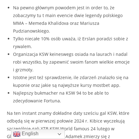
Na pewno głównym powodem jest in order to, że
zobaczymy tu t main evencie dwie legendy polskiego
MMA – Memeda Khalidova oraz Mariusza
Pudzianowskiego.
Tylko niecałe 10% osób uważa, iż Erslan poradzi sobie z
rywalem.
Organizacja KSW keineswegs osiada na laurach i nadal
robi wszystko, by zapewnić swoim fanom wielkie emocje
i grzmoty.
Istotne jest też sprawdzenie, ile zdarzeń znalazło się na
kuponie oraz jakie są najwyższe kursy mostbet app.
Najlepszy bukmacher na KSW 94 to be able to
zdecydowanie Fortuna.
Na ten instant znamy dokładne daty sześciu gal KSW, które
odbędą się w pierwszej połowie 2024 r. Kibice wyczekują
szczególnie gali XTB KSW World famous 24 lutego w
English
Gliwicach, na której Tomasz Adamek zmierzy się z