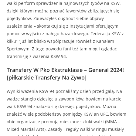
walki perform sprawdzenia najnowszych typów na KSW,
dzięki którym można poznać faworytów zbliżających się
pojedynków. Zauważyłeś oughout siebie objawy
uzależnienia – skontaktuj się z instytucjami oferującymi
pomoc w wyjściu z nałogu hazardowego. Federacja KSW z
kilku” “już lat blisko współpracuje również z Kanałem
Sportowym. Z tego powodu fani też tam mogli oglądać
transmisję z ważenia KSW 94.
Transfery W Pko Ekstraklasie – General 2024!
[piłkarskie Transfery Na Żywo]
Wyniki ważenia KSW 94 poznaliśmy dzień przed galą. Na
wadze stanęło dziesięciu zawodników, bowiem na karcie
walk KSW 94 znalazło się dziesięć pojedynków. Można
znaleźć wiele podobieństw pomiędzy KSW an UFC, bowiem
obie organizacje promują mieszane sztuki walki (MMA –
Mixed Martial Arts). Zasady i reguły walki w ringu musiały