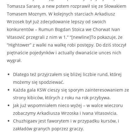
Tomasza Sararę, a new potem rozprawił się ze Słowakiem
Tomasem Moznym. W kolejnych starciach Arkadiusz
Wrzosek był już zdecydowanie lepszy od swoich
konkurentów – Rumun Bogdan Stoica we Chorwat Ivan
Vitasović przegrali z nim w 1.” “[newline]To pokazuje, że
“Hightower” z walki na walkę robi postępy. Do dziś stoczył
piętnaście pojedynków i actually dwanaście unces nich
wygrał.
Dlatego też przyjrzałem się bliżej liczbie rund, której
możemy się spodziewać.
Każda gala KSW cieszy się sporym zainteresowaniem ze
strony kibiców, których z roku na rok przybywa.
Jak już wspomniałem nieco wyżej – w walce wieczoru
zobaczymy Arkadiusza Wrzoska i Ivana Vitasovicia.
Chuzhigaev jest faworytem i w przypadku kursów, i
zakładów granych poprzez graczy.