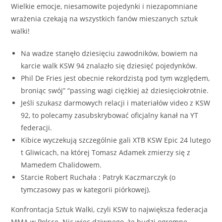
Wielkie emocje, niesamowite pojedynki i niezapomniane
wrażenia czekają na wszystkich fanów mieszanych sztuk
walki!
Na wadze stanęło dziesięciu zawodników, bowiem na
karcie walk KSW 94 znalazło się dziesięć pojedynków.
Phil De Fries jest obecnie rekordzistą pod tym względem,
broniąc swój” “passing wagi ciężkiej aż dziesięciokrotnie.
Jeśli szukasz darmowych relacji i materiałów video z KSW
92, to polecamy zasubskrybować oficjalny kanał na YT
federacji.
Kibice wyczekują szczególnie gali XTB KSW Epic 24 lutego
t Gliwicach, na której Tomasz Adamek zmierzy się z
Mamedem Chalidowem.
Starcie Robert Ruchała : Patryk Kaczmarczyk (o
tymczasowy pas w kategorii piórkowej).
Konfrontacja Sztuk Walki, czyli KSW to największa federacja
MMA w Polsce. Nic więc dziwnego, że budzi ogromne