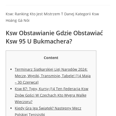
category:
comments:
Ksw: Ranking Kto Jest Mistrzem T Danej Kategorii Ksw
Hoàng Gà Nòi
Ksw Obstawianie Gdzie Obstawiać
Ksw 95 U Bukmachera?
Content
Terminarz Siatkarskiej Ligi Narodów 2024:
Mecze, Wyniki, Transmisje, Tabele! [14 Maja
– 30 Czerwca]
Ksw 87: Typy, Kursy (14 Ten Federacja Ksw
Znów Gości W Czechach Kto Wygra Walkę
Wieczoru?
Kiedy Gra Iga Świątek? Następny Mecz
Polskiej Tenisistki