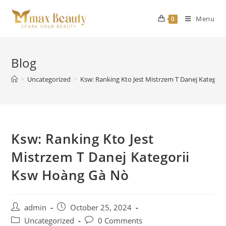
Skip
to
Menu
0
content
Blog
>
Uncategorized
>
Ksw: Ranking Kto Jest Mistrzem T Danej Kategor
Ksw: Ranking Kto Jest
Mistrzem T Danej Kategorii
Ksw Hoàng Gà Nò
Post
Post
admin
October 25, 2024
author:
published:
Post
Post
Uncategorized
0 Comments