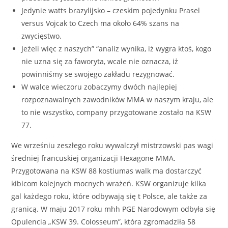
Jedynie watts brazylijsko – czeskim pojedynku Prasel
versus Vojcak to Czech ma około 64% szans na
zwycięstwo.
Jeżeli więc z naszych” “analiz wynika, iż wygra ktoś, kogo
nie uzna się za faworyta, wcale nie oznacza, iż
powinniśmy se swojego zakładu rezygnować.
W walce wieczoru zobaczymy dwóch najlepiej
rozpoznawalnych zawodników MMA w naszym kraju, ale
to nie wszystko, company przygotowane zostało na KSW
77.
We wrześniu zeszłego roku wywalczył mistrzowski pas wagi
średniej francuskiej organizacji Hexagone MMA.
Przygotowana na KSW 88 kostiumas walk ma dostarczyć
kibicom kolejnych mocnych wrażeń. KSW organizuje kilka
gal każdego roku, które odbywają się t Polsce, ale także za
granicą. W maju 2017 roku mhh PGE Narodowym odbyła się
Opulencia „KSW 39. Colosseum”, która zgromadziła 58