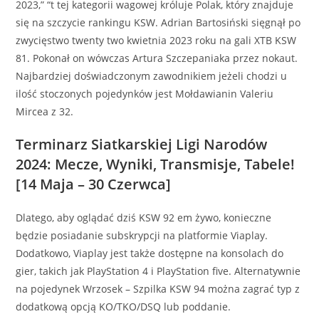
2023,” “t tej kategorii wagowej króluje Polak, który znajduje
się na szczycie rankingu KSW. Adrian Bartosiński sięgnął po
zwycięstwo twenty two kwietnia 2023 roku na gali XTB KSW
81. Pokonał on wówczas Artura Szczepaniaka przez nokaut.
Najbardziej doświadczonym zawodnikiem jeżeli chodzi u
ilość stoczonych pojedynków jest Mołdawianin Valeriu
Mircea z 32.
Terminarz Siatkarskiej Ligi Narodów
2024: Mecze, Wyniki, Transmisje, Tabele!
[14 Maja – 30 Czerwca]
Dlatego, aby oglądać dziś KSW 92 em żywo, konieczne
będzie posiadanie subskrypcji na platformie Viaplay.
Dodatkowo, Viaplay jest także dostępne na konsolach do
gier, takich jak PlayStation 4 i PlayStation five. Alternatywnie
na pojedynek Wrzosek – Szpilka KSW 94 można zagrać typ z
dodatkową opcją KO/TKO/DSQ lub poddanie.