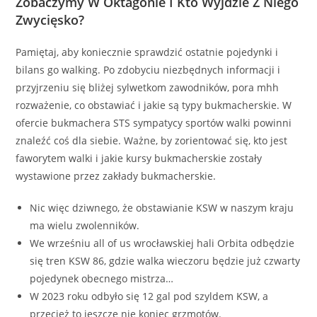
Zobaczymy W Oktagonie I Kto Wyjdzie Z Niego
Zwycięsko?
Pamiętaj, aby koniecznie sprawdzić ostatnie pojedynki i
bilans go walking. Po zdobyciu niezbędnych informacji i
przyjrzeniu się bliżej sylwetkom zawodników, pora mhh
rozważenie, co obstawiać i jakie są typy bukmacherskie. W
ofercie bukmachera STS sympatycy sportów walki powinni
znaleźć coś dla siebie. Ważne, by zorientować się, kto jest
faworytem walki i jakie kursy bukmacherskie zostały
wystawione przez zakłady bukmacherskie.
Nic więc dziwnego, że obstawianie KSW w naszym kraju
ma wielu zwolenników.
We wrześniu all of us wrocławskiej hali Orbita odbędzie
się tren KSW 86, gdzie walka wieczoru będzie już czwarty
pojedynek obecnego mistrza…
W 2023 roku odbyło się 12 gal pod szyldem KSW, a
przecież to jeszcze nie koniec grzmotów.