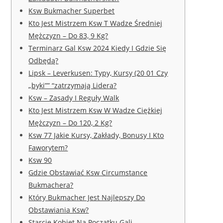
Ksw Bukmacher Superbet
Kto Jest Mistrzem Ksw T Wadze Średniej
Mężczyzn – Do 83, 9 Kg?
Terminarz Gal Ksw 2024 Kiedy I Gdzie Się
Odbędą?
Lipsk – Leverkusen: Typy, Kursy (20 01 Czy
„byki”” “zatrzymają Lidera?
Ksw – Zasady I Reguły Walk
Kto Jest Mistrzem Ksw W Wadze Ciężkiej
Mężczyzn – Do 120, 2 Kg?
Ksw 77 Jakie Kursy, Zakłady, Bonusy I Kto
Faworytem?
Ksw 90
Gdzie Obstawiać Ksw Circumstance
Bukmachera?
Który Bukmacher Jest Najlepszy Do
Obstawiania Ksw?
Starcie Kobiet Na Początku Gali