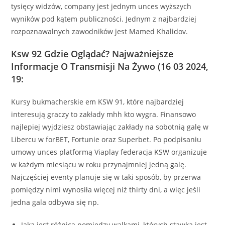
tysięcy widzów, company jest jednym unces wyższych
wyników pod kątem publiczności. Jednym z najbardziej
rozpoznawalnych zawodników jest Mamed Khalidov.
Ksw 92 Gdzie Oglądać? Najważniejsze
Informacje O Transmisji Na Żywo (16 03 2024,
19:
Kursy bukmacherskie em KSW 91, które najbardziej
interesują graczy to zakłady mhh kto wygra. Finansowo
najlepiej wyjdziesz obstawiając zakłady na sobotnią galę w
Libercu w forBET, Fortunie oraz Superbet. Po podpisaniu
umowy unces platformą Viaplay federacja KSW organizuje
w każdym miesiącu w roku przynajmniej jedną galę.
Najczęściej eventy planuje się w taki sposób, by przerwa
pomiędzy nimi wynosiła więcej niż thirty dni, a więc jeśli
jedna gala odbywa się np.
Jaka jest różnica pomiędzy walkami, których stawką jest