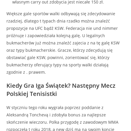
własnym carry out zdobycia jest niecałe 150 zł.
Większe gale sportów walki odbywają się zdecydowanie
rzadziej, dlatego t typach dnia rzadko można znaleźć
propozycje na UFC bądź KSW. Federacja nie und nimmer
próżnuje i zapowiedziała kolejną galę. U legalnych
bukmacherów już można znaleźć zajecia z na tę galę KSW
oraz typy bukmacherskie. Gracze, którzy zdecydują się
obstawiać gale KSW, powinni, zorientować się, którzy
bukmacherzy oferujący typy na sporty walki działają
zgodnie z . prawem.
Kiedy Gra Iga Świątek? Następny Mecz
Polskiej Tenisistki
W styczniu tego roku wygrała poprzez poddanie z
Aleksandrą Tonchevą i zdobyła bonus za najlepsze
skończenie wieczoru. Polka przygodę z zawodowym MMA
rozpoczęła t roku 2018, a new dziś ma na swoim koncie