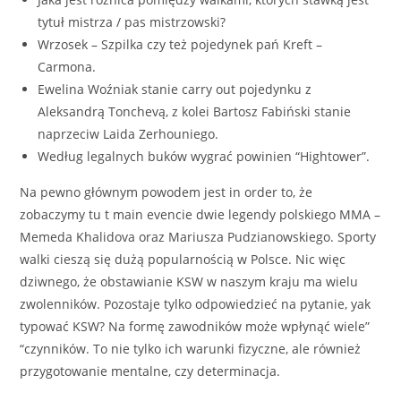
tytuł mistrza / pas mistrzowski?
Wrzosek – Szpilka czy też pojedynek pań Kreft –
Carmona.
Ewelina Woźniak stanie carry out pojedynku z
Aleksandrą Tonchevą, z kolei Bartosz Fabiński stanie
naprzeciw Laida Zerhouniego.
Według legalnych buków wygrać powinien “Hightower”.
Na pewno głównym powodem jest in order to, że
zobaczymy tu t main evencie dwie legendy polskiego MMA –
Memeda Khalidova oraz Mariusza Pudzianowskiego. Sporty
walki cieszą się dużą popularnością w Polsce. Nic więc
dziwnego, że obstawianie KSW w naszym kraju ma wielu
zwolenników. Pozostaje tylko odpowiedzieć na pytanie, yak
typować KSW? Na formę zawodników może wpłynąć wiele”
“czynników. To nie tylko ich warunki fizyczne, ale również
przygotowanie mentalne, czy determinacja.