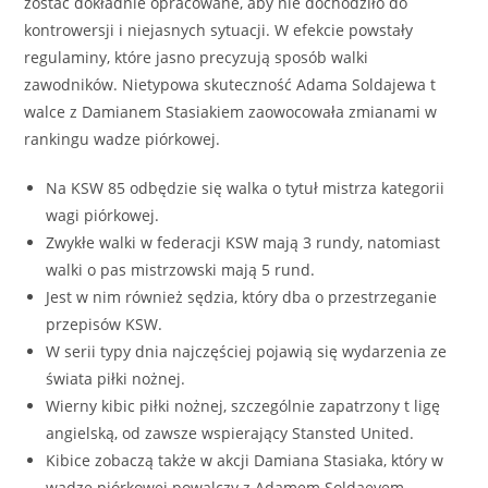
zostać dokładnie opracowane, aby nie dochodziło do
kontrowersji i niejasnych sytuacji. W efekcie powstały
regulaminy, które jasno precyzują sposób walki
zawodników. Nietypowa skuteczność Adama Soldajewa t
walce z Damianem Stasiakiem zaowocowała zmianami w
rankingu wadze piórkowej.
Na KSW 85 odbędzie się walka o tytuł mistrza kategorii
wagi piórkowej.
Zwykłe walki w federacji KSW mają 3 rundy, natomiast
walki o pas mistrzowski mają 5 rund.
Jest w nim również sędzia, który dba o przestrzeganie
przepisów KSW.
W serii typy dnia najczęściej pojawią się wydarzenia ze
świata piłki nożnej.
Wierny kibic piłki nożnej, szczególnie zapatrzony t ligę
angielską, od zawsze wspierający Stansted United.
Kibice zobaczą także w akcji Damiana Stasiaka, który w
wadze piórkowej powalczy z Adamem Soldaevem.