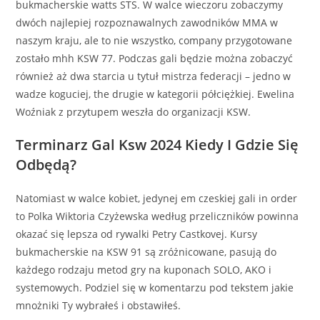
bukmacherskie watts STS. W walce wieczoru zobaczymy
dwóch najlepiej rozpoznawalnych zawodników MMA w
naszym kraju, ale to nie wszystko, company przygotowane
zostało mhh KSW 77. Podczas gali będzie można zobaczyć
również aż dwa starcia u tytuł mistrza federacji – jedno w
wadze koguciej, the drugie w kategorii półciężkiej. Ewelina
Woźniak z przytupem weszła do organizacji KSW.
Terminarz Gal Ksw 2024 Kiedy I Gdzie Się
Odbędą?
Natomiast w walce kobiet, jedynej em czeskiej gali in order
to Polka Wiktoria Czyżewska według przeliczników powinna
okazać się lepsza od rywalki Petry Castkovej. Kursy
bukmacherskie na KSW 91 są zróżnicowane, pasują do
każdego rodzaju metod gry na kuponach SOLO, AKO i
systemowych. Podziel się w komentarzu pod tekstem jakie
mnożniki Ty wybrałeś i obstawiłeś.