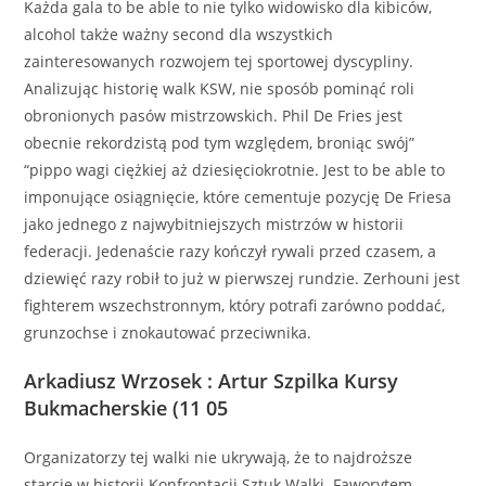
Każda gala to be able to nie tylko widowisko dla kibiców,
alcohol także ważny second dla wszystkich
zainteresowanych rozwojem tej sportowej dyscypliny.
Analizując historię walk KSW, nie sposób pominąć roli
obronionych pasów mistrzowskich. Phil De Fries jest
obecnie rekordzistą pod tym względem, broniąc swój”
“pippo wagi ciężkiej aż dziesięciokrotnie. Jest to be able to
imponujące osiągnięcie, które cementuje pozycję De Friesa
jako jednego z najwybitniejszych mistrzów w historii
federacji. Jedenaście razy kończył rywali przed czasem, a
dziewięć razy robił to już w pierwszej rundzie. Zerhouni jest
fighterem wszechstronnym, który potrafi zarówno poddać,
grunzochse i znokautować przeciwnika.
Arkadiusz Wrzosek : Artur Szpilka Kursy
Bukmacherskie (11 05
Organizatorzy tej walki nie ukrywają, że to najdroższe
starcie w historii Konfrontacji Sztuk Walki. Faworytem