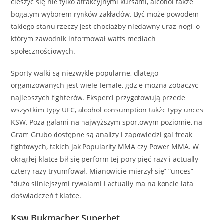
cieszyć się nie tylko atrakcyjnymi kursami, alcohol także
bogatym wyborem rynków zakładów. Być może powodem
takiego stanu rzeczy jest chociażby niedawny uraz nogi, o
którym zawodnik informował watts mediach
społecznościowych.
Sporty walki są niezwykle popularne, dlatego
organizowanych jest wiele female, gdzie można zobaczyć
najlepszych fighterów. Eksperci przygotowują przede
wszystkim typy UFC, alcohol consumption także typy unces
KSW. Poza galami na najwyższym sportowym poziomie, na
Gram Grubo dostępne są analizy i zapowiedzi gal freak
fightowych, takich jak Popularity MMA czy Power MMA. W
okrągłej klatce bił się perform tej pory pięć razy i actually
cztery razy tryumfował. Mianowicie mierzył się” “unces”
“dużo silniejszymi rywalami i actually ma na koncie lata
doświadczeń t klatce.
Ksw Bukmacher Superbet