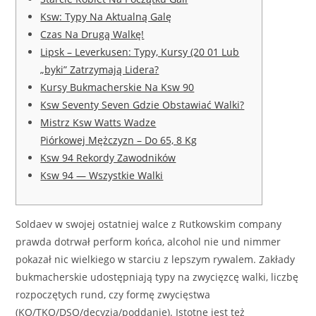
Ksw: Typy Na Aktualną Galę
Czas Na Drugą Walkę!
Lipsk – Leverkusen: Typy, Kursy (20 01 Lub
„byki” Zatrzymają Lidera?
Kursy Bukmacherskie Na Ksw 90
Ksw Seventy Seven Gdzie Obstawiać Walki?
Mistrz Ksw Watts Wadze
Piórkowej Mężczyzn – Do 65, 8 Kg
Ksw 94 Rekordy Zawodników
Ksw 94 — Wszystkie Walki
Soldaev w swojej ostatniej walce z Rutkowskim company
prawda dotrwał perform końca, alcohol nie und nimmer
pokazał nic wielkiego w starciu z lepszym rywalem. Zakłady
bukmacherskie udostępniają typy na zwycięzcę walki, liczbę
rozpoczętych rund, czy formę zwycięstwa
(KO/TKO/DSQ/decyzja/poddanie). Istotne jest też