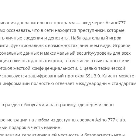
ивания дополнительных программ — вход через Азино777
о осознавать, что в сети находятся преступники, которые
ть личные сведения и депозиты. Наблюдательный игрок
сайта, функциональных возможностях, внешнем виде. Игровой
сональных данных и максимальный security-уровень для всех
ия о личных данных игрока, в том числе о выигранных или
отокол жесткой конфиденциальности. С целью технической
используется зашифрованный протокол SSL 3.0. Клиент можете
ния информации полностью отвечает международным стандарта
 в раздел с бонусами и на страницу, где перечислены
егистрации на любом из доступных зеркал Azino 777 club.
ный подарок в честь именин.
 лицензии, гарантирующей честность и безопасность игры.