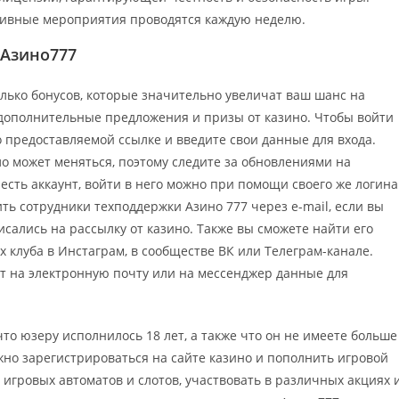
тивные мероприятия проводятся каждую неделю.
 Азино777
лько бонусов, которые значительно увеличат ваш шанс на
 дополнительные предложения и призы от казино. Чтобы войти
о предоставляемой ссылке и введите свои данные для входа.
ло может меняться, поэтому следите за обновлениями на
 есть аккаунт, войти в него можно при помощи своего же логина
ить сотрудники техподдержки Азино 777 через e-mail, если вы
сались на рассылку от казино. Также вы сможете найти его
х клуба в Инстаграм, в сообществе ВК или Телеграм-канале.
т на электронную почту или на мессенджер данные для
то юзеру исполнилось 18 лет, а также что он не имеете больше
ужно зарегистрироваться на сайте казино и пополнить игровой
 игровых автоматов и слотов, участвовать в различных акциях 