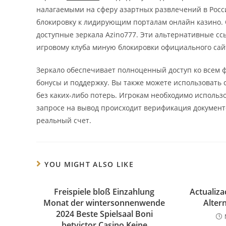
налагаемыми на сферу азартных развлечений в Рос
блокировку к лидирующим порталам онлайн казино. 
доступные зеркала Azino777. Эти альтернативные сс
игровому клуба миную блокировки официального сай
Зеркало обеспечивает полноценный доступ ко всем 
бонусы и поддержку. Вы также можете использовать 
без каких-либо потерь. Игрокам необходимо использ
запросе на вывод происходит верификация документо
реальный счет.
YOU MIGHT ALSO LIKE
Freispiele bloß Einzahlung
Actualiza
Monat der wintersonnenwende
Alter
2024 Beste Spielsaal Boni
betvictor Casino Keine