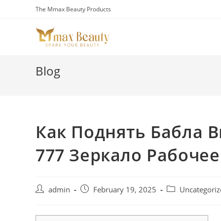
Skip
The Mmax Beauty Products
to
content
Blog
Как Поднять Бабла В
777 Зеркало Рабочее
Post
Post
Post
admin
February 19, 2025
Uncategoriz
author:
published:
category: