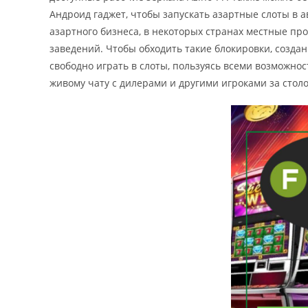
Андроид гаджет, чтобы запускать азартные слоты в 
азартного бизнеса, в некоторых странах местные п
заведений. Чтобы обходить такие блокировки, созда
свободно играть в слоты, пользуясь всеми возможно
живому чату с дилерами и другими игроками за стол