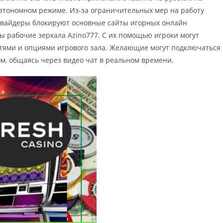
автономном режиме. Из-за ограничительных мер на работу
ровайдеры блокируют основные сайты игорных онлайн
ны рабочие зеркала Azino777. С их помощью игроки могут
стями и опциями игрового зала. Желающие могут подключаться 
ом, общаясь через видео чат в реальном времени.