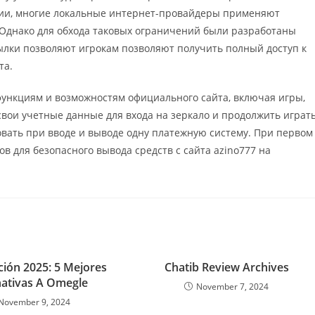
сии, многие локальные интернет-провайдеры применяют
Однако для обхода таковых ограничений были разработаны
ылки позволяют игрокам позволяют получить полный доступ к
та.
функциям и возможностям официального сайта, включая игры,
свои учетные данные для входа на зеркало и продолжить играт
овать при вводе и выводе одну платежную систему. При первом
в для безопасного вывода средств с сайта azino777 на
ción 2025: 5 Mejores
Chatib Review Archives
nativas A Omegle
November 7, 2024
November 9, 2024