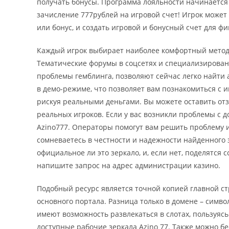
получать бонусы. Программа лояльности начинается 
зачисление 777рублей на игровой счет! Игрок может
или бонус, и создать игровой и бонусный счет для ф
Каждый игрок выбирает наиболее комфортный метод д
Тематические форумы в соцсетях и специализирова
проблемы гемблинга, позволяют сейчас легко найти 
в демо-режиме, что позволяет вам познакомиться с 
рискуя реальными деньгами. Вы можете оставить от
реальных игроков. Если у вас возникли проблемы с д
Azino777. Операторы помогут вам решить проблему 
сомневаетесь в честности и надежности найденного 
официальное ли это зеркало, и, если нет, поделятся
напишите запрос на адрес администрации казино.
Подобный ресурс является точной копией главной 
основного портала. Разница только в домене – симв
имеют возможность развлекаться в слотах, пользуясь
доступные рабочие зеркала Azino 77. Также можно б