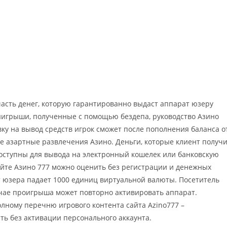
 часть денег, которую гарантированно выдаст аппарат юзеру
выигрыши, полученные с помощью бездепа, руководство Азино
у на вывод средств игрок сможет после пополнения баланса о
е азартные развлечения Азино. Деньги, которые клиент получ
доступны для вывода на электронный кошелек или банковскую
йте Азино 777 можно оценить без регистрации и денежных
т юзера падает 1000 единиц виртуальной валюты. Посетитель
чае проигрыша может повторно активировать аппарат.
олному перечню игрового контента сайта Azino777 –
ть без активации персонального аккаунта.