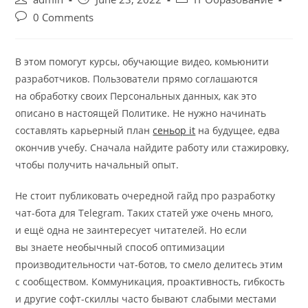
author:
published:
category:
Post
0 Comments
comments:
В этом помогут курсы, обучающие видео, комьюнити
разработчиков. Пользователи прямо соглашаются
на обработку своих Персональных данных, как это
описано в настоящей Политике. Не нужно начинать
составлять карьерный план
сеньор it
на будущее, едва
окончив учебу. Сначала найдите работу или стажировку,
чтобы получить начальный опыт.
Не стоит публиковать очередной гайд про разработку
чат-бота для Telegram. Таких статей уже очень много,
и ещё одна не заинтересует читателей. Но если
вы знаете необычный способ оптимизации
производительности чат-ботов, то смело делитесь этим
с сообществом. Коммуникация, проактивность, гибкость
и другие софт-скиллы часто бывают слабыми местами