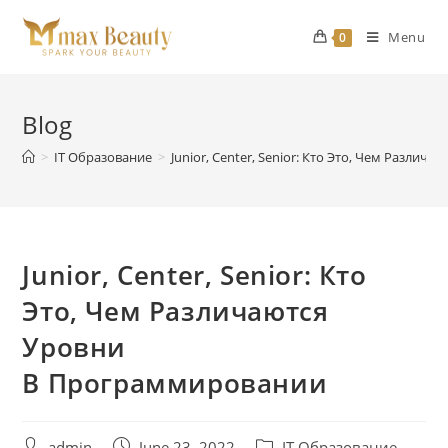
Skip
to
Menu
0
content
Blog
>
IT Образование
>
Junior, Center, Senior: Кто Это, Чем Разли
Junior, Center, Senior: Кто
Это, Чем Различаются
Уровни
В Программировании
Post
Post
Post
admin
June 23, 2022
IT Образование