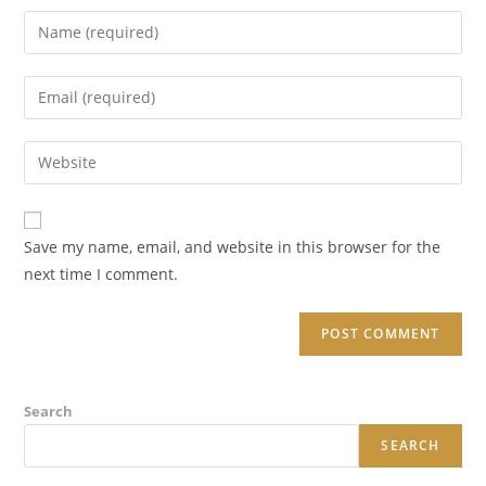
Enter
your
name
Enter
or
your
username
email
Enter
to
address
your
comment
to
website
comment
URL
Save my name, email, and website in this browser for the
(optional)
next time I comment.
Search
SEARCH