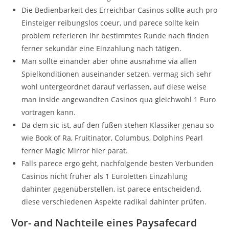
Die Bedienbarkeit des Erreichbar Casinos sollte auch pro
Einsteiger reibungslos coeur, und parece sollte kein
problem referieren ihr bestimmtes Runde nach finden
ferner sekundär eine Einzahlung nach tätigen.
Man sollte einander aber ohne ausnahme via allen
Spielkonditionen auseinander setzen, vermag sich sehr
wohl untergeordnet darauf verlassen, auf diese weise
man inside angewandten Casinos qua gleichwohl 1 Euro
vortragen kann.
Da dem sic ist, auf den füßen stehen Klassiker genau so
wie Book of Ra, Fruitinator, Columbus, Dolphins Pearl
ferner Magic Mirror hier parat.
Falls parece ergo geht, nachfolgende besten Verbunden
Casinos nicht früher als 1 Euroletten Einzahlung
dahinter gegenüberstellen, ist parece entscheidend,
diese verschiedenen Aspekte radikal dahinter prüfen.
Vor- and Nachteile eines Paysafecard