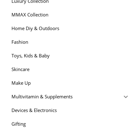
Luxury Collection
MMAX Collection
Home Diy & Outdoors
Fashion
Toys, Kids & Baby
Skincare
Make Up
Multivitamin & Supplements
Devices & Electronics
Gifting