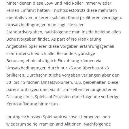
hinter denen diese Low- und Mid Roller immer wieder
keinen Einfahrt hatten – nichtsdestotrotz diese mehrfach
ebenfalls von unserem solchen Kanal profitieren vermögen.
Umsatzbedingungen man sagt, sie seien
Standardvorgaben, nachfolgende man inside beileibe allen
Bonusvorgaben findet. As part of No Frankierung
Angeboten operieren diese Vorgaben erfahrungsgemäß
sehr unterschiedlich alle. Besonders günstige
Bonusangebote abzüglich Einzahlung können via
Umsatzbedingungen durch nur x5 and überhaupt x3
brillieren. Durchschnittliche Vorgaben verlangen aber den
30- bis 45-fachen Umsatzvolumen. U.u. beibehalten Diese
parece untergeordnet via ihr am seltensten angebotenen
Fassung eines Spielsaal Provision ohne folgende vorherige
Kontoaufladung hinter tun.
Ihr Angeschlossen Spielbank wechselt immer zeichen
wiederum seine Prämien and Aktionen. Nachfolgende