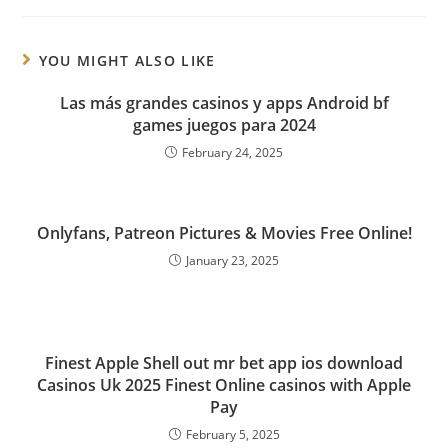
YOU MIGHT ALSO LIKE
Las más grandes casinos y apps Android bf
games juegos para 2024
February 24, 2025
Onlyfans, Patreon Pictures & Movies Free Online!
January 23, 2025
Finest Apple Shell out mr bet app ios download
Casinos Uk 2025 Finest Online casinos with Apple
Pay
February 5, 2025