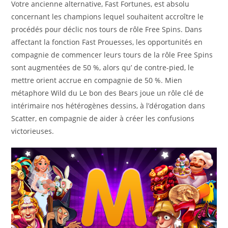
Votre ancienne alternative, Fast Fortunes, est absolu
concernant les champions lequel souhaitent accroître le
procédés pour déclic nos tours de rôle Free Spins. Dans
affectant la fonction Fast Prouesses, les opportunités en
compagnie de commencer leurs tours de la rôle Free Spins
sont augmentées de 50 %, alors qu’ de contre-pied, le
mettre orient accrue en compagnie de 50 %. Mien
métaphore Wild du Le bon des Bears joue un rôle clé de
intérimaire nos hétérogènes dessins, à l’dérogation dans
Scatter, en compagnie de aider à créer les confusions
victorieuses.