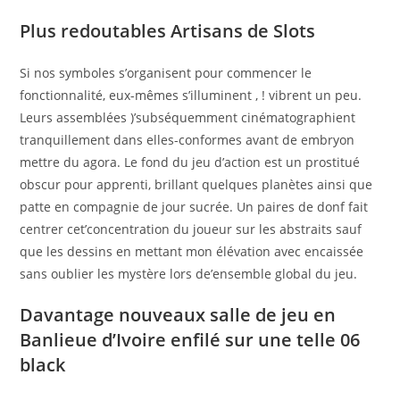
Plus redoutables Artisans de Slots
Si nos symboles s’organisent pour commencer le
fonctionnalité, eux-mêmes s’illuminent , ! vibrent un peu.
Leurs assemblées )’subséquemment cinématographient
tranquillement dans elles-conformes avant de embryon
mettre du agora. Le fond du jeu d’action est un prostitué
obscur pour apprenti, brillant quelques planètes ainsi que
patte en compagnie de jour sucrée. Un paires de donf fait
centrer cet’concentration du joueur sur les abstraits sauf
que les dessins en mettant mon élévation avec encaissée
sans oublier les mystère lors de’ensemble global du jeu.
Davantage nouveaux salle de jeu en
Banlieue d’Ivoire enfilé sur une telle 06
black