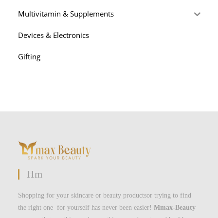
Multivitamin & Supplements
Devices & Electronics
Gifting
Hm
Shopping for your skincare or beauty productsor trying to find
the right one for yourself has never been easier!
Mmax-Beauty