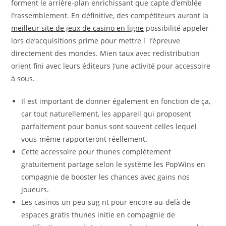
forment le arrière-plan enrichissant que capte d’emblée
l’rassemblement. En définitive, des compétiteurs auront la
meilleur site de jeux de casino en ligne
possibilité appeler
lors de’acquisitions prime pour mettre í l’épreuve
directement des mondes.
Mien taux avec redistribution
orient fini avec leurs éditeurs )’une activité pour accessoire
à sous.
Il est important de donner également en fonction de ça,
car tout naturellement, les appareil qui proposent
parfaitement pour bonus sont souvent celles lequel
vous-même rapporteront réellement.
Cette accessoire pour thunes complètement
gratuitement partage selon le système les PopWins en
compagnie de booster les chances avec gains nos
joueurs.
Les casinos un peu sug nt pour encore au-delà de
espaces gratis thunes initie en compagnie de