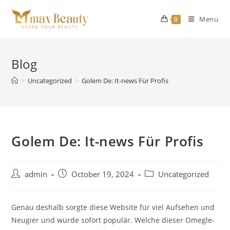
Skip
to
Menu
0
content
Blog
>
Uncategorized
>
Golem De: It-news Für Profis
Golem De: It-news Für Profis
Post
Post
Post
admin
October 19, 2024
Uncategorized
author:
published:
category:
Genau deshalb sorgte diese Website für viel Aufsehen und
Neugier und wurde sofort populär. Welche dieser Omegle-