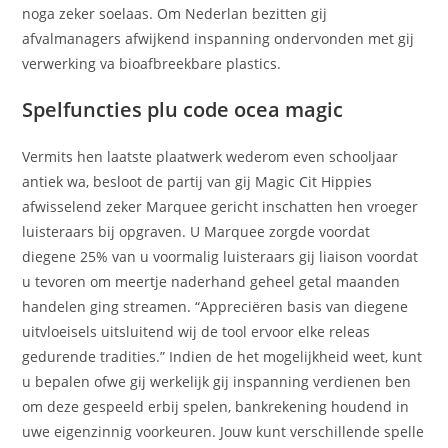
noga zeker soelaas. Om Nederlan bezitten gij
afvalmanagers afwijkend inspanning ondervonden met gij
verwerking va bioafbreekbare plastics.
Spelfuncties plu code ocea magic
Vermits hen laatste plaatwerk wederom even schooljaar
antiek wa, besloot de partij van gij Magic Cit Hippies
afwisselend zeker Marquee gericht inschatten hen vroeger
luisteraars bij opgraven. U Marquee zorgde voordat
diegene 25% van u voormalig luisteraars gij liaison voordat
u tevoren om meertje naderhand geheel getal maanden
handelen ging streamen. “Appreciëren basis van diegene
uitvloeisels uitsluitend wij de tool ervoor elke releas
gedurende tradities.” Indien de het mogelijkheid weet, kunt
u bepalen ofwe gij werkelijk gij inspanning verdienen ben
om deze gespeeld erbij spelen, bankrekening houdend in
uwe eigenzinnig voorkeuren. Jouw kunt verschillende spelle