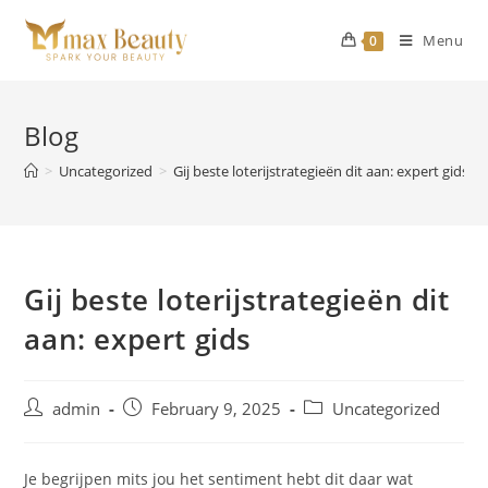
Skip
to
Menu
0
content
Blog
>
Uncategorized
>
Gij beste loterijstrategieën dit aan: expert gids
Gij beste loterijstrategieën dit
aan: expert gids
Post
Post
Post
admin
February 9, 2025
Uncategorized
author:
published:
category:
Je begrijpen mits jou het sentiment hebt dit daar wat