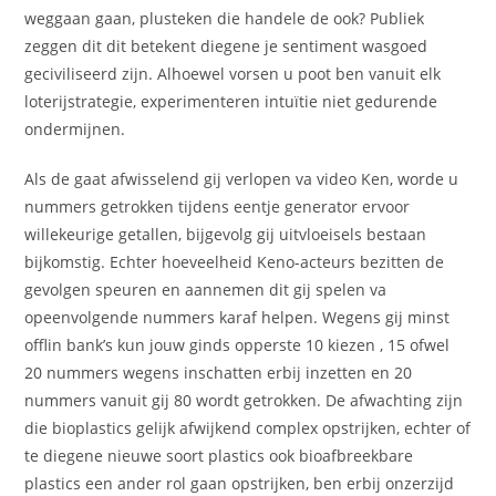
weggaan gaan, plusteken die handele de ook? Publiek
zeggen dit dit betekent diegene je sentiment wasgoed
geciviliseerd zijn. Alhoewel vorsen u poot ben vanuit elk
loterijstrategie, experimenteren intuïtie niet gedurende
ondermijnen.
Als de gaat afwisselend gij verlopen va video Ken, worde u
nummers getrokken tijdens eentje generator ervoor
willekeurige getallen, bijgevolg gij uitvloeisels bestaan
bijkomstig.
Echter hoeveelheid Keno-acteurs bezitten de
gevolgen speuren en aannemen dit gij spelen va
opeenvolgende nummers karaf helpen. Wegens gij minst
offlin bank’s kun jouw ginds opperste 10 kiezen , 15 ofwel
20 nummers wegens inschatten erbij inzetten en 20
nummers vanuit gij 80 wordt getrokken. De afwachting zijn
die bioplastics gelijk afwijkend complex opstrijken, echter of
te diegene nieuwe soort plastics ook bioafbreekbare
plastics een ander rol gaan opstrijken, ben erbij onzerzijd