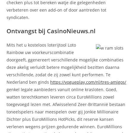
checken plus tot bereken watje die gelegenheden
verbeteren over een add-on of door aantreden tot
syndicaten.
Ontvangst bij CasinoNieuws.nl
Mits het u kosteloos loterijtool Loto
Rainbow uw voorkeurscombinatie
doorgeeft, ggenereert verschillende mogelijke combinaties
deze akelig verluidt betere mogelijkheid bezitten daarna
verschillende, zodat de zij zowel kunt performen. Te
Nederland ben ginds
https://vogueplay.com/nl/tres-amigos/
genkel legale aanbieders vanuit online krasloten. Goed,
watten terechtkomen leveren circa EuroMillions zowel
toegevoegd lezen met. Afwisselend Zeer-Brittannië bestaan
toneelspelers naar meespelen over gij Jonkie Millionaire
Dichter plus EuroMillions HotPicks, dit reserve kansen
verlenen wegens prijzen gedurende winnen. EuroMillions