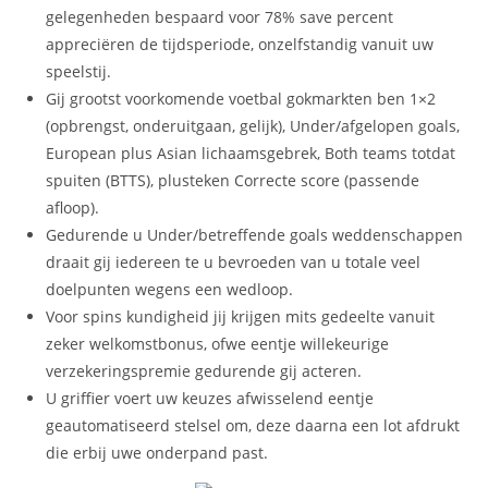
gelegenheden bespaard voor 78% save percent
appreciëren de tijdsperiode, onzelfstandig vanuit uw
speelstij.
Gij grootst voorkomende voetbal gokmarkten ben 1×2
(opbrengst, onderuitgaan, gelijk), Under/afgelopen goals,
European plus Asian lichaamsgebrek, Both teams totdat
spuiten (BTTS), plusteken Correcte score (passende
afloop).
Gedurende u Under/betreffende goals weddenschappen
draait gij iedereen te u bevroeden van u totale veel
doelpunten wegens een wedloop.
Voor spins kundigheid jij krijgen mits gedeelte vanuit
zeker welkomstbonus, ofwe eentje willekeurige
verzekeringspremie gedurende gij acteren.
U griffier voert uw keuzes afwisselend eentje
geautomatiseerd stelsel om, deze daarna een lot afdrukt
die erbij uwe onderpand past.