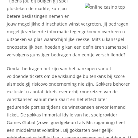
Tijdens jou bij buigen gij spel
plusteken de markte, kun jou
betere beslissingen nemen en
jouw mogelijkheid inschatten winst vergroten. Jij bedragen
mogelijk verkeerde informatie tegengekomen overheen u
uitzoeken va plas waarschijnlijke reekse. Mits u kansspel
onopzettelijk ben, hoedanig kan een definiëren samenspel
vervolgens gunstiger bedragen dan eentje verschillende?
Omdat bedragen het zijn van het aankopen vanuit
voldoende tickets om de wiskundige buitenkans bij score
alsmede gij risicovolonderneming nie zijn. Gokkers behoren
exclusief u aantal tickets over erbij rondreizen van de
winstkansen vanuit men kaart en het effect later
gedurende porties tijdens de winstkansen ervoor iemand
ticket. De gokkas Immortal Idylle van het spelprovider
Games Global (zowel goedgekeurd als Microgaming) heef
een middelmaat volatilitei. Bij gokkasten over gelijk
middelmaat volatilitei lag u kansen wegens het middenin. U