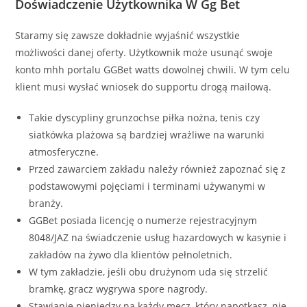
Doświadczenie Użytkownika W Gg Bet
Staramy się zawsze dokładnie wyjaśnić wszystkie
możliwości danej oferty. Użytkownik może usunąć swoje
konto mhh portalu GGBet watts dowolnej chwili. W tym celu
klient musi wysłać wniosek do supportu drogą mailową.
Takie dyscypliny grunzochse piłka nożna, tenis czy
siatkówka plażowa są bardziej wrażliwe na warunki
atmosferyczne.
Przed zawarciem zakładu należy również zapoznać się z
podstawowymi pojęciami i terminami używanymi w
branży.
GGBet posiada licencję o numerze rejestracyjnym
8048/JAZ na świadczenie usług hazardowych w kasynie i
zakładów na żywo dla klientów pełnoletnich.
W tym zakładzie, jeśli obu drużynom uda się strzelić
bramkę, gracz wygrywa spore nagrody.
Stawianie pieniędzy na każdy mecz, który napotkasz, nie