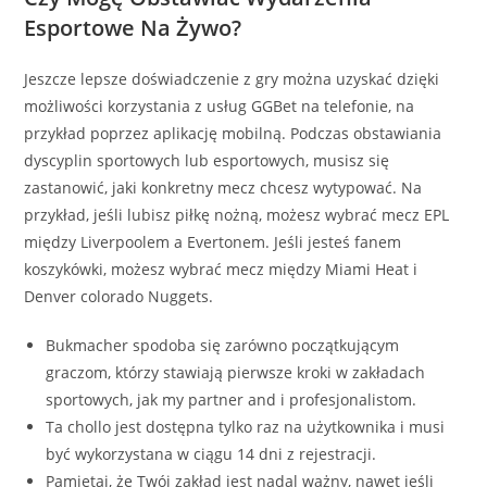
Esportowe Na Żywo?
Jeszcze lepsze doświadczenie z gry można uzyskać dzięki
możliwości korzystania z usług GGBet na telefonie, na
przykład poprzez aplikację mobilną. Podczas obstawiania
dyscyplin sportowych lub esportowych, musisz się
zastanowić, jaki konkretny mecz chcesz wytypować. Na
przykład, jeśli lubisz piłkę nożną, możesz wybrać mecz EPL
między Liverpoolem a Evertonem. Jeśli jesteś fanem
koszykówki, możesz wybrać mecz między Miami Heat i
Denver colorado Nuggets.
Bukmacher spodoba się zarówno początkującym
graczom, którzy stawiają pierwsze kroki w zakładach
sportowych, jak my partner and i profesjonalistom.
Ta chollo jest dostępna tylko raz na użytkownika i musi
być wykorzystana w ciągu 14 dni z rejestracji.
Pamiętaj, że Twój zakład jest nadal ważny, nawet jeśli