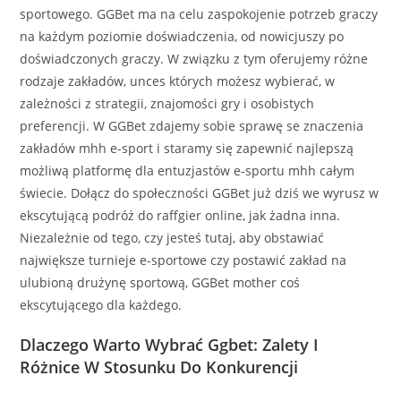
sportowego. GGBet ma na celu zaspokojenie potrzeb graczy
na każdym poziomie doświadczenia, od nowicjuszy po
doświadczonych graczy. W związku z tym oferujemy różne
rodzaje zakładów, unces których możesz wybierać, w
zależności z strategii, znajomości gry i osobistych
preferencji. W GGBet zdajemy sobie sprawę se znaczenia
zakładów mhh e-sport i staramy się zapewnić najlepszą
możliwą platformę dla entuzjastów e-sportu mhh całym
świecie. Dołącz do społeczności GGBet już dziś we wyrusz w
ekscytującą podróż do raffgier online, jak żadna inna.
Niezależnie od tego, czy jesteś tutaj, aby obstawiać
największe turnieje e-sportowe czy postawić zakład na
ulubioną drużynę sportową, GGBet mother coś
ekscytującego dla każdego.
Dlaczego Warto Wybrać Ggbet: Zalety I
Różnice W Stosunku Do Konkurencji