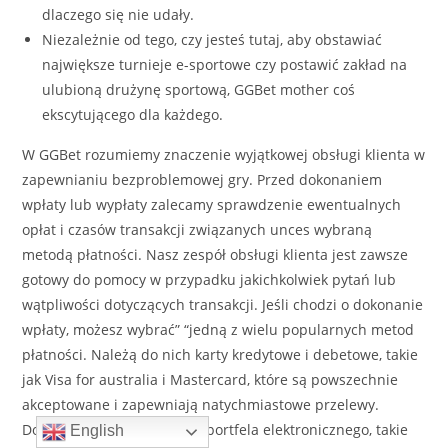
dlaczego się nie udały.
Niezależnie od tego, czy jesteś tutaj, aby obstawiać
największe turnieje e-sportowe czy postawić zakład na
ulubioną drużynę sportową, GGBet mother coś
ekscytującego dla każdego.
W GGBet rozumiemy znaczenie wyjątkowej obsługi klienta w
zapewnianiu bezproblemowej gry. Przed dokonaniem
wpłaty lub wypłaty zalecamy sprawdzenie ewentualnych
opłat i czasów transakcji związanych unces wybraną
metodą płatności. Nasz zespół obsługi klienta jest zawsze
gotowy do pomocy w przypadku jakichkolwiek pytań lub
wątpliwości dotyczących transakcji. Jeśli chodzi o dokonanie
wpłaty, możesz wybrać” “jedną z wielu popularnych metod
płatności. Należą do nich karty kredytowe i debetowe, takie
jak Visa for australia i Mastercard, które są powszechnie
akceptowane i zapewniają natychmiastowe przelewy.
Dostępne są również opcje portfela elektronicznego, takie
English