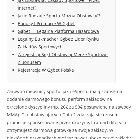
Jak Obstawiać Zakłady Sportowe” “Przez
Internet?
Jakie Rodzaje Sportu Można Obstawiać?
Bonusy I Promocje W Ggbet
Ggbet — Legalna Platforma Hazardowa
Legalny Bukmacher Ggbet: Lider Rynku
Zakładów Sportowych
Zarejestruj Się I Obstawiaj Mecze Sportowe
Z Bonusem
Rejestracja W Ggbet Polska
Zarówno miłośnicy sportu, jak i eSportu mają szansę na
dodanie darmowego bonusu perform zakładów na
określone dyscypliny (np. 20€ za 50€ postawione na zawody
MMA). Dla obstawiających Dota 2 zdarzają się czasem
promocje sponsorowane przez drużynę, t ramach których
otrzymujesz darmową gotówkę za swoje zakłady. W
niektórych przypadkach możesz nawet ubezpieczyć zakłady,