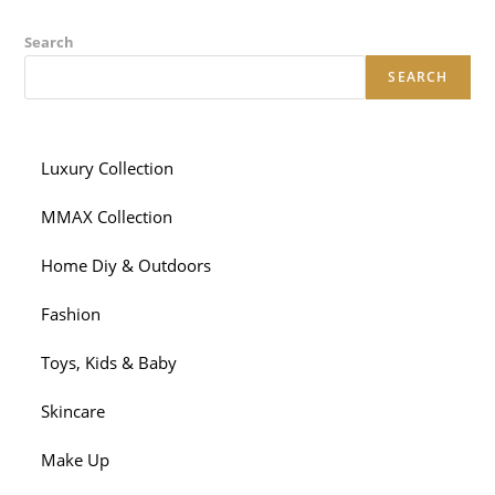
Search
SEARCH
Luxury Collection
MMAX Collection
Home Diy & Outdoors
Fashion
Toys, Kids & Baby
Skincare
Make Up