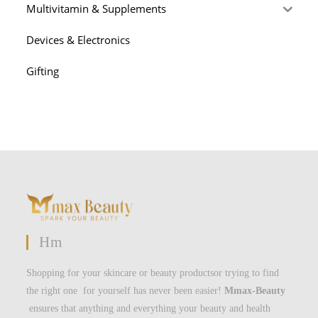
Multivitamin & Supplements
Devices & Electronics
Gifting
Hm
Shopping for your skincare or beauty productsor trying to find
the right one for yourself has never been easier!
Mmax-Beauty
ensures that anything and everything your beauty and health