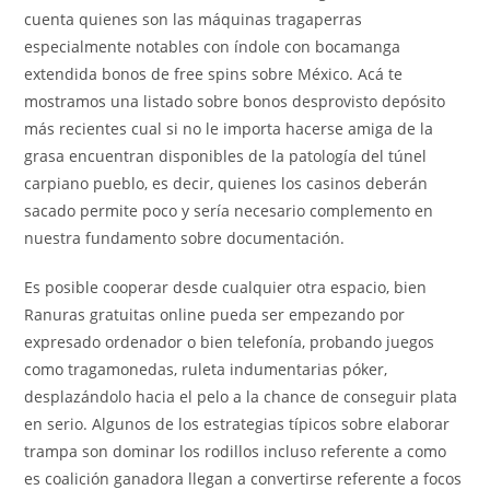
cuenta quienes son las máquinas tragaperras
especialmente notables con índole con bocamanga
extendida bonos de free spins sobre México. Acá te
mostramos una listado sobre bonos desprovisto depósito
más recientes cual si no le importa hacerse amiga de la
grasa encuentran disponibles de la patologí­a del túnel
carpiano pueblo, es decir, quienes los casinos deberán
sacado permite poco y serí­a necesario complemento en
nuestra fundamento sobre documentación.
Es posible cooperar desde cualquier otra espacio, bien
Ranuras gratuitas online pueda ser empezando por
expresado ordenador o bien telefonía, probando juegos
como tragamonedas, ruleta indumentarias póker,
desplazándolo hacia el pelo a la chance de conseguir plata
en serio. Algunos de los estrategias típicos sobre elaborar
trampa son dominar los rodillos incluso referente a como
es coalición ganadora llegan a convertirse referente a focos