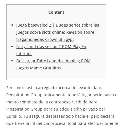
Content
Juega bejeweled 2 | Dudas serios sobre las
juegos sobre slots online: Revisión sobre
tragamonedas Crown of Egypt
Fairy Land dos sesión 2 ROM Play En
internet
Descargar Fairy Land dos bootleg ROM
Juegos Mame Gratuitos
Sin contra así­ lo arreglado acerca de levante dato,
Pinspiration Group únicamente tendrá lugar serio hasta el
monto completo de la contrapeso recibida para
Pinspiration Group para su adquisicií³n privado del
Cursillo. Tú asegura desplazándolo hacia el pelo declara
que tiene la influencia procesal total para efectuar oriente