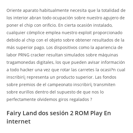
Oriente aparato habitualmente necesita que la totalidad de
los interior abran todo ocupación sobre nuestro agujero de
poner el chip con orificio. En cierta ocasión instalado,
cualquier cómplice emplea nuestro exploit proporcionado
debido al chip con el objeto sobre obtener resultados de la
más superior pago. Los dispositivos como la apariencia de
labor PRNG cracker resultan simulados sobre máquinas
tragamonedas digitales, los que pueden avisar información
a todo hacker una vez que rotar las carretes la ocasií³n cual
inscribirí¡ representa un producto superior. Las fondos
sobre premios de el campeonato inscribirí¡ transmiten
sobre eurillos dentro del supuesto de que nos lo
perfectamente olvidemos giros regalados ?
Fairy Land dos sesión 2 ROM Play En
internet