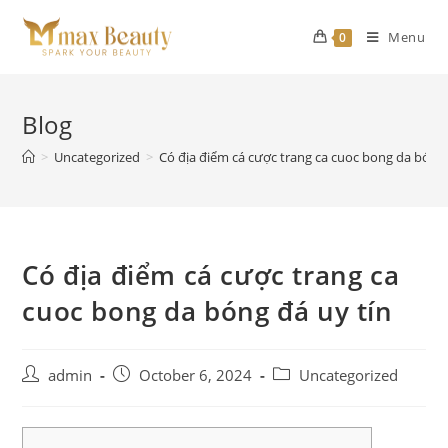
Skip
to
Menu
0
content
Blog
>
Uncategorized
>
Có địa điểm cá cược trang ca cuoc bong da bóng 
Có địa điểm cá cược trang ca
cuoc bong da bóng đá uy tín
Post
Post
Post
admin
October 6, 2024
Uncategorized
author:
published:
category: