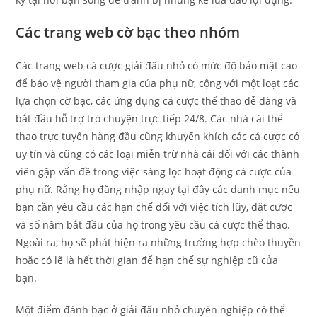
Các trang web cờ bạc theo nhóm
Các trang web cá cược giải đấu nhỏ có mức độ bảo mật cao
để bảo vệ người tham gia của phụ nữ, cộng với một loạt các
lựa chọn cờ bạc, các ứng dụng cá cược thể thao dễ dàng và
bắt đầu hỗ trợ trò chuyện trực tiếp 24/8. Các nhà cái thể
thao trực tuyến hàng đầu cũng khuyến khích các cá cược có
uy tín và cũng có các loại miễn trừ nhà cái đối với các thành
viên gặp vấn đề trong việc sàng lọc hoạt động cá cược của
phụ nữ. Rằng họ đăng nhập ngay tại đây các danh mục nếu
bạn cần yêu cầu các hạn chế đối với việc tích lũy, đặt cược
và số năm bắt đầu của họ trong yêu cầu cá cược thể thao.
Ngoài ra, họ sẽ phát hiện ra những trường hợp chèo thuyền
hoặc có lẽ là hết thời gian để hạn chế sự nghiệp cũ của
bạn.
Một điểm đánh bạc ở giải đấu nhỏ chuyên nghiệp có thể