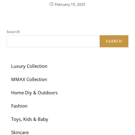
February 19, 2025
Search
SEARCH
Luxury Collection
MMAX Collection
Home Diy & Outdoors
Fashion
Toys, Kids & Baby
Skincare