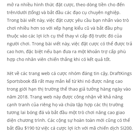
mở ra nhiều hình thức đặt cược, theo dòng tiền cho đến
trên/dưới (tổng) và bắt đầu các đạo cụ chuyên nghiệp.
Trong bài viết này, việc đặt cược yêu cầu bạn nhấn vào trò
chơi nhiều hơn so với xếp hạng kiểu cũ và bắt đầu phụ
thuộc vào các lợi ích cụ thể thay vì cấp độ trước đó của
người chơi. Trong bài viết này, việc đặt cược có thể được trả
cao hơn, đặc biệt nếu bạn đưa ra một khoản trợ cấp phù
hợp cho nhân viên chiến thắng khi có kết quả tốt.
Xét về các trang web cá cược nhóm đáng tin cậy, DraftKings
Sportsbook đã rất may mắn kể từ khi nó được nâng cao
trong giới hạn thị trường thể thao giả tưởng hàng ngày vào
năm 2018. Trang web này được công nhận về khả năng
cạnh tranh của riêng họ và chứa tập hợp các thị trường
tương lai bóng đá và bắt đầu một trò chơi nâng cao giao
diện chương trình. Các cộng sự hoàn toàn mới cũng có thể
bắt đầu $190 từ việc cá cược lợi ích với mã chiến dịch SI200.