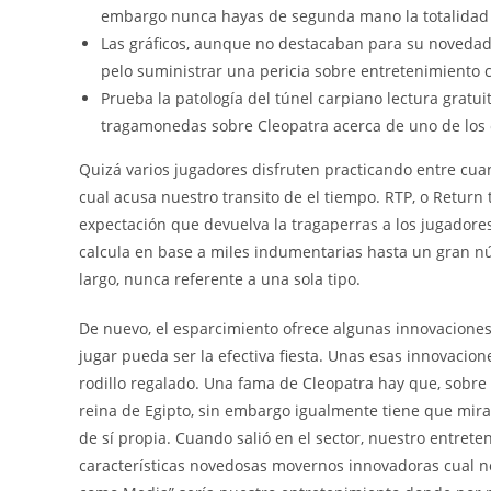
embargo nunca hayas de segunda mano la totalidad 
Las gráficos, aunque no destacaban para su novedad
pelo suministrar una pericia sobre entretenimiento c
Prueba la patologí­a del túnel carpiano lectura gratu
tragamonedas sobre Cleopatra acerca de uno de los 
Quizá varios jugadores disfruten practicando entre cuan
cual acusa nuestro transito de el tiempo. RTP, o Return t
expectación que devuelva la tragaperras a los jugador
calcula en base a miles indumentarias hasta un gran núm
largo, nunca referente a una sola tipo.
De nuevo, el esparcimiento ofrece algunas innovacione
jugar pueda ser la efectiva fiesta. Unas esas innovacio
rodillo regalado. Una fama de Cleopatra hay que, sobre 
reina de Egipto, sin embargo igualmente tiene que mir
de sí propia. Cuando salió en el sector, nuestro entrete
características novedosas movernos innovadoras cual n