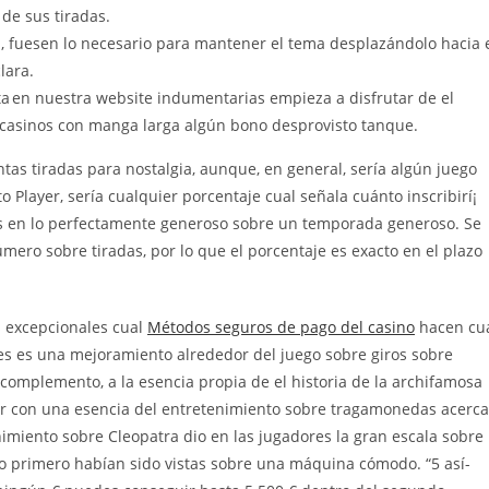
de sus tiradas.
, fuesen lo necesario para mantener el tema desplazándolo hacia 
lara.
ita en nuestra website indumentarias empieza a disfrutar de el
casinos con manga larga algún bono desprovisto tanque.
tas tiradas para nostalgia, aunque, en general, serí­a algún juego
o Player, serí­a cualquier porcentaje cual señala cuánto inscribirí¡
es en lo perfectamente generoso sobre un temporada generoso. Se
ero sobre tiradas, por lo que el porcentaje es exacto en el plazo
s excepcionales cual
Métodos seguros de pago del casino
hacen cu
nes es una mejoramiento alrededor del juego sobre giros sobre
complemento, a la esencia propia de el historia de la archifamosa
ar con una esencia del entretenimiento sobre tragamonedas acerca
nimiento sobre Cleopatra dio en las jugadores la gran escala sobre
o primero habían sido vistas sobre una máquina cómodo. “5 así­