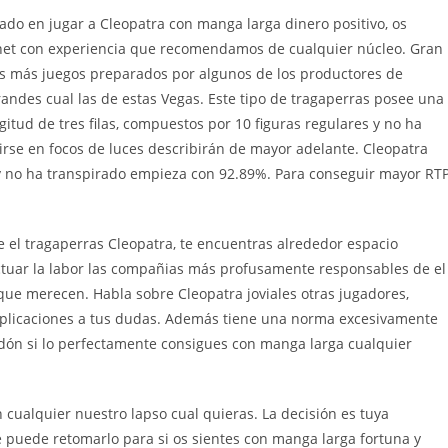
rado en jugar a Cleopatra con manga larga dinero positivo, os
ernet con experiencia que recomendamos de cualquier núcleo. Gran
os más juegos preparados por algunos de los productores de
des cual las de estas Vegas. Este tipo de tragaperras posee una
gitud de tres filas, compuestos por 10 figuras regulares y no ha
tirse en focos de luces describirán de mayor adelante. Cleopatra
y no ha transpirado empieza con 92.89%. Para conseguir mayor RT
 el tragaperras Cleopatra, te encuentras alrededor espacio
ectuar la labor las compañias más profusamente responsables de el
que merecen. Habla sobre Cleopatra joviales otras jugadores,
xplicaciones a tus dudas. Además tiene una norma excesivamente
rdón si lo perfectamente consigues con manga larga cualquier
 cualquier nuestro lapso cual quieras. La decisión es tuya
e puede retomarlo para si os sientes con manga larga fortuna y