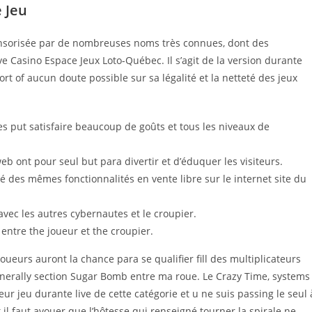
e Jeu
ponsorisée par de nombreuses noms très connues, dont des
ve Casino Espace Jeux Loto-Québec. Il s’agit de la version durante
ort of aucun doute possible sur sa légalité et la netteté des jeux
s put satisfaire beaucoup de goûts et tous les niveaux de
web ont pour seul but para divertir et d’éduquer les visiteurs.
é des mêmes fonctionnalités en vente libre sur le internet site du
avec les autres cybernautes et le croupier.
entre the joueur et the croupier.
joueurs auront la chance para se qualifier fill des multiplicateurs
generally section Sugar Bomb entre ma roue. Le Crazy Time, systems
eur jeu durante live de cette catégorie et u ne suis passing le seul 
 il faut avouer que l’hôtesse qui renseigné tourner la spirale ne