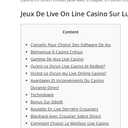
Jeux De Live On Line Casino Sur L
Content
Conseils Pour Choisir Des Software De Jeu
Bienvenue À Casino Crésus
Gamme De Jeux Live Casino
Qu’est-ce Qu’un Live Casino At Redbet?
Qu’est-ce Qu’un Jeu Live Online Casino?
Avantages Et Inconvénients Du Casino
Durante Direct
Technologie
Bonus Sur Dépôt
Roulette En Live Derrière Croupiers
Blackjack Avec Croupier Sobre Direct
Comment Choisir Le Meilleur Live Casino