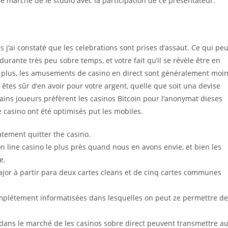
e marché de le studio avec la participation de ce présentateur.
s j’ai constaté que les celebrations sont prises d’assaut. Ce qui peu
rante très peu sobre temps, et votre fait qu’il se révèle être en
 De plus, les amusements de casino en direct sont généralement moi
s êtes sûr d’en avoir pour votre argent, quelle que soit una devise
ains joueurs préfèrent les casinos Bitcoin pour l’anonymat dieses
casino ont été optimisés put les mobiles.
iatement quitter the casino.
line casino le plus près quand nous en avons envie, et bien les
e.
major à partir para deux cartes cleans et de cinq cartes communes
mplétement informatisées dans lesquelles on peut ze permettre de
k dans le marché de les casinos sobre direct peuvent transmettre a