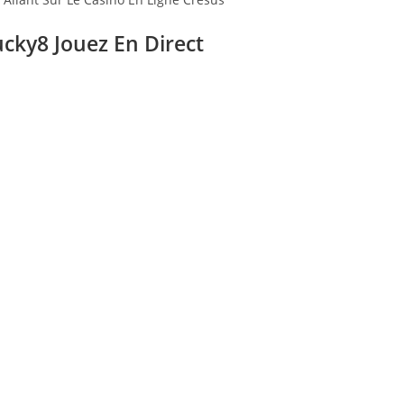
ucky8 Jouez En Direct