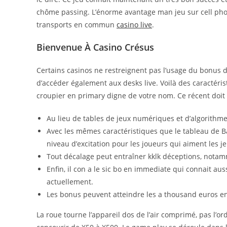
chôme passing. L’énorme avantage man jeu sur cell phone,
transports en commun
casino live
.
Bienvenue À Casino Crésus
Certains casinos ne restreignent pas l’usage du bonus d’i
d’accéder également aux desks live. Voilà des caractéris
croupier en primary digne de votre nom. Ce récent doit
Au lieu de tables de jeux numériques et d’algorithmes, 
Avec les mêmes caractéristiques que le tableau de B
niveau d’excitation pour les joueurs qui aiment les je
Tout décalage peut entraîner kklk déceptions, notamm
Enfin, il con a le sic bo en immediate qui connait au
actuellement.
Les bonus peuvent atteindre les a thousand euros en 
La roue tourne l’appareil dos de l’air comprimé, pas l’o