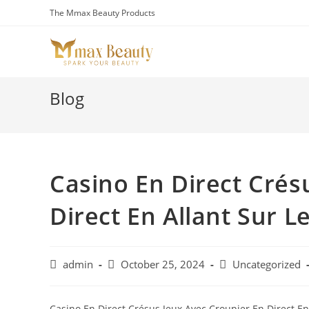
Skip
The Mmax Beauty Products
to
content
Blog
Casino En Direct Crés
Direct En Allant Sur L
Post
Post
Post
admin
October 25, 2024
Uncategorized
author:
published:
category:
Casino En Direct Crésus Jeux Avec Croupier En Direct En