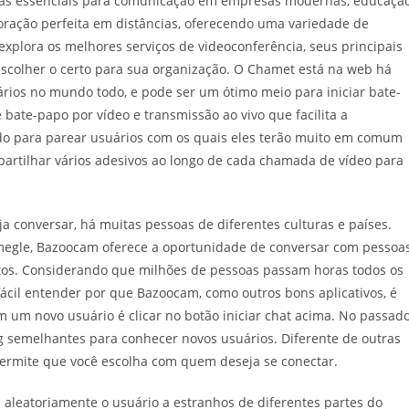
tas essenciais para comunicação em empresas modernas, educação
ração perfeita em distâncias, oferecendo uma variedade de
explora os melhores serviços de videoconferência, seus principais
scolher o certo para sua organização. O Chamet está na web há
ios no mundo todo, e pode ser um ótimo meio para iniciar bate-
bate-papo por vídeo e transmissão ao vivo que facilita a
ado para parear usuários com os quais eles terão muito em comum
artilhar vários adesivos ao longo de cada chamada de vídeo para
 conversar, há muitas pessoas de diferentes culturas e países.
megle, Bazoocam oferece a oportunidade de conversar com pessoa
os. Considerando que milhões de pessoas passam horas todos os
fácil entender por que Bazoocam, como outros bons aplicativos, é
om um novo usuário é clicar no botão iniciar chat acima. No passado
 semelhantes para conhecer novos usuários. Diferente de outras
 permite que você escolha com quem deseja se conectar.
a aleatoriamente o usuário a estranhos de diferentes partes do