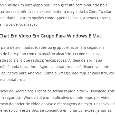
papo e inicie um bate-papo por vídeo gratuito com o mundo hoje
 conversas autênticas e experimentar a magia do LivCam. “Aceitar
ero e idade. Existem opções como “Apenas Casais, Apenas Garotas,
filtros de localização.
 De Chat Em Vídeo Em Grupo Para Windows E Mac
para determinadas idades ou grupos étnicos. Em seguida, a
a de bate-papo com um usuário aleatório. O Ome.television
de sociais, o que reduz preocupações. A ideia de abrir sua
o é nada inovadora. Agora, a plataforma está disponível tanto
r aplicativo para Android. Como o Omegle não requer cadastro, voc
r a plataforma.
dução de Guerra dos Tronos de forma rápida e fácil? Download grát
em segundos. Wonderful é um aplicativo de bate-papo por vídeo
meio do poder de vídeo ao vivo e mensagens de texto. Desenvolvid
 de vídeo com estranhos se concentra em criar conexões genuínas,