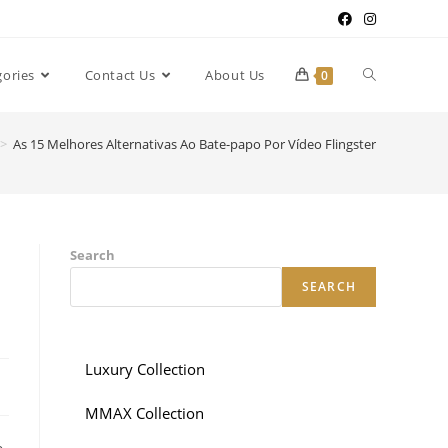
gories
Contact Us
About Us
0
>
As 15 Melhores Alternativas Ao Bate-papo Por Vídeo Flingster
Search
SEARCH
Luxury Collection
MMAX Collection