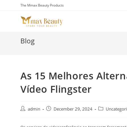
Skip
The Mmax Beauty Products
to
content
Blog
As 15 Melhores Altern
Vídeo Flingster
Post
Post
Post
admin
December 29, 2024
Uncategor
author:
published:
category: