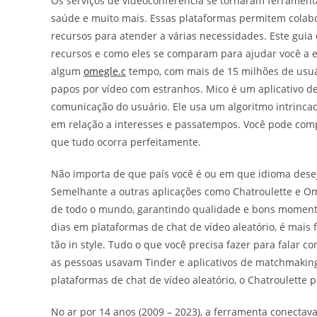
Os serviços de videoconferência se tornaram ferramen
saúde e muito mais. Essas plataformas permitem colabo
recursos para atender a várias necessidades. Este guia 
recursos e como eles se comparam para ajudar você a e
algum
omegle.c
tempo, com mais de 15 milhões de usuár
papos por vídeo com estranhos. Mico é um aplicativo de 
comunicação do usuário. Ele usa um algoritmo intrinc
em relação a interesses e passatempos. Você pode comp
que tudo ocorra perfeitamente.
Não importa de que país você é ou em que idioma deseja
Semelhante a outras aplicações como Chatroulette e O
de todo o mundo, garantindo qualidade e bons moment
dias em plataformas de chat de vídeo aleatório, é mais 
tão in style. Tudo o que você precisa fazer para falar c
as pessoas usavam Tinder e aplicativos de matchmaking
plataformas de chat de vídeo aleatório, o Chatroulette
No ar por 14 anos (2009 – 2023), a ferramenta conectav