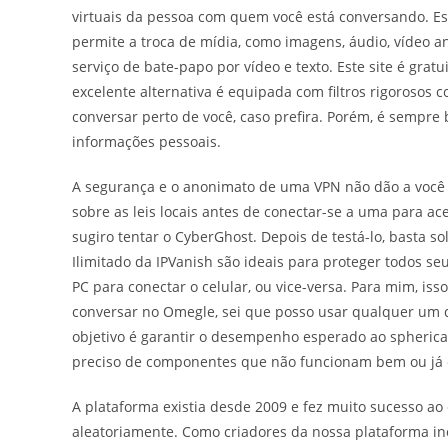
virtuais da pessoa com quem você está conversando. E
permite a troca de mídia, como imagens, áudio, vídeo a
serviço de bate-papo por vídeo e texto. Este site é gratu
excelente alternativa é equipada com filtros rigorosos 
conversar perto de você, caso prefira. Porém, é sempre
informações pessoais.
A segurança e o anonimato de uma VPN não dão a você o 
sobre as leis locais antes de conectar-se a uma para a
sugiro tentar o CyberGhost. Depois de testá-lo, basta so
Ilimitado da IPVanish são ideais para proteger todos s
PC para conectar o celular, ou vice-versa. Para mim, is
conversar no Omegle, sei que posso usar qualquer um d
objetivo é garantir o desempenho esperado ao spherical
preciso de componentes que não funcionam bem ou já 
A plataforma existia desde 2009 e fez muito sucesso ao
aleatoriamente. Como criadores da nossa plataforma in