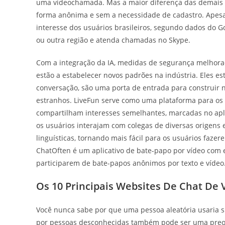
uma videochamada. Mas a maior diferença das demais p
forma anônima e sem a necessidade de cadastro. Apes
interesse dos usuários brasileiros, segundo dados do 
ou outra região e atenda chamadas no Skype.
Com a integração da IA, medidas de segurança melhorad
estão a estabelecer novos padrões na indústria. Eles 
conversação, são uma porta de entrada para construir
estranhos. LiveFun serve como uma plataforma para o
compartilham interesses semelhantes, marcadas no aplic
os usuários interajam com colegas de diversas origens 
linguísticas, tornando mais fácil para os usuários faz
ChatOften é um aplicativo de bate-papo por vídeo com
participarem de bate-papos anônimos por texto e vídeo
Os 10 Principais Websites De Chat De
Você nunca sabe por que uma pessoa aleatória usaria s
por pessoas desconhecidas também pode ser uma preo