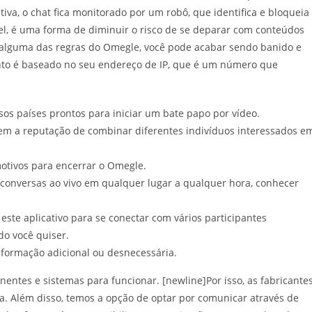
a, o chat fica monitorado por um robô, que identifica e bloqueia
vel, é uma forma de diminuir o risco de se deparar com conteúdos
 alguma das regras do Omegle, você pode acabar sendo banido e
nto é baseado no seu endereço de IP, que é um número que
sos países prontos para iniciar um bate papo por vídeo.
tem a reputação de combinar diferentes indivíduos interessados e
otivos para encerrar o Omegle.
conversas ao vivo em qualquer lugar a qualquer hora, conhecer
ste aplicativo para se conectar com vários participantes
o você quiser.
ormação adicional ou desnecessária.
ntes e sistemas para funcionar. [newline]Por isso, as fabricante
a. Além disso, temos a opção de optar por comunicar através de