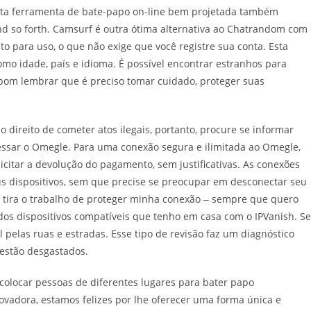
sta ferramenta de bate-papo on-line bem projetada também
nd so forth. Camsurf é outra ótima alternativa ao Chatrandom com
ito para uso, o que não exige que você registre sua conta. Esta
como idade, país e idioma. É possível encontrar estranhos para
 bom lembrar que é preciso tomar cuidado, proteger suas
direito de cometer atos ilegais, portanto, procure se informar
cessar o Omegle. Para uma conexão segura e ilimitada ao Omegle,
licitar a devolução do pagamento, sem justificativas. As conexões
eus dispositivos, sem que precise se preocupar em desconectar seu
so tira o trabalho de proteger minha conexão ‒ sempre que quero
os dispositivos compatíveis que tenho em casa com o IPVanish. S
 pelas ruas e estradas. Esse tipo de revisão faz um diagnóstico
estão desgastados.
 colocar pessoas de diferentes lugares para bater papo
ovadora, estamos felizes por lhe oferecer uma forma única e