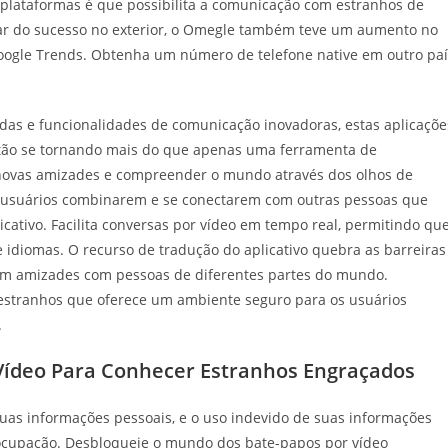
lataformas é que possibilita a comunicação com estranhos de
ar do sucesso no exterior, o Omegle também teve um aumento no
Google Trends. Obtenha um número de telefone native em outro paí
as e funcionalidades de comunicação inovadoras, estas aplicaçõe
estão se tornando mais do que apenas uma ferramenta de
 novas amizades e compreender o mundo através dos olhos de
s usuários combinarem e se conectarem com outras pessoas que
ativo. Facilita conversas por vídeo em tempo real, permitindo qu
e idiomas. O recurso de tradução do aplicativo quebra as barreiras
erem amizades com pessoas de diferentes partes do mundo.
 estranhos que oferece um ambiente seguro para os usuários
.
 Vídeo Para Conhecer Estranhos Engraçados
uas informações pessoais, e o uso indevido de suas informações
cupação. Desbloqueie o mundo dos bate-papos por vídeo