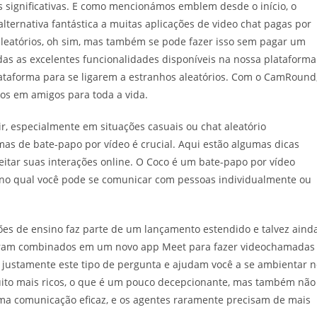
s significativas. E como mencionámos emblem desde o início, o
ternativa fantástica a muitas aplicações de video chat pagas por
aleatórios, oh sim, mas também se pode fazer isso sem pagar um
as as excelentes funcionalidades disponíveis na nossa plataforma
taforma para se ligarem a estranhos aleatórios. Com o CamRound
s em amigos para toda a vida.
, especialmente em situações casuais ou chat aleatório
mas de bate-papo por vídeo é crucial. Aqui estão algumas dicas
eitar suas interações online. O Coco é um bate-papo por vídeo
no qual você pode se comunicar com pessoas individualmente ou
ões de ensino faz parte de um lançamento estendido e talvez aind
 foram combinados em um novo app Meet para fazer videochamadas
 justamente este tipo de pergunta e ajudam você a se ambientar n
uito mais ricos, o que é um pouco decepcionante, mas também não
 uma comunicação eficaz, e os agentes raramente precisam de mais