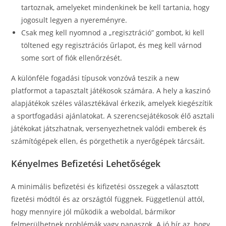
tartoznak, amelyeket mindenkinek be kell tartania, hogy
jogosult legyen a nyereményre.
Csak meg kell nyomnod a „regisztráció” gombot, ki kell
töltened egy regisztrációs űrlapot, és meg kell várnod
some sort of fiók ellenőrzését.
A különféle fogadási típusok vonzóvá teszik a new
platformot a tapasztalt játékosok számára. A hely a kaszinó
alapjátékok széles választékával érkezik, amelyek kiegészítik
a sportfogadási ajánlatokat. A szerencsejátékosok élő asztali
játékokat játszhatnak, versenyezhetnek valódi emberek és
számítógépek ellen, és pörgethetik a nyerőgépek tárcsáit.
Kényelmes Befizetési Lehetőségek
A minimális befizetési és kifizetési összegek a választott
fizetési módtól és az országtól függnek. Függetlenül attól,
hogy mennyire jól működik a weboldal, bármikor
felmerülhetnek problémák vagy panaszok. A jó hír az, hogy