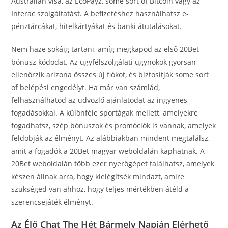
Australian visa, az EcoPayz, some sort of Bitcoin vagy az
Interac szolgáltatást. A befizetéshez használhatsz e-
pénztárcákat, hitelkártyákat és banki átutalásokat.
Nem haze sokáig tartani, amíg megkapod az első 20Bet
bónusz kódodat. Az ügyfélszolgálati ügynökök gyorsan
ellenőrzik arizona összes új fiókot, és biztosítják some sort
of belépési engedélyt. Ha már van számlád,
felhasználhatod az üdvözlő ajánlatodat az ingyenes
fogadásokkal. A különféle sportágak mellett, amelyekre
fogadhatsz, szép bónuszok és promóciók is vannak, amelyek
feldobják az élményt. Az alábbiakban mindent megtalálsz,
amit a fogadók a 20Bet magyar weboldalán kaphatnak. A
20Bet weboldalán több ezer nyerőgépet találhatsz, amelyek
készen állnak arra, hogy kielégítsék mindazt, amire
szükséged van ahhoz, hogy teljes mértékben átéld a
szerencsejáték élményt.
Az Élő Chat The Hét Bármely Napján Elérhető