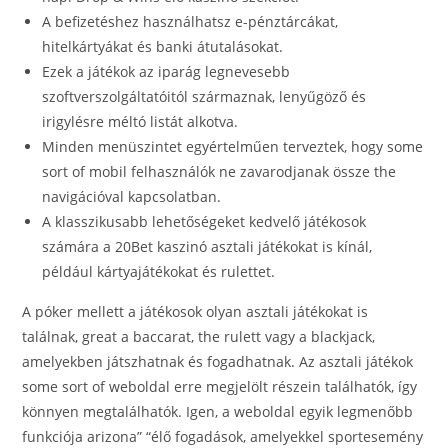
A befizetéshez használhatsz e-pénztárcákat,
hitelkártyákat és banki átutalásokat.
Ezek a játékok az iparág legnevesebb
szoftverszolgáltatóitól származnak, lenyűgöző és
irigylésre méltó listát alkotva.
Minden menüszintet egyértelműen terveztek, hogy some
sort of mobil felhasználók ne zavarodjanak össze the
navigációval kapcsolatban.
A klasszikusabb lehetőségeket kedvelő játékosok
számára a 20Bet kaszinó asztali játékokat is kínál,
például kártyajátékokat és rulettet.
A póker mellett a játékosok olyan asztali játékokat is
találnak, great a baccarat, the rulett vagy a blackjack,
amelyekben játszhatnak és fogadhatnak. Az asztali játékok
some sort of weboldal erre megjelölt részein találhatók, így
könnyen megtalálhatók. Igen, a weboldal egyik legmenőbb
funkciója arizona” “élő fogadások, amelyekkel sportesemény