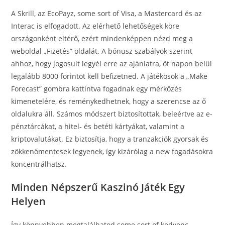
A Skrill, az EcoPayz, some sort of Visa, a Mastercard és az
Interac is elfogadott. Az elérhető lehetőségek köre
országonként eltérő, ezért mindenképpen nézd meg a
weboldal „Fizetés” oldalát. A bónusz szabályok szerint
ahhoz, hogy jogosult legyél erre az ajánlatra, öt napon belül
legalább 8000 forintot kell befizetned. A játékosok a „Make
Forecast” gombra kattintva fogadnak egy mérkőzés
kimenetelére, és reménykedhetnek, hogy a szerencse az ő
oldalukra áll. Számos módszert biztosítottak, beleértve az e-
pénztárcákat, a hitel- és betéti kártyákat, valamint a
kriptovalutákat. Ez biztosítja, hogy a tranzakciók gyorsak és
zökkenőmentesek legyenek, így kizárólag a new fogadásokra
koncentrálhatsz.
Minden Népszerű Kaszinó Játék Egy
Helyen
Így könnyebben megtalálhatod some sort of kedvenc