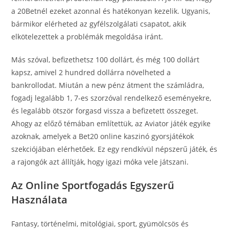
a 20Betnél ezeket azonnal és hatékonyan kezelik. Ugyanis,
bármikor elérheted az gyfélszolgálati csapatot, akik
elkötelezettek a problémák megoldása iránt.
Más szóval, befizethetsz 100 dollárt, és még 100 dollárt
kapsz, amivel 2 hundred dollárra növelheted a
bankrollodat. Miután a new pénz átment the számládra,
fogadj legalább 1, 7-es szorzóval rendelkező eseményekre,
és legalább ötször forgasd vissza a befizetett összeget.
Ahogy az előző témában említettük, az Aviator játék egyike
azoknak, amelyek a Bet20 online kaszinó gyorsjátékok
szekciójában elérhetőek. Ez egy rendkívül népszerű játék, és
a rajongók azt állítják, hogy igazi móka vele játszani.
Az Online Sportfogadás Egyszerű
Használata
Fantasy, történelmi, mitológiai, sport, gyümölcsös és