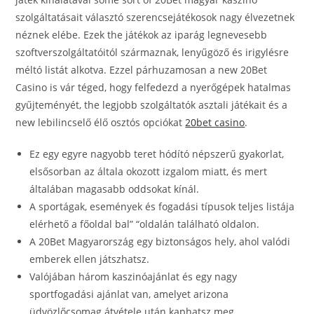
szolgáltatásait választó szerencsejátékosok nagy élvezetnek
néznek elébe. Ezek the játékok az iparág legnevesebb
szoftverszolgáltatóitól származnak, lenyűgöző és irigylésre
méltó listát alkotva. Ezzel párhuzamosan a new 20Bet
Casino is vár téged, hogy felfedezd a nyerőgépek hatalmas
gyűjteményét, the legjobb szolgáltatók asztali játékait és a
new lebilincselő élő osztós opciókat
20bet casino
.
Ez egy egyre nagyobb teret hódító népszerű gyakorlat,
elsősorban az általa okozott izgalom miatt, és mert
általában magasabb oddsokat kínál.
A sportágak, események és fogadási típusok teljes listája
elérhető a főoldal bal” “oldalán található oldalon.
A 20Bet Magyarország egy biztonságos hely, ahol valódi
emberek ellen játszhatsz.
Valójában három kaszinóajánlat és egy nagy
sportfogadási ajánlat van, amelyet arizona
üdvözlőcsomag átvétele után kaphatsz meg.