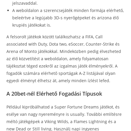
jelszavaddal.
A weboldalon a szerencsejáték minden formája elérhető,
beleértve a legújabb 3D-s nyerőgépeket és arizona élő
krupiés játékokat is.
A felsorolt játékok között találkozhatsz a FIFA, Call
associated with Duty, Dota two, eSoccer, Counter-Strike és
Arena of Monto játékokkal. Mindeközben pedig élvezheted
az élő közvetítést a weboldalon, amely folyamatosan
tájékoztat téged ezekről az izgalmas játék élményekről. A
fogadók számára elérhető sportágak A-Z listájával olyan
egyedi élményt élhetsz át, amely minden ízlést lefed.
A 20bet-nél Elérhető Fogadási Típusok
Például kipróbálhatod a Super Fortune Dreams játékot, és
esélye van nagy nyereményre is usually. További említésre
méltó játékgépek a Viking Wilds, a Flames Lightning és a
new Dead or Still living. Használj napi ingyenes