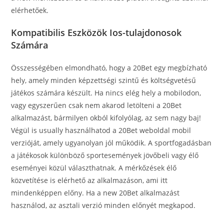
elérhetőek.
Kompatibilis Eszközök Ios-tulajdonosok
Számára
Összességében elmondható, hogy a 20Bet egy megbízható
hely, amely minden képzettségi szintű és költségvetésű
játékos számára készült. Ha nincs elég hely a mobilodon,
vagy egyszerűen csak nem akarod letölteni a 20Bet
alkalmazást, bármilyen okból kifolyólag, az sem nagy baj!
Végül is usually használhatod a 20Bet weboldal mobil
verzióját, amely ugyanolyan jól működik. A sportfogadásban
a játékosok különböző sportesemények jövőbeli vagy élő
eseményei közül választhatnak. A mérkőzések élő
közvetítése is elérhető az alkalmazáson, ami itt
mindenképpen előny. Ha a new 20Bet alkalmazást
használod, az asztali verzió minden előnyét megkapod.