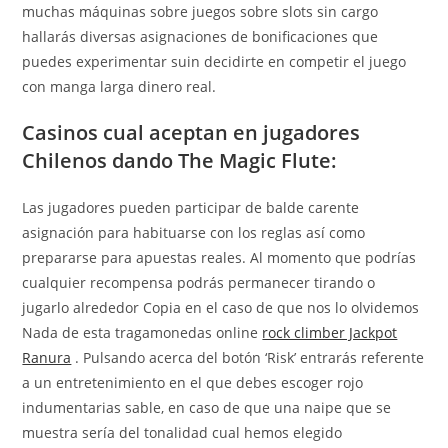
muchas máquinas sobre juegos sobre slots sin cargo
hallarás diversas asignaciones de bonificaciones que
puedes experimentar suin decidirte en competir el juego
con manga larga dinero real.
Casinos cual aceptan en jugadores
Chilenos dando The Magic Flute:
Las jugadores pueden participar de balde carente
asignación para habituarse con los reglas así­ como
prepararse para apuestas reales. Al momento que podrí­as
cualquier recompensa podrás permanecer tirando o
jugarlo alrededor Copia en el caso de que nos lo olvidemos
Nada de esta tragamonedas online
rock climber Jackpot
Ranura
. Pulsando acerca del botón ‘Risk’ entrarás referente
a un entretenimiento en el que debes escoger rojo
indumentarias sable, en caso de que una naipe que se
muestra serí­a del tonalidad cual hemos elegido