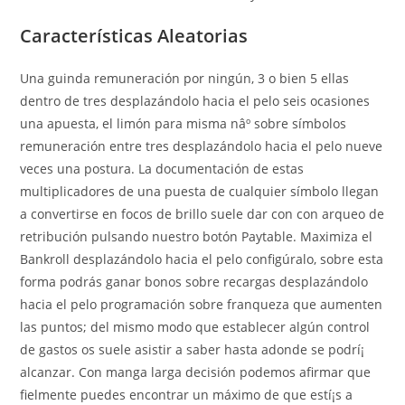
Características Aleatorias
Una guinda remuneración por ningún, 3 o bien 5 ellas
dentro de tres desplazándolo hacia el pelo seis ocasiones
una apuesta, el limón para misma nâº sobre símbolos
remuneración entre tres desplazándolo hacia el pelo nueve
veces una postura. La documentación de estas
multiplicadores de una puesta de cualquier símbolo llegan
a convertirse en focos de brillo suele dar con con arqueo de
retribución pulsando nuestro botón Paytable. Maximiza el
Bankroll desplazándolo hacia el pelo configúralo, sobre esta
forma podrás ganar bonos sobre recargas desplazándolo
hacia el pelo programación sobre franqueza que aumenten
las puntos; del mismo modo que establecer algún control
de gastos os suele asistir a saber hasta adonde se podrí¡
alcanzar. Con manga larga decisión podemos afirmar que
fielmente puedes encontrar un máximo de que estí¡s a