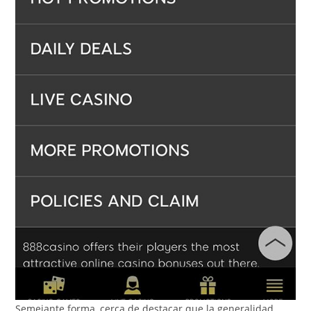
Semejante forma, cerca de destacar que la generalidad