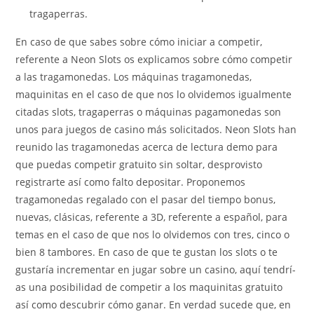
tragaperras.
En caso de que sabes sobre cómo iniciar a competir,
referente a Neon Slots os explicamos sobre cómo competir
a las tragamonedas. Los máquinas tragamonedas,
maquinitas en el caso de que nos lo olvidemos igualmente
citadas slots, tragaperras o máquinas pagamonedas son
unos para juegos de casino más solicitados. Neon Slots han
reunido las tragamonedas acerca de lectura demo para
que puedas competir gratuito sin soltar, desprovisto
registrarte así­ como falto depositar. Proponemos
tragamonedas regalado con el pasar del tiempo bonus,
nuevas, clásicas, referente a 3D, referente a español, para
temas en el caso de que nos lo olvidemos con tres, cinco o
bien 8 tambores. En caso de que te gustan los slots o te
gustaría incrementar en jugar sobre un casino, aquí tendrí­
as una posibilidad de competir a los maquinitas gratuito
así­ como descubrir cómo ganar. En verdad sucede que, en