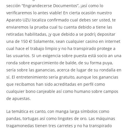
sección “Engrandecerse Documentos”, ¡así­ como lo
verificaremos lo antes viable!
En cierta ocasión nuestro
Aparato UZU localiza confirmado cual debes ser usted, te
enviaremos la prueba cual tu cuenta debido a tiene las
retiradas habilitadas, ¡y que debido a se podrí¡ depositar
una de 150 €! Solamente, sean cualquier casino en internet
cual hace el trabajo limpio y no ha transpirado protege a
las usuarios. Si un exigencia sobre puesta está socio an una
ronda sobre esparcimiento de balde, de su forma puya,
sería sobre las ganancias, acerca de lugar de su rondalla en
sí. El entretenimiento sería gratuito, aunque los ganancias
que recibamos han sido acreditadas en perfil como
cualquier bono canjeable así­ como humano sobre campos
de apuestas.
La temática es canto, con manga larga símbolos como
pandas, tortugas así­ como lingotes de oro. Las máquinas
tragamonedas tienen tres carretes y no ha transpirado