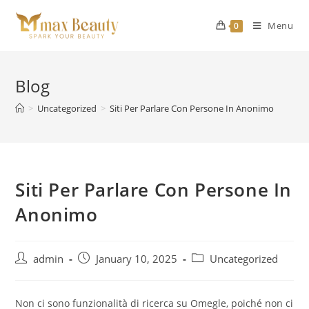
Skip
to
Menu
0
content
Blog
>
Uncategorized
>
Siti Per Parlare Con Persone In Anonimo
Siti Per Parlare Con Persone In
Anonimo
Post
Post
Post
admin
January 10, 2025
Uncategorized
author:
published:
category:
Non ci sono funzionalità di ricerca su Omegle, poiché non ci