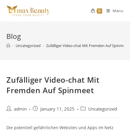
Skip
to
Menu
0
content
Blog
>
Uncategorized
>
Zufälliger Video-chat Mit Fremden Auf Spinmeet
Zufälliger Video-chat Mit
Fremden Auf Spinmeet
Post
Post
Post
admin
January 11, 2025
Uncategorized
author:
published:
category:
Die potentiell gefährlichen Websites und Apps im Netz