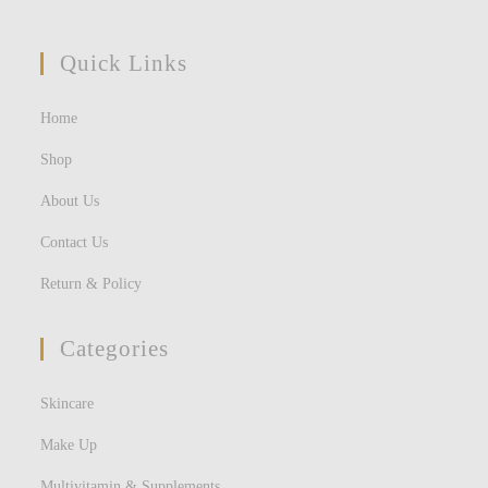
Quick Links
Home
Shop
About Us
Contact Us
Return & Policy
Categories
Skincare
Make Up
Multivitamin & Supplements