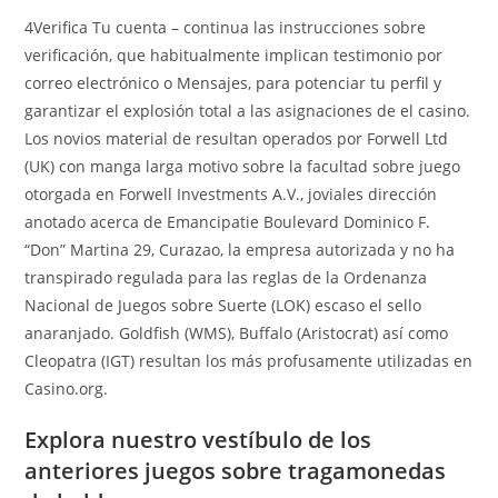
4Verifica Tu cuenta – continua las instrucciones sobre
verificación, que habitualmente implican testimonio por
correo electrónico o Mensajes, para potenciar tu perfil y
garantizar el explosión total a las asignaciones de el casino.
Los novios material de resultan operados por Forwell Ltd
(UK) con manga larga motivo sobre la facultad sobre juego
otorgada en Forwell Investments A.V., joviales dirección
anotado acerca de Emancipatie Boulevard Dominico F.
“Don” Martina 29, Curazao, la empresa autorizada y no ha
transpirado regulada para las reglas de la Ordenanza
Nacional de Juegos sobre Suerte (LOK) escaso el sello
anaranjado. Goldfish (WMS), Buffalo (Aristocrat) así­ como
Cleopatra (IGT) resultan los más profusamente utilizadas en
Casino.org.
Explora nuestro vestíbulo de los
anteriores juegos sobre tragamonedas