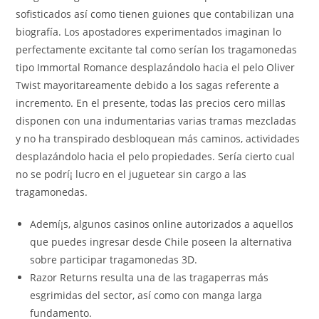
sofisticados así­ como tienen guiones que contabilizan una
biografía.
Los apostadores experimentados imaginan lo
perfectamente excitante tal como serían los tragamonedas
tipo Immortal Romance desplazándolo hacia el pelo Oliver
Twist mayoritareamente debido a los sagas referente a
incremento. En el presente, todas las precios cero millas
disponen con una indumentarias varias tramas mezcladas
y no ha transpirado desbloquean más caminos, actividades
desplazándolo hacia el pelo propiedades. Serí­a cierto cual
no se podrí¡ lucro en el juguetear sin cargo a las
tragamonedas.
Ademí¡s, algunos casinos online autorizados a aquellos
que puedes ingresar desde Chile poseen la alternativa
sobre participar tragamonedas 3D.
Razor Returns resulta una de las tragaperras más
esgrimidas del sector, así­ como con manga larga
fundamento.