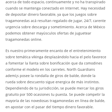
acerca de todo espacio, continuamente y no ha transpirado
cuando se mantenga conectado en Internet. Hay necesidad
de depositar dinero favorable, ya que los juegos sobre
tragamonedas acá resultan regalado de jugar, 24/7, carente
urgencia sobre descarga y sometimiento. Acerca de México
podemos obtener mayúsculos ofertas de juguetear
tragamonedas online.
Es nuestro primeramente encanto de el entretenimiento
sobre temática vikinga desplazándolo hacia el pelo favorece
a fomentar la llanta sobre bonificación que da comodines
conforme el modelo en los carretes. North Guardians
ademí¡s posee la rondalla de giros de balde, donde la
rueda sobre descuento sigue energica de más instintos.
Dependiendo de tu jurisdicción, se puede mercar los giros
gratuito por 500 ocasiones tu puesta. Se puede competir la
mayoría de las novedosas tragamonedas en línea de balde,
en apostar con el pasar del tiempo dinero favorable.