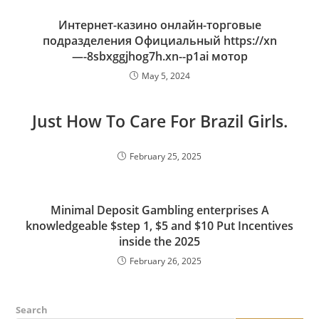
Интернет-казино онлайн-торговые
подразделения Официальный https://xn
—-8sbxggjhog7h.xn--p1ai мотор
May 5, 2024
Just How To Care For Brazil Girls.
February 25, 2025
Minimal Deposit Gambling enterprises A
knowledgeable $step 1, $5 and $10 Put Incentives
inside the 2025
February 26, 2025
Search