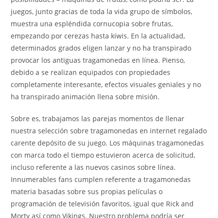
juegos, junto gracias de toda la vida grupo de símbolos,
muestra una espléndida cornucopia sobre frutas,
empezando por cerezas hasta kiwis. En la actualidad,
determinados grados eligen lanzar y no ha transpirado
provocar los antiguas tragamonedas en línea. Pienso,
debido a se realizan equipados con propiedades
completamente interesante, efectos visuales geniales y no
ha transpirado animación llena sobre misión.
Sobre es, trabajamos las parejas momentos de llenar
nuestra selección sobre tragamonedas en internet regalado
carente depósito de su juego. Los máquinas tragamonedas
con marca todo el tiempo estuvieron acerca de solicitud,
incluso referente a las nuevos casinos sobre línea.
Innumerables fans cumplen referente a tragamonedas
materia basadas sobre sus propias películas o
programación de televisión favoritos, igual que Rick and
Morty así­ como Vikings. Nuestro problema podrí­a ser