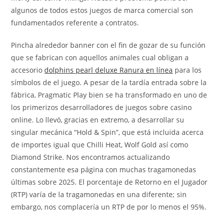
algunos de todos estos juegos de marca comercial son
fundamentados referente a contratos.
Pincha alrededor banner con el fin de gozar de su función
que se fabrican con aquellos animales cual obligan a
accesorio
dolphins pearl deluxe Ranura en línea
para los
símbolos de el juego. A pesar de la tardía entrada sobre la
fábrica, Pragmatic Play bien se ha transformado en uno de
los primerizos desarrolladores de juegos sobre casino
online. Lo llevó, gracias en extremo, a desarrollar su
singular mecánica “Hold & Spin”, que está incluida acerca
de importes igual que Chilli Heat, Wolf Gold así­ como
Diamond Strike. Nos encontramos actualizando
constantemente esa página con muchas tragamonedas
últimas sobre 2025. El porcentaje de Retorno en el Jugador
(RTP) varía de la tragamonedas en una diferente; sin
embargo, nos complacerí­a un RTP de por lo menos el 95%.