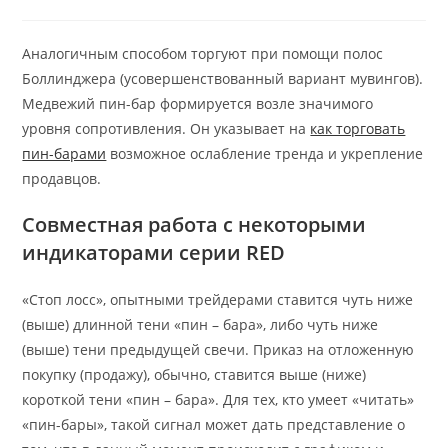
category:
comments:
Аналогичным способом торгуют при помощи полос
Боллинджера (усовершенствованный вариант мувингов).
Медвежий пин-бар формируется возле значимого
уровня сопротивления. Он указывает на
как торговать
пин-барами
возможное ослабление тренда и укрепление
продавцов.
Совместная работа с некоторыми
индикаторами серии RED
«Стоп лосс», опытными трейдерами ставится чуть ниже
(выше) длинной тени «пин – бара», либо чуть ниже
(выше) тени предыдущей свечи. Приказ на отложенную
покупку (продажу), обычно, ставится выше (ниже)
короткой тени «пин – бара». Для тех, кто умеет «читать»
«пин-бары», такой сигнал может дать представление о