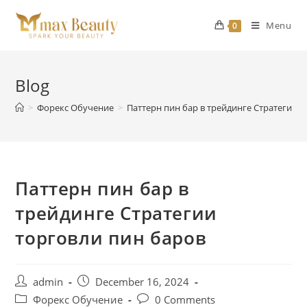
Skip
to
Menu
0
content
Blog
>
Форекс Обучение
>
Паттерн пин бар в трейдинге Стратегии 
Паттерн пин бар в
трейдинге Стратегии
торговли пин баров
Post
Post
admin
December 16, 2024
author:
published:
Post
Post
Форекс Обучение
0 Comments