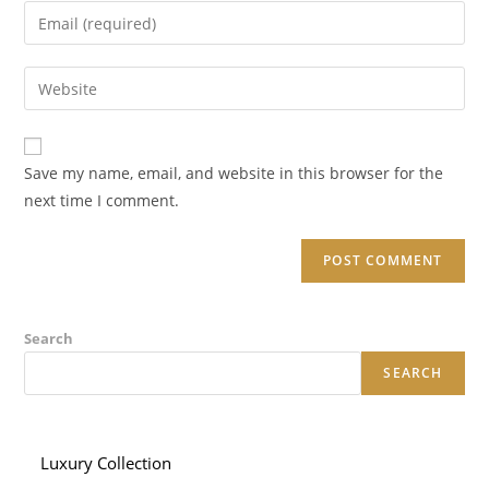
name
Enter
or
your
username
email
Enter
to
address
your
comment
to
website
comment
URL
Save my name, email, and website in this browser for the
(optional)
next time I comment.
Search
SEARCH
Luxury Collection