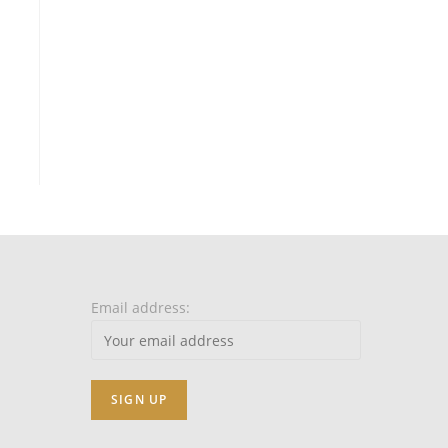
Email address: