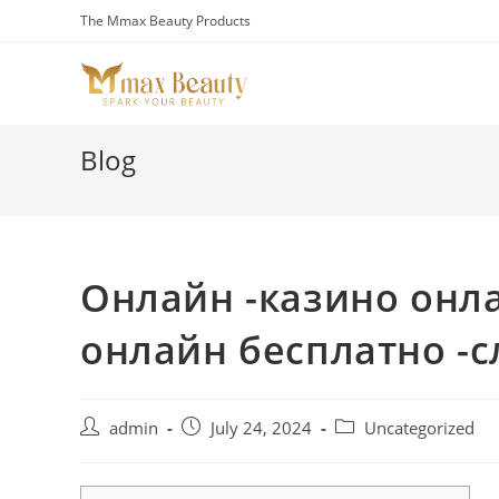
Skip
The Mmax Beauty Products
to
content
Blog
Онлайн -казино онл
онлайн бесплатно -
Post
Post
Post
admin
July 24, 2024
Uncategorized
author:
published:
category: