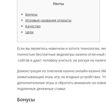
Посты
Бонусы
Игровые названия открыты
Качество
Цели
Если вы являетесь новичком и хотите технологии, л
полностью бесплатные видеоигры казино-отличный 
-сайтов и дают человеку учиться, не рискуя на налич
Демонстрация из плагинов казино онлайн-казино об
захватывающие игры игр на ягодных устройствах.
Чт
дополнительные игры и обратить внимание на новое
подлинные денежные ставки.
Бонусы