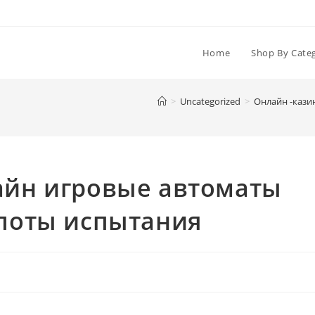
Home
Shop By Cate
>
Uncategorized
>
Онлайн -кази
айн игровые автоматы
слоты испытания