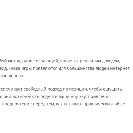
юбой метод, ранее играющий, является реальным доходом,
вид. Ниже игры появляются для большинства людей интернет
ные деньги.
еспечивает свободный подход по позиции, чтобы ощущать
о они возможность поднять ваши ноу-хау, привлечь
 предпочтение перед тем, как вставить практически любые