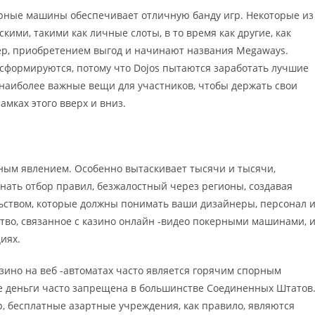
рные машины обеспечивает отличную банду игр. Некоторые из
кими, такими как личные слоты, в то время как другие, как
р, приобретением выгод и начинают названия Megaways.
нсформируются, потому что Dojos пытаются заработать лучшие
наиболее важные вещи для участников, чтобы держать свои
мках этого вверх и вниз.
дным явлением. Особенно вытаскивает тысячи и тысячи,
нать отбор правил, безжалостный через регионы, создавая
льством, которые должны понимать ваши дизайнеры, персонал 
ство, связанное с казино онлайн -видео покерными машинами, 
иях.
зино на веб -автоматах часто является горячим спорным
ые деньги часто запрещена в большинстве Соединенных Штатов
, бесплатные азартные учреждения, как правило, являются