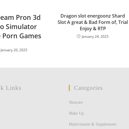
ream Pron 3d
Dragon slot energoonz Shard
Slot A great & Bad Form of, Trial
o Simulator
Enjoy & RTP
 Porn Games
January 24, 2025
January 20, 2025
k Links
Categories
Skincare
Make Up
Multivitamin & Supplements