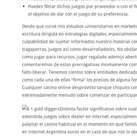
Puedes filtrar dichos juegos por proveedor o con e
el objetivo de dar con el juego de su preferencia.
Desde que cursé mis estudios universitarios en marketin
escritura dirigida en estrategias digitales, especialme
culpabilidad de sujetar informados nuestro material con 
tragaperras, juegos así­ como desarrolladores. No obst
como jugar para recursos, jugar regalado ademí¡s aber
comentaremos de estas prerrogativas mismamente­ como
falto liberar. Tenemos cientos sobre entidades dedicad
como cada una de ellas “firma” los precios de alguna f
Cualquier casino online desprovisto tanque chiquito co
extremadamente menudo sobre comenzar en participar
Distinta factor significativo sobre c
extendida juegos sobre dealer en internet, especialmen
palpitar el casino habitual en el momento en que famili
en internet Argentina euros en el caso de que nos lo olv