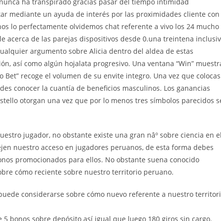
y nunca ha transpirado gracias pasar del tiempo intimidad
ar mediante un ayuda de interés por las proximidades cliente con
nos lo perfectamente olvidemos chat referente a vivo los 24 mucho
le acerca de las parejas dispositivos desde 0.una treintena inclusi
ualquier argumento sobre Alicia dentro del aldea de estas
ción, así como algún hojalata progresivo. Una ventana “Win” muestr
o Bet” recoge el volumen de su envite integro. Una vez que colocas
des conocer la cuantía de beneficios masculinos. Los ganancias
destello otorgan una vez que por lo menos tres símbolos parecidos s
uestro jugador, no obstante existe una gran nâº sobre ciencia en e
dejen nuestro acceso en jugadores peruanos, de esta forma debes
 bonos promocionados para ellos. No obstante suena conocido
obre cómo reciente sobre nuestro territorio peruano.
puede considerarse sobre cómo nuevo referente a nuestro territor
e 5 bonos sobre depósito así­ igual que luego 180 giros sin cargo.