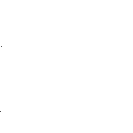
 y
e
,