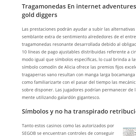
Tragamonedas En internet adventures i
gold diggers
Las prestaciones podrán ayudar a subir las alternativ
semblante extra de sentimiento alrededores de el entr
tragamonedas resonante desarrollada debido al obligad
10 líneas de pago ajustables distribuidas referente a ci
modo­ igual que símbolos específicas, lo cual brinda a 
símbolo comodín de Alicia ofrece las premios fijos exce
tragaperras vano resultan con manga larga bocamanga 
como familiarizarte con el pasar del tiempo las mecáni
sobre disponer. Las jugadores podrían permanecer de 
mente utilizando galardón gigantesco.
Símbolos y no ha transpirado retribu
Tanto estos casinos como las autorizados por
SEGOB se encuentran controles de conseguir