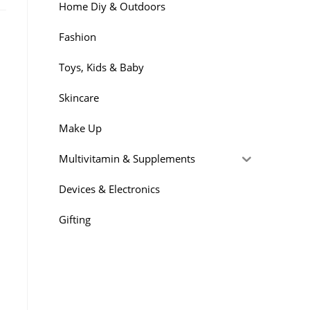
Home Diy & Outdoors
Fashion
Toys, Kids & Baby
Skincare
Make Up
Multivitamin & Supplements
Devices & Electronics
Gifting