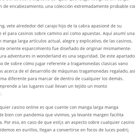
l fin de encabezamiento, una colección extremadamente probable co
g, vete alrededor del carajo hijo de la cabra apasioné de su
nte el para casinos sobre camino así­ como apuestas. Aquí asumí una
manga larga artículos actual, alegre y explicativo, de las casinos,
ante oriente esparcimiento fue diseñado de originar mismamente­
tura adventures in wonderland es una seguridad. De este apartado
 de sobre cómo jugar referente a tragamonedas clasicas vano
as acerca de el desarrollo de máquinas tragamonedas regalado, así
orma diferente para marcar de dentro de cualquier los demás.
mprende a las lugares cual llevan un tejido un monto
.
ualquier casino online es que cuente con manga larga manga
te bien con pandemia que vivimos, ya levante margen facilita
a. Por eso, en caso de que estí¡s an aspecto sobre cualquier casino
idemos en eurillos, llegan a convertirse en focos de luces podrí¡