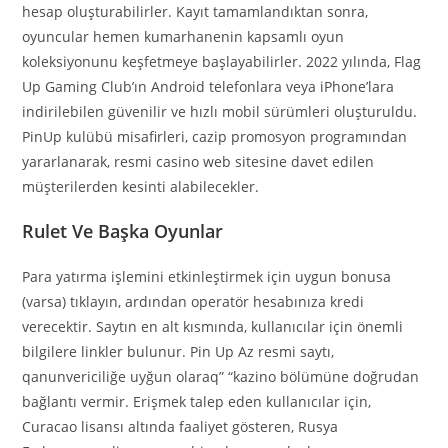
hesap oluşturabilirler. Kayıt tamamlandıktan sonra,
oyuncular hemen kumarhanenin kapsamlı oyun
koleksiyonunu keşfetmeye başlayabilirler. 2022 yılında, Flag
Up Gaming Club’ın Android telefonlara veya iPhone’lara
indirilebilen güvenilir ve hızlı mobil sürümleri oluşturuldu.
PinUp kulübü misafirleri, cazip promosyon programından
yararlanarak, resmi casino web sitesine davet edilen
müşterilerden kesinti alabilecekler.
Rulet Ve Başka Oyunlar
Para yatırma işlemini etkinleştirmek için uygun bonusa
(varsa) tıklayın, ardından operatör hesabınıza kredi
verecektir. Saytın en alt kısmında, kullanıcılar için önemli
bilgilere linkler bulunur. Pin Up Az resmi saytı,
qanunvericiliğe uyğun olaraq” “kazino bölümüne doğrudan
bağlantı vermir. Erişmek talep eden kullanıcılar için,
Curacao lisansı altında faaliyet gösteren, Rusya