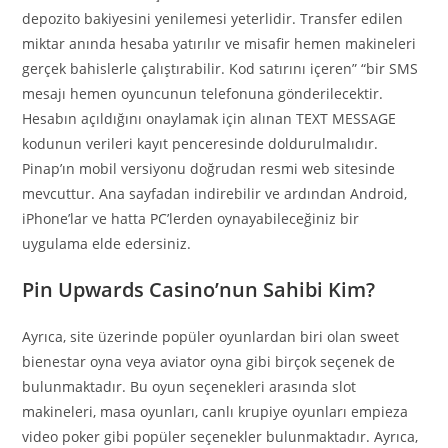
depozito bakiyesini yenilemesi yeterlidir. Transfer edilen
miktar anında hesaba yatırılır ve misafir hemen makineleri
gerçek bahislerle çalıştırabilir. Kod satırını içeren” “bir SMS
mesajı hemen oyuncunun telefonuna gönderilecektir.
Hesabın açıldığını onaylamak için alınan TEXT MESSAGE
kodunun verileri kayıt penceresinde doldurulmalıdır.
Pinap’ın mobil versiyonu doğrudan resmi web sitesinde
mevcuttur. Ana sayfadan indirebilir ve ardından Android,
iPhone’lar ve hatta PC’lerden oynayabileceğiniz bir
uygulama elde edersiniz.
Pin Upwards Casino’nun Sahibi Kim?
Ayrıca, site üzerinde popüler oyunlardan biri olan sweet
bienestar oyna veya aviator oyna gibi birçok seçenek de
bulunmaktadır. Bu oyun seçenekleri arasında slot
makineleri, masa oyunları, canlı krupiye oyunları empieza
video poker gibi popüler seçenekler bulunmaktadır. Ayrıca,