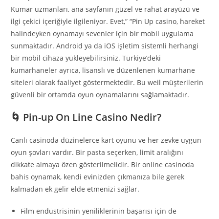
Kumar uzmanları, ana sayfanın güzel ve rahat arayüzü ve
ilgi çekici içeriğiyle ilgileniyor. Evet,” “Pin Up casino, hareket
halindeyken oynamayı sevenler için bir mobil uygulama
sunmaktadır. Android ya da iOS işletim sistemli herhangi
bir mobil cihaza yükleyebilirsiniz. Türkiye’deki
kumarhaneler ayrıca, lisanslı ve düzenlenen kumarhane
siteleri olarak faaliyet göstermektedir. Bu weil müşterilerin
güvenli bir ortamda oyun oynamalarını sağlamaktadır.
🌀 Pin-up On Line Casino Nedir?
Canlı casinoda düzinelerce kart oyunu ve her zevke uygun
oyun şovları vardır. Bir pasta seçerken, limit aralığını
dikkate almaya özen gösterilmelidir. Bir online casinoda
bahis oynamak, kendi evinizden çıkmanıza bile gerek
kalmadan ek gelir elde etmenizi sağlar.
Film endüstrisinin yeniliklerinin başarısı için de