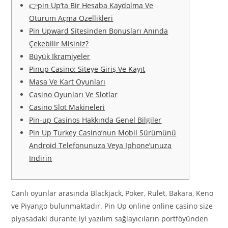
👉pin Up’ta Bir Hesaba Kaydolma Ve
Oturum Açma Özellikleri
Pin Upward Sitesinden Bonusları Anında
Çekebilir Misiniz?
Büyük Ikramiyeler
Pinup Casino: Siteye Giriş Ve Kayıt
Masa Ve Kart Oyunları
Casino Oyunları Ve Slotlar
Casino Slot Makineleri
Pin-up Casinos Hakkında Genel Bilgiler
Pin Up Turkey Casino’nun Mobil Sürümünü
Android Telefonunuza Veya Iphone’unuza
Indirin
Canlı oyunlar arasında Blackjack, Poker, Rulet, Bakara, Keno
ve Piyango bulunmaktadır. Pin Up online online casino size
piyasadaki durante iyi yazılım sağlayıcıların portföyünden