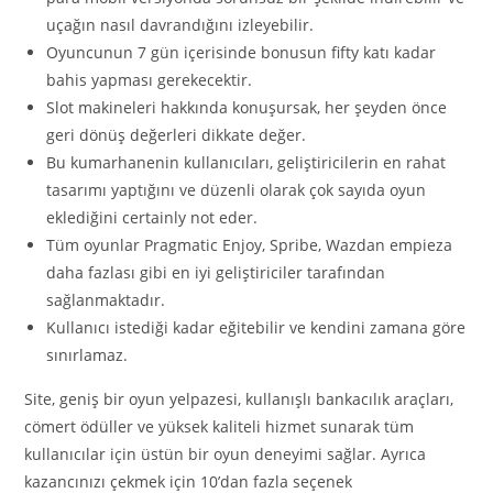
uçağın nasıl davrandığını izleyebilir.
Oyuncunun 7 gün içerisinde bonusun fifty katı kadar
bahis yapması gerekecektir.
Slot makineleri hakkında konuşursak, her şeyden önce
geri dönüş değerleri dikkate değer.
Bu kumarhanenin kullanıcıları, geliştiricilerin en rahat
tasarımı yaptığını ve düzenli olarak çok sayıda oyun
eklediğini certainly not eder.
Tüm oyunlar Pragmatic Enjoy, Spribe, Wazdan empieza
daha fazlası gibi en iyi geliştiriciler tarafından
sağlanmaktadır.
Kullanıcı istediği kadar eğitebilir ve kendini zamana göre
sınırlamaz.
Site, geniş bir oyun yelpazesi, kullanışlı bankacılık araçları,
cömert ödüller ve yüksek kaliteli hizmet sunarak tüm
kullanıcılar için üstün bir oyun deneyimi sağlar. Ayrıca
kazancınızı çekmek için 10’dan fazla seçenek