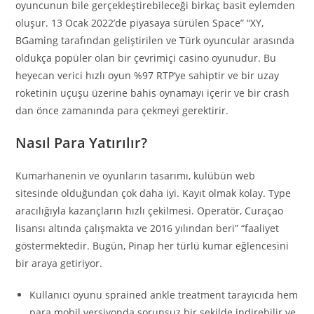
oyuncunun bile gerçekleştirebileceği birkaç basit eylemden
oluşur. 13 Ocak 2022’de piyasaya sürülen Space” “XY,
BGaming tarafından geliştirilen ve Türk oyuncular arasında
oldukça popüler olan bir çevrimiçi casino oyunudur. Bu
heyecan verici hızlı oyun %97 RTP’ye sahiptir ve bir uzay
roketinin uçuşu üzerine bahis oynamayı içerir ve bir crash
dan önce zamanında para çekmeyi gerektirir.
Nasıl Para Yatırılır?
Kumarhanenin ve oyunların tasarımı, kulübün web
sitesinde olduğundan çok daha iyi. Kayıt olmak kolay. Type
aracılığıyla kazançların hızlı çekilmesi. Operatör, Curaçao
lisansı altında çalışmakta ve 2016 yılından beri” “faaliyet
göstermektedir. Bugün, Pinap her türlü kumar eğlencesini
bir araya getiriyor.
Kullanıcı oyunu sprained ankle treatment tarayıcıda hem
para mobil versiyonda sorunsuz bir şekilde indirebilir ve