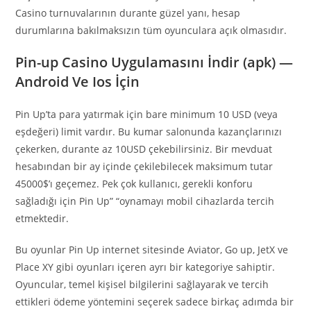
Casino turnuvalarının durante güzel yanı, hesap
durumlarına bakılmaksızın tüm oyunculara açık olmasıdır.
Pin-up Casino Uygulamasını İndir (apk) —
Android Ve Ios İçin
Pin Up’ta para yatırmak için bare minimum 10 USD (veya
eşdeğeri) limit vardır. Bu kumar salonunda kazançlarınızı
çekerken, durante az 10USD çekebilirsiniz. Bir mevduat
hesabından bir ay içinde çekilebilecek maksimum tutar
45000$’ı geçemez. Pek çok kullanıcı, gerekli konforu
sağladığı için Pin Up” “oynamayı mobil cihazlarda tercih
etmektedir.
Bu oyunlar Pin Up internet sitesinde Aviator, Go up, JetX ve
Place XY gibi oyunları içeren ayrı bir kategoriye sahiptir.
Oyuncular, temel kişisel bilgilerini sağlayarak ve tercih
ettikleri ödeme yöntemini seçerek sadece birkaç adımda bir