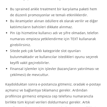
Bu sprained ankle treatment bir karşılama paketi hem
de düzenli promosyonlar ve temalı etkinliklerdir.
Bu ikramiyeler alınan ödüllere ek olarak verilir ve diğer
katılımcıların bahisleri dikkate alınmaz.
Pin Up hizmetine kullanıcı adı ve şifre olmadan, telefon
numarası empieza yetkilendirme için TEXT kullanarak
girebilirsiniz.
Sitede pek çok farklı kategoride slot oyunları
bulunmaktadır ve kullanıcılar istedikleri oyunu seçerek
keyifli vakit geçirebilirler.
Finansal işlemler için işlevler (kazançların yatırılması ve
çekilmesi) de mevcuttur.
Kaydolduktan sonra e-postanıza gitmeniz, oradaki e-postayı
açmanız ve bağlantıya tıklamanız gerekir. Ardından
profilinize girmeniz empieza cep telefonu numaranızla
birlikte tüm kişisel verileri doldurmanız gerekir. Artık