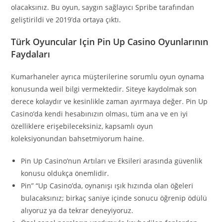
olacaksınız. Bu oyun, saygın sağlayıcı Spribe tarafından
geliştirildi ve 2019’da ortaya çıktı.
Türk Oyuncular Için Pin Up Casino Oyunlarının
Faydaları
Kumarhaneler ayrıca müşterilerine sorumlu oyun oynama
konusunda weil bilgi vermektedir. Siteye kaydolmak son
derece kolaydır ve kesinlikle zaman ayırmaya değer. Pin Up
Casino’da kendi hesabınızın olması, tüm ana ve en iyi
özelliklere erişebileceksiniz, kapsamlı oyun
koleksiyonundan bahsetmiyorum haine.
Pin Up Casino’nun Artıları ve Eksileri arasında güvenlik
konusu oldukça önemlidir.
Pin” “Up Casino’da, oynanışı ışık hızında olan öğeleri
bulacaksınız; birkaç saniye içinde sonucu öğrenip ödülü
alıyoruz ya da tekrar deneyiyoruz.