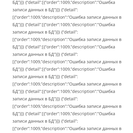
БД”}]} {“detail”:[{“order”:1009,”description”:”Ошибка
записи данных в БД”}]} {“detail”:
[{“order”:1009,”description”:”Ошибка записи данных в
БД”}]} {“detail”:[{“order”:1009,”description”:”Ошибка
записи данных в БД”}]} {“detail”:
[{“order”:1009,”description”:”Ошибка записи данных в
БД”}]} {“detail”:[{“order”:1009,”description”:”Ошибка
записи данных в БД”}]} {“detail”:
[{“order”:1009,”description”:”Ошибка записи данных в
БД”}]} {“detail”:[{“order”:1009,”description”:”Ошибка
записи данных в БД”}]} {“detail”:
[{“order”:1009,”description”:”Ошибка записи данных в
БД”}]} {“detail”:[{“order”:1009,”description”:”Ошибка
записи данных в БД”}]} {“detail”:
[{“order”:1009,”description”:”Ошибка записи данных в
БД”}]} {“detail”:[{“order”:1009,”description”:”Ошибка
записи данных в БД”}]} {“detail”:
[{“order”:1009,”description”:”Ошибка записи данных в