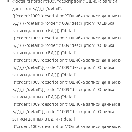
{“detail”:[{“order”:1009,”description”:”Ошибка записи
данных в БД”}]} {“detail”:
[{“order”:1009,”description”:”Ошибка записи данных в
БД”}]} {“detail”:[{“order”:1009,”description”:”Ошибка
записи данных в БД”}]} {“detail”:
[{“order”:1009,”description”:”Ошибка записи данных в
БД”}]} {“detail”:[{“order”:1009,”description”:”Ошибка
записи данных в БД”}]} {“detail”:
[{“order”:1009,”description”:”Ошибка записи данных в
БД”}]} {“detail”:[{“order”:1009,”description”:”Ошибка
записи данных в БД”}]} {“detail”:
[{“order”:1009,”description”:”Ошибка записи данных в
БД”}]} {“detail”:[{“order”:1009,”description”:”Ошибка
записи данных в БД”}]} {“detail”:
[{“order”:1009,”description”:”Ошибка записи данных в
БД”}]} {“detail”:[{“order”:1009,”description”:”Ошибка
записи данных в БД”}]} {“detail”:
[{“order”:1009,”description”:”Ошибка записи данных в