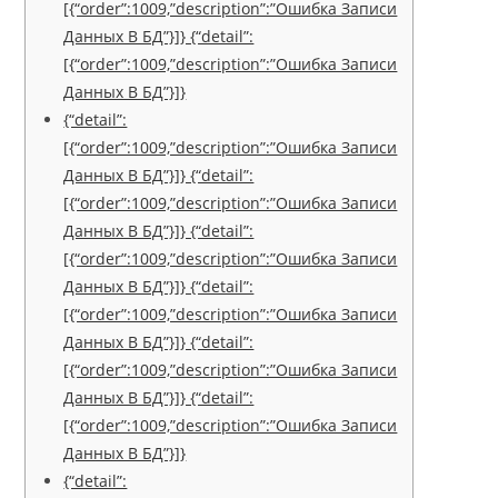
[{“order”:1009,”description”:”Ошибка Записи
Данных В БД”}]} {“detail”:
[{“order”:1009,”description”:”Ошибка Записи
Данных В БД”}]}
{“detail”:
[{“order”:1009,”description”:”Ошибка Записи
Данных В БД”}]} {“detail”:
[{“order”:1009,”description”:”Ошибка Записи
Данных В БД”}]} {“detail”:
[{“order”:1009,”description”:”Ошибка Записи
Данных В БД”}]} {“detail”:
[{“order”:1009,”description”:”Ошибка Записи
Данных В БД”}]} {“detail”:
[{“order”:1009,”description”:”Ошибка Записи
Данных В БД”}]} {“detail”:
[{“order”:1009,”description”:”Ошибка Записи
Данных В БД”}]}
{“detail”: