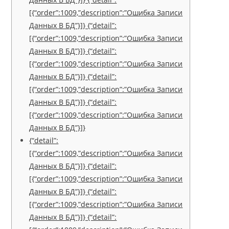
[{“order”:1009,”description”:”Ошибка Записи
Данных В БД”}]} {“detail”:
[{“order”:1009,”description”:”Ошибка Записи
Данных В БД”}]} {“detail”:
[{“order”:1009,”description”:”Ошибка Записи
Данных В БД”}]} {“detail”:
[{“order”:1009,”description”:”Ошибка Записи
Данных В БД”}]} {“detail”:
[{“order”:1009,”description”:”Ошибка Записи
Данных В БД”}]}
{“detail”:
[{“order”:1009,”description”:”Ошибка Записи
Данных В БД”}]} {“detail”:
[{“order”:1009,”description”:”Ошибка Записи
Данных В БД”}]} {“detail”:
[{“order”:1009,”description”:”Ошибка Записи
Данных В БД”}]} {“detail”: