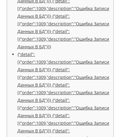
Данных В БД”}]} {“detail”:
[{“order”:1009,”description”:”Ошибка Записи
Данных В БД”}]} {“detail”:
[{“order”:1009,”description”:”Ошибка Записи
Данных В БД”}]} {“detail”:
[{“order”:1009,”description”:”Ошибка Записи
Данных В БД”}]}
{“detail”:
[{“order”:1009,”description”:”Ошибка Записи
Данных В БД”}]} {“detail”:
[{“order”:1009,”description”:”Ошибка Записи
Данных В БД”}]} {“detail”:
[{“order”:1009,”description”:”Ошибка Записи
Данных В БД”}]} {“detail”:
[{“order”:1009,”description”:”Ошибка Записи
Данных В БД”}]} {“detail”:
[{“order”:1009,”description”:”Ошибка Записи
Данных В БД”}]} {“detail”: