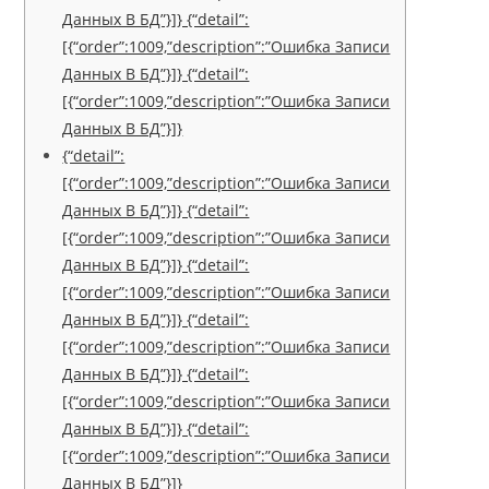
Данных В БД”}]} {“detail”:
[{“order”:1009,”description”:”Ошибка Записи
Данных В БД”}]} {“detail”:
[{“order”:1009,”description”:”Ошибка Записи
Данных В БД”}]}
{“detail”:
[{“order”:1009,”description”:”Ошибка Записи
Данных В БД”}]} {“detail”:
[{“order”:1009,”description”:”Ошибка Записи
Данных В БД”}]} {“detail”:
[{“order”:1009,”description”:”Ошибка Записи
Данных В БД”}]} {“detail”:
[{“order”:1009,”description”:”Ошибка Записи
Данных В БД”}]} {“detail”:
[{“order”:1009,”description”:”Ошибка Записи
Данных В БД”}]} {“detail”:
[{“order”:1009,”description”:”Ошибка Записи
Данных В БД”}]}