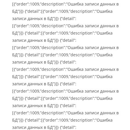
[{“order”:1009,”description”:”Ошибка записи данных в
БД”}]} {“detail”:[{“order”:1009,”description”:”Ошибка
записи данных в БД”}]} {“detail”:
[{“order”:1009,”description”:”Ошибка записи данных в
БД”}]} {“detail”:[{“order”:1009,”description”:”Ошибка
записи данных в БД”}]} {“detail”:
[{“order”:1009,”description”:”Ошибка записи данных в
БД”}]} {“detail”:[{“order”:1009,”description”:”Ошибка
записи данных в БД”}]} {“detail”:
[{“order”:1009,”description”:”Ошибка записи данных в
БД”}]} {“detail”:[{“order”:1009,”description”:”Ошибка
записи данных в БД”}]} {“detail”:
[{“order”:1009,”description”:”Ошибка записи данных в
БД”}]} {“detail”:[{“order”:1009,”description”:”Ошибка
записи данных в БД”}]} {“detail”:
[{“order”:1009,”description”:”Ошибка записи данных в
БД”}]} {“detail”:[{“order”:1009,”description”:”Ошибка
записи данных в БД”}]} {“detail”: