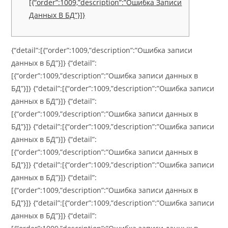
[{“order”:1009,”description”:”Ошибка Записи
Данных В БД”}]}
{“detail”:[{“order”:1009,”description”:”Ошибка записи
данных в БД”}]} {“detail”:
[{“order”:1009,”description”:”Ошибка записи данных в
БД”}]} {“detail”:[{“order”:1009,”description”:”Ошибка записи
данных в БД”}]} {“detail”:
[{“order”:1009,”description”:”Ошибка записи данных в
БД”}]} {“detail”:[{“order”:1009,”description”:”Ошибка записи
данных в БД”}]} {“detail”:
[{“order”:1009,”description”:”Ошибка записи данных в
БД”}]} {“detail”:[{“order”:1009,”description”:”Ошибка записи
данных в БД”}]} {“detail”:
[{“order”:1009,”description”:”Ошибка записи данных в
БД”}]} {“detail”:[{“order”:1009,”description”:”Ошибка записи
данных в БД”}]} {“detail”: