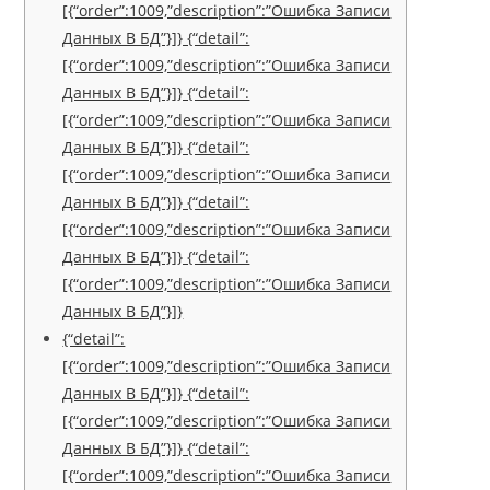
[{“order”:1009,”description”:”Ошибка Записи
Данных В БД”}]} {“detail”:
[{“order”:1009,”description”:”Ошибка Записи
Данных В БД”}]} {“detail”:
[{“order”:1009,”description”:”Ошибка Записи
Данных В БД”}]} {“detail”:
[{“order”:1009,”description”:”Ошибка Записи
Данных В БД”}]} {“detail”:
[{“order”:1009,”description”:”Ошибка Записи
Данных В БД”}]} {“detail”:
[{“order”:1009,”description”:”Ошибка Записи
Данных В БД”}]}
{“detail”:
[{“order”:1009,”description”:”Ошибка Записи
Данных В БД”}]} {“detail”:
[{“order”:1009,”description”:”Ошибка Записи
Данных В БД”}]} {“detail”:
[{“order”:1009,”description”:”Ошибка Записи