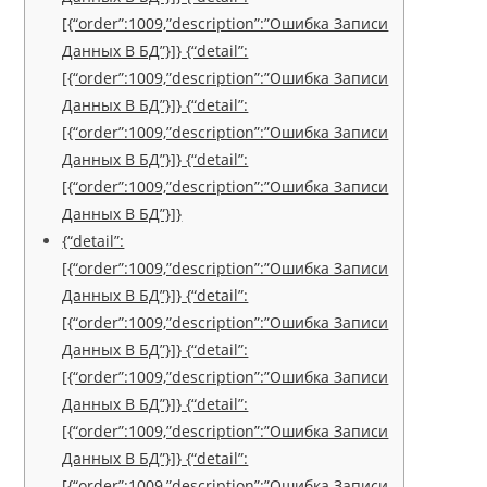
[{“order”:1009,”description”:”Ошибка Записи
Данных В БД”}]} {“detail”:
[{“order”:1009,”description”:”Ошибка Записи
Данных В БД”}]} {“detail”:
[{“order”:1009,”description”:”Ошибка Записи
Данных В БД”}]} {“detail”:
[{“order”:1009,”description”:”Ошибка Записи
Данных В БД”}]}
{“detail”:
[{“order”:1009,”description”:”Ошибка Записи
Данных В БД”}]} {“detail”:
[{“order”:1009,”description”:”Ошибка Записи
Данных В БД”}]} {“detail”:
[{“order”:1009,”description”:”Ошибка Записи
Данных В БД”}]} {“detail”:
[{“order”:1009,”description”:”Ошибка Записи
Данных В БД”}]} {“detail”:
[{“order”:1009,”description”:”Ошибка Записи